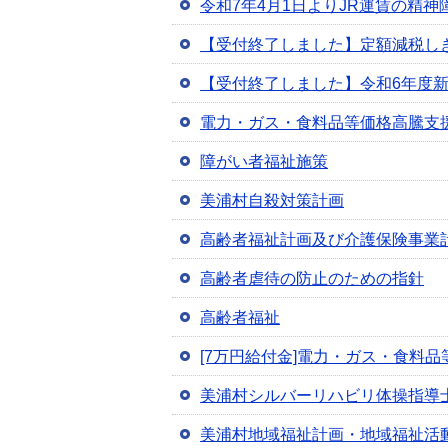
令和7年4月1日よりJR運賃の精
【受付終了しました】定額減税し
【受付終了しました】令和6年度
電力・ガス・食料品等価格高騰支
障がい者福祉施策
美浦村自殺対策計画
高齢者福祉計画及び介護保険事業
高齢者虐待の防止のための指針
高齢者福祉
[7万円給付金]電力・ガス・食料
美浦村シルバーリハビリ体操指導
美浦村地域福祉計画・地域福祉活