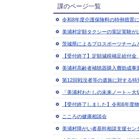
課のページ一覧
令和8年度介護保険料の特例措置
美浦村定額タクシーの実証実験が
茨城県によるプロスポーツチーム
【受付終了】定額減税補足給付金
美浦村高齢者補聴器購入費助成事
第12回戦没者等の遺族に対する特
「美浦村わたしの未来ノート～大
【受付終了しました】令和6年度
こころの健康相談会
美浦村障がい者基幹相談支援セン