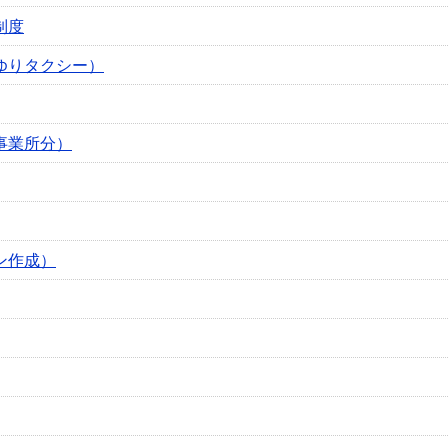
制度
ゆりタクシー）
事業所分）
ン作成）