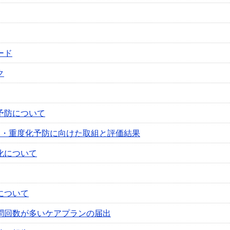
ード
ク
予防について
援・重度化予防に向けた取組と評価結果
化について
について
問回数が多いケアプランの届出