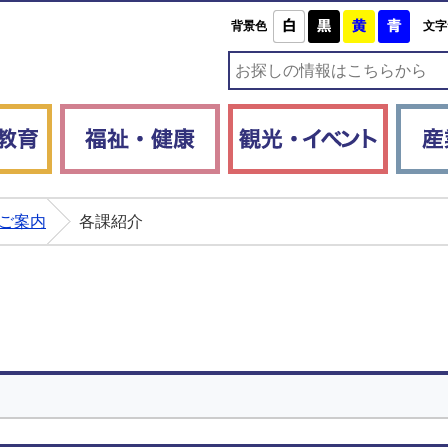
白
黒
黄
青
背景色
文字
子育て・教育
福祉・健康
観光・
ご案内
各課紹介