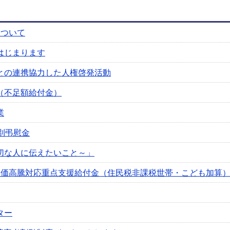
について
はじまります
との連携協力した人権啓発活動
（不足額給付金）
業
別弔慰金
切な人に伝えたいこと～」
物価高騰対応重点支援給付金（住民税非課税世帯・こども加算
ター