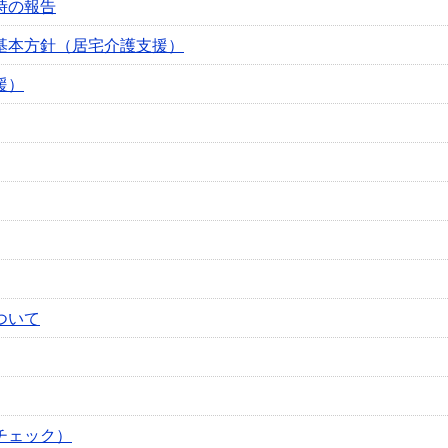
時の報告
基本方針（居宅介護支援）
援）
ついて
チェック）