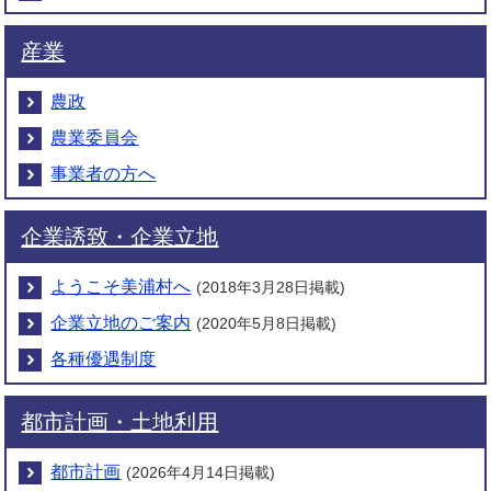
2024年12月6日
地域計画「協議の場」の結果を公表します
産業
2024年11月22日
農政
【特定外来生物】ナガエツルノゲイトウが美浦村で確認
農業委員会
されました
事業者の方へ
2024年10月10日
地域計画の策定に向けた座談会を開催します
企業誘致・企業立地
2024年4月22日
農業委員及び農地利用最適化推進委員の推薦・応募状況
ようこそ美浦村へ
(2018年3月28日掲載)
を公表します（最終公表）
企業立地のご案内
(2020年5月8日掲載)
2024年1月18日
各種優遇制度
「人・農地プラン」から「地域計画」に変更になりま
す。
都市計画・土地利用
2024年1月18日
都市計画
(2026年4月14日掲載)
実質化された人・農地プランを公表します