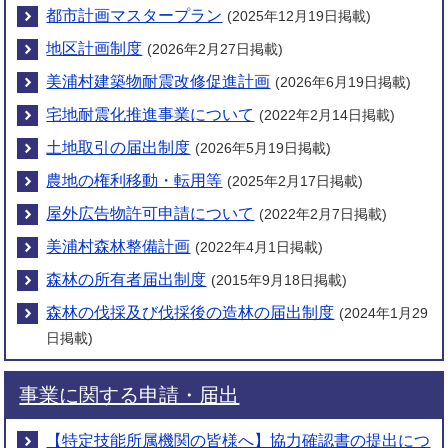
都市計画マスタープラン
(2025年12月19日掲載)
2023年6月27日
地区計画制度
(2026年2月27日掲載)
「農業委員」を募集します。
美浦村建築物耐震改修促進計画
(2026年6月19日掲載)
2021年7月13日
宅地耐震化推進事業について
(2022年2月14日掲載)
「ナガエツルノゲイトウ（特定外来生物）」について
土地取引の届出制度
(2026年5月19日掲載)
2021年6月30日
農地の権利移動・転用等
(2025年2月17日掲載)
中小企業等経営強化法による支援について
屋外広告物許可申請について
(2022年2月7日掲載)
2020年10月13日
美浦村森林整備計画
(2022年4月1日掲載)
農業災害発生時の報告のお願い
森林の所有者届出制度
(2015年9月18日掲載)
森林の伐採及び伐採後の造林の届出制度
(2024年1月29
日掲載)
事業に関する申請・届出
【特定技能所属機関の皆様へ】協力確認書の提出につ