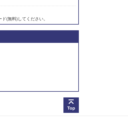
ード(無料)してください。
このページの内容に関
このページの先頭へ戻