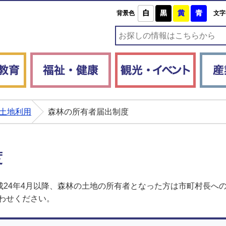
白
黒
黄
青
背景色
文字
子育て・教育
福祉・健康
観光・
土地利用
森林の所有者届出制度
度
平成24年4月以降、森林の土地の所有者となった方は市町村長へ
わせください。