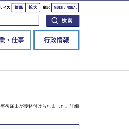
標準
拡大
Multilingual
サイズ
翻訳
イベント
産業・仕事
行政情報
の事後届出が義務付けられました。詳細