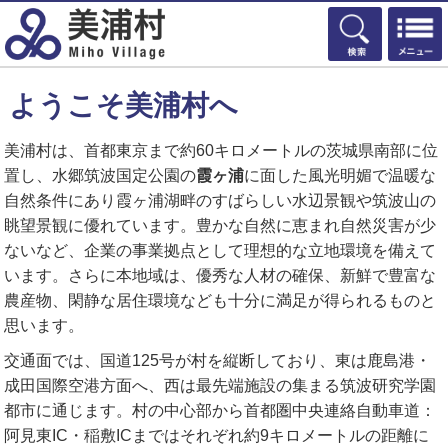
検索
ようこそ美浦村へ
美浦村は、首都東京まで約60キロメートルの茨城県南部に位
置し、水郷筑波国定公園の
霞ヶ浦
に面した風光明媚で温暖な
自然条件にあり霞ヶ浦湖畔のすばらしい水辺景観や筑波山の
眺望景観に優れています。豊かな自然に恵まれ自然災害が少
ないなど、企業の事業拠点として理想的な立地環境を備えて
います。さらに本地域は、優秀な人材の確保、新鮮で豊富な
農産物、閑静な居住環境なども十分に満足が得られるものと
思います。
交通面では、国道125号が村を縦断しており、東は鹿島港・
成田国際空港方面へ、西は最先端施設の集まる筑波研究学園
都市に通じます。村の中心部から首都圏中央連絡自動車道：
阿見東IC・稲敷ICまではそれぞれ約9キロメートルの距離に