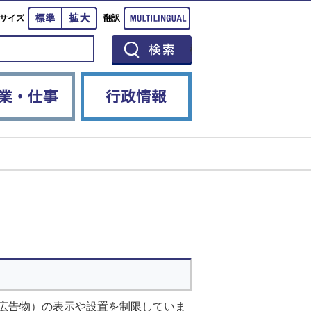
標準
拡大
Multilingual
サイズ
翻訳
イベント
産業・仕事
行政情報
広告物）の表示や設置を制限していま