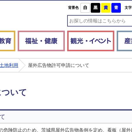
白
黒
黄
青
背景色
文字
子育て・教育
福祉・健康
観光・
土地利用
屋外広告物許可申請について
について
て
の危険防止のため、茨城県屋外広告物条例を定め、看板（屋外