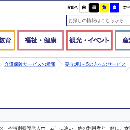
白
黒
黄
青
背景色
文字
子育て・教育
福祉・健康
観光・
介護保険サービスの種類
要介護1～5の方へのサービス
ターや特別養護老人ホーム）に通い、他の利用者と一緒に、食