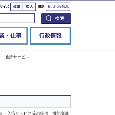
標準
拡大
Multilingual
サイズ
翻訳
イベント
産業・仕事
行政情報
通所サービス
事・入浴サービス等の提供、機能訓練