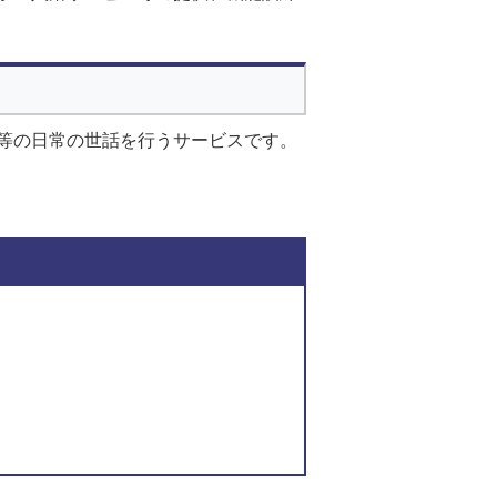
等の日常の世話を行うサービスです。
このページの内容に関