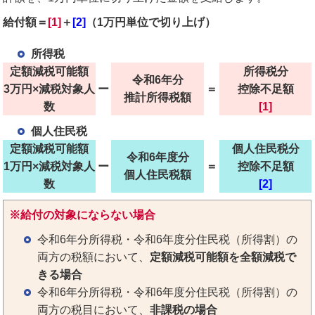
給付額＝
[1]
＋
[2]
（1万円単位で切り上げ）
所得税
定額減税可能額
所得税分
令和6年分
3万円×減税対象人
ー
＝
控除不足額
推計所得税額
数
[1]
個人住民税
定額減税可能額
個人住民税分
令和6年度分
1万円×減税対象人
ー
＝
控除不足額
個人住民税額
数
[2]
※給付の対象にならない場合
令和6年分所得税・令和6年度分住民税（所得割）の
両方の税額において、
定額減税可能額を全額減税で
きる場合
令和6年分所得税・令和6年度分住民税（所得割）の
両方の
税目において、
非課税の場合