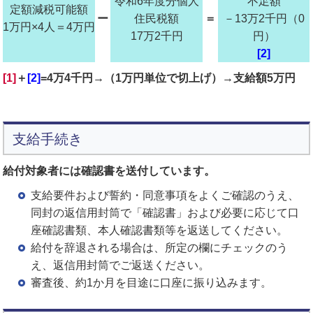
令和6年度分個人
不足額
定額減税可能額
ー
住民税額
＝
－13万2千円（0
1万円×4人＝4万円
17万2千円
円）
[2]
[1]
＋
[2]
=4万4千円→（1万円単位で切上げ）→支給額5万円
支給手続き
給付対象者には確認書を送付しています。
支給要件および誓約・同意事項をよくご確認のうえ、
同封の返信用封筒で「確認書」および必要に応じて口
座確認書類、本人確認書類等を返送してください。
給付を辞退される場合は、所定の欄にチェックのう
え、返信用封筒でご返送ください。
審査後、約1か月を目途に口座に振り込みます。