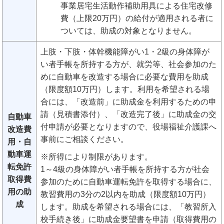
事業居宅生活動作補助用具による住宅改修
費（上限20万円）の給付が適用される者に
ついては、助成の対象となりません。
上肢・下肢・体幹機能障がい1・2級の身体障が
い者手帳を所持する方が、就労等、社会参加のた
めに自動車を改造する場合に必要な費用を助成
（限度額10万円）します。利用を希望される場
合には、「改造前」に助成金を利用するための申
請（見積書添付）、「改造完了後」に助成金の交
自動車
付申請が必要となりますので、役場福祉介護課へ
改造費
事前にご相談ください。
用・自
動車運
※所得により制限があります。
転免許
1～4級の身体障がい者手帳を所持する方が社会
取得費
参加のために自動車運転免許を取得する場合に、
用の助
教習費用の3分の2以内を助成（限度額10万円）
成
します。助成を希望される場合には、「教習所入
校手続き後」に助成金要望書を申請（取得費用の