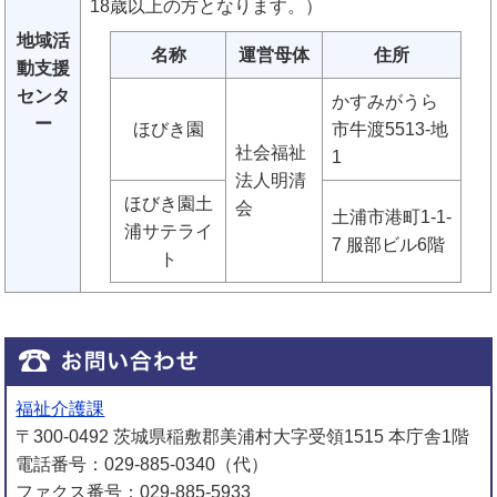
18歳以上の方となります。）
地域活
名称
運営母体
住所
動支援
センタ
かすみがうら
ー
ほびき園
市牛渡5513-地
社会福祉
1
法人明清
ほびき園土
会
土浦市港町1-1-
浦サテライ
7 服部ビル6階
ト
福祉介護課
〒300-0492 茨城県稲敷郡美浦村大字受領1515 本庁舎1階
電話番号：029-885-0340（代）
ファクス番号：029-885-5933