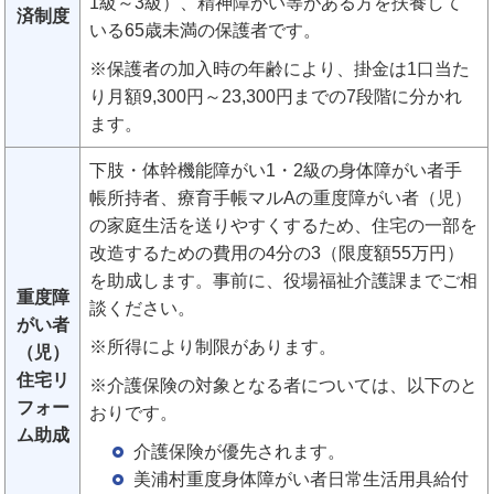
1級～3級）、精神障がい等がある方を扶養して
済制度
いる65歳未満の保護者です。
※保護者の加入時の年齢により、掛金は1口当た
り月額9,300円～23,300円までの7段階に分かれ
ます。
下肢・体幹機能障がい1・2級の身体障がい者手
帳所持者、療育手帳マルAの重度障がい者（児）
の家庭生活を送りやすくするため、住宅の一部を
改造するための費用の4分の3（限度額55万円）
を助成します。事前に、役場福祉介護課までご相
重度障
談ください。
がい者
※所得により制限があります。
（児）
住宅リ
※介護保険の対象となる者については、以下のと
フォー
おりです。
ム助成
介護保険が優先されます。
美浦村重度身体障がい者日常生活用具給付