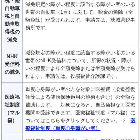
税・軽
減免規定の障がい程度に該当する障がい者のいる
自動車
世帯の自動車（1台）に対して、税金の免除（全
税と自
額免除）が受けられます。申請先は、茨城県税事
動車取
務所です。
得税の
減免
減免規定の障がい程度に該当する障がい者のいる
NHK
世帯のNHK受信料について、所得の状況・障が
受信料
いの程度により全額免除または半額免除が受けら
の減免
れます。申請先は、役場福祉介護課です。
重度心身障がい者の方を対象に医療費（柔道整復
医療福
師等による健康保険適用の施術も含む）の全額を
祉制度
補助します。 対象になると、自己負担なく医療
（マル
機関を受診できます。医療福祉制度（マル福）に
福）
ついてはこちらをクリックしてください。⇒
医
療福祉制度（重度心身障がい者）