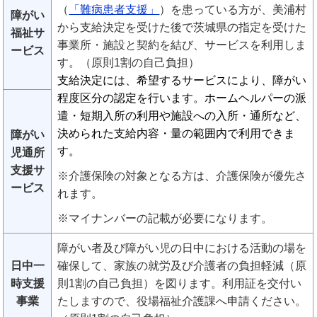
（
「難病患者支援」
）を患っている方が、美浦村
障がい
から支給決定を受けた後で茨城県の指定を受けた
福祉サ
事業所・施設と契約を結び、サービスを利用しま
ービス
す。（原則1割の自己負担）
支給決定には、希望するサービスにより、障がい
程度区分の認定を行います。ホームヘルパーの派
遣・短期入所の利用や施設への入所・通所など、
決められた支給内容・量の範囲内で利用できま
障がい
す。
児通所
支援サ
※介護保険の対象となる方は、介護保険が優先さ
ービス
れます。
※マイナンバーの記載が必要になります。
障がい者及び障がい児の日中における活動の場を
日中一
確保して、家族の就労及び介護者の負担軽減（原
時支援
則1割の自己負担）を図ります。利用証を交付い
事業
たしますので、役場福祉介護課へ申請ください。