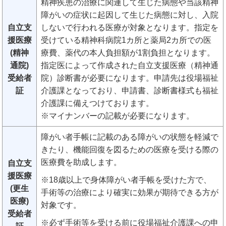
精神疾患の治療に関連して生じた病態や当該精神
障がいの症状に起因して生じた病態に対し、入院
自立支
しないで行われる医療が対象となります。指定を
援医療
受けている精神科病院1カ所と薬局2カ所での医
(精神
療費、薬代の本人負担額が1割負担となります。
通院)
指定医によって作成された自立支援医療（精神通
受給者
院）診断書が必要になります。申請先は役場福祉
証
介護課となっており、申請書、診断書様式も福祉
介護課に備えつけております。
※マイナンバーの記載が必要になります。
障がい者手帳に記載のある障がいの状態を軽減で
きたり、機能回復を図るための医療を受ける際の
医療費を助成します。
自立支
援医療
※18歳以上で身体障がい者手帳を受けた方で、
(更生
手術等の治療により確実に効果が期待できる方が
医療)
対象です。
受給者
※必ず手術等を受ける前に役場福祉介護課への申