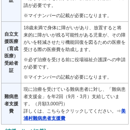
証
請が必要です。
※マイナンバーの記載が必要になります。
18歳未満で身体に障がいがあり、放置すると将
自立支
来的に障がいが残る可能性がある児童が、その障
援医療
がいを軽減させたり機能回復を図るための医療を
（育成
受ける際の医療費を助成します。
医療）
※必ず治療を受ける前に役場福祉介護課への申請
受給者
が必要です。
証
※マイナンバーの記載が必要になります。
現に治療を受けている難病患者に対し、「難病患
難病患
者支援金」を年2回（9月・3月）支給していま
者支援
す。（月額3,000円）
費
詳しくは、こちらをクリックしてください。⇒
美
浦村難病患者支援費