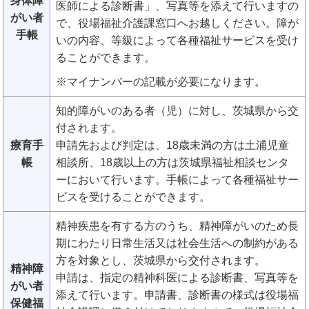
身体障
医師による診断書」、写真等を添えて行いますの
がい者
で、役場福祉介護課窓口へお越しください。障が
手帳
いの内容、等級によって各種福祉サービスを受け
ることができます。
※マイナンバーの記載が必要になります。
知的障がいのある者（児）に対し、茨城県から交
付されます。
療育手
申請先および判定は、18歳未満の方は土浦児童
帳
相談所、18歳以上の方は茨城県福祉相談センタ
ーにおいて行います。手帳によって各種福祉サー
ビスを受けることができます。
精神疾患を有する方のうち、精神障がいのため長
期にわたり日常生活又は社会生活への制約がある
方を対象とし、茨城県から交付されます。
精神障
申請は、指定の精神科医による診断書、写真等を
がい者
添えて行います。申請書、診断書の様式は役場福
保健福