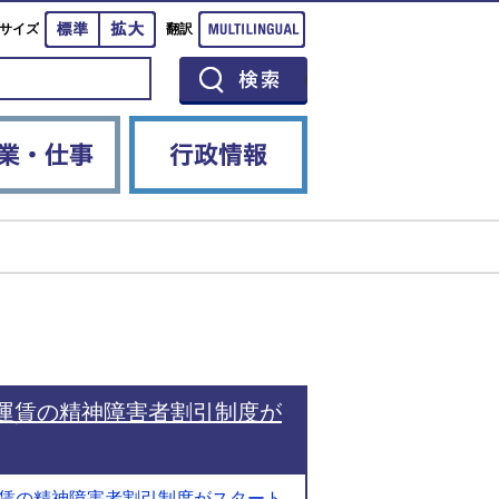
標準
拡大
Multilingual
サイズ
翻訳
イベント
産業・仕事
行政情報
R運賃の精神障害者割引制度が
R運賃の精神障害者割引制度がスタート