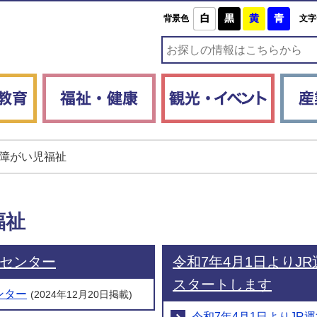
白
黒
黄
青
背景色
文字
子育て・教育
福祉・健康
観光・
障がい児福祉
福祉
センター
令和7年4月1日よりJ
スタートします
ンター
(2024年12月20日掲載)
令和7年4月1日よりJ