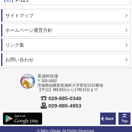
【ID】
P-125
サイトマップ
ホームページ運営方針
リンク集
お問い合わせ
美浦村役場
〒300-0492
茨城県稲敷郡美浦村大字受領1515番地
【平日】8時30分から17時15分まで
029-885-0340
029-885-4953
前のペ
© Miho Village. All Rights Reserved.