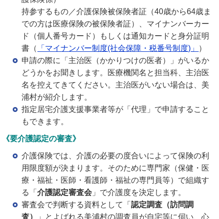
持参するもの／介護保険被保険者証（40歳から64歳ま
での方は医療保険の被保険者証）、マイナンバーカー
ド（個人番号カード）もしくは通知カードと身分証明
書（
「マイナンバー制度(社会保障・税番号制度)」
）
申請の際に「主治医（かかりつけの医者）」がいるか
どうかをお聞きします。医療機関名と担当科、主治医
名を控えてきてください。主治医がいない場合は、美
浦村が紹介します。
指定居宅介護支援事業者等が「代理」で申請すること
もできます。
《要介護認定の審査》
介護保険では、介護の必要の度合いによって保険の利
用限度額が決まります。そのために専門家（保健・医
療・福祉・医師・看護師・福祉の専門員等）で組織す
る「
介護認定審査会
」で介護度を決定します。
審査会で判断する資料として「
認定調査（訪問調
査）
」とよばれる美浦村の調査員が自宅等に伺い、心