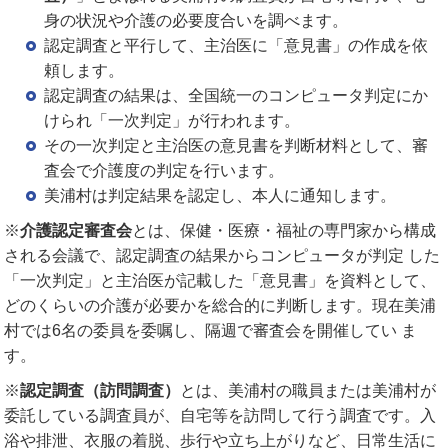
身の状況や介護の必要度合いを調べます。
認定調査と平行して、主治医に「意見書」の作成を依
頼します。
認定調査の結果は、全国統一のコンピュータ判定にか
けられ「一次判定」が行われます。
その一次判定と主治医の意見書を判断材料として、審
査会で介護度の判定を行います。
美浦村は判定結果を認定し、本人に通知します。
※
介護認定審査会
とは、保健・医療・福祉の専門家から構成
される会議で、認定調査の結果からコンピュータが判定 した
「一次判定」と主治医が記載した「意見書」を資料として、
どのくらいの介護が必要かを総合的に判断します。現在美浦
村では6名の委員を委嘱し、隔週で審査会を開催してい ま
す。
※
認定調査（訪問調査）
とは、美浦村の職員または美浦村が
委託している調査員が、自宅等を訪問して行う調査です。入
浴や排泄、衣服の着脱、歩行や立ち上がりなど、日常生活に