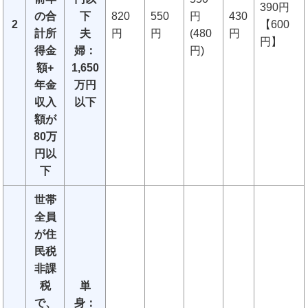
390円
の合
下
820
550
円
430
2
【600
計所
夫
円
円
(480
円
円】
得金
婦：
円)
額+
1,650
年金
万円
収入
以下
額が
80万
円以
下
世帯
全員
が住
民税
非課
税
単
で、
身：