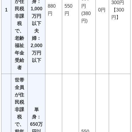
が住
身：
300円
880
550
円
民税
1,000
1
0円
【300
円
円
(380
非課
万円
円】
円)
税
以下
で、
夫
老齢
婦：
福祉
2,000
年金
万円
受給
以下
者
世帯
全員
が住
民税
非課
単
税
身：
で、
650万
前年
円以
550