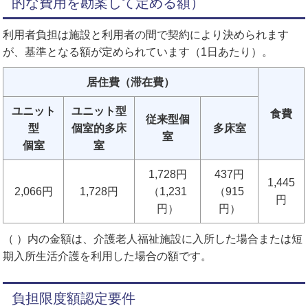
的な費用を勘案して定める額）
利用者負担は施設と利用者の間で契約により決められます
が、基準となる額が定められています（1日あたり）。
居住費（滞在費）
ユニット
ユニット型
食費
従来型個
型
個室的多床
多床室
室
個室
室
1,728円
437円
1,445
2,066円
1,728円
（1,231
（915
円
円）
円）
（ ）内の金額は、介護老人福祉施設に入所した場合または短
期入所生活介護を利用した場合の額です。
負担限度額認定要件