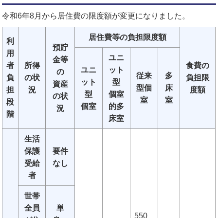
令和6年8月から居住費の限度額が変更になりました。
居住費等の負担限度額
利
預貯
用
ユニ
金等
者
所得
食費の
ユニ
ット
の
従来
多
負
の状
負担限
ット
型
資産
型個
床
担
況
度額
型
個室
の状
室
室
段
個室
的多
況
階
床室
生活
保護
要件
受給
なし
者
世帯
全員
単
550