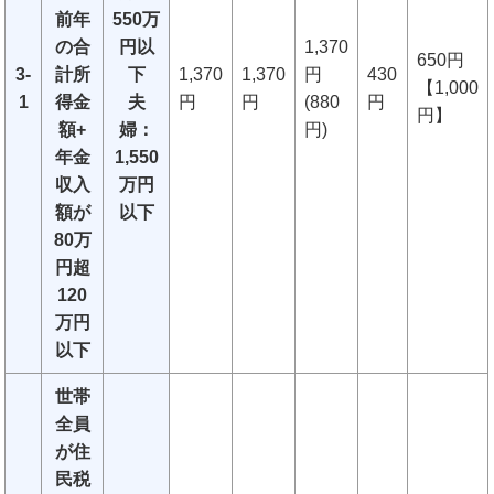
前年
550万
の合
円以
1,370
650円
3-
計所
下
1,370
1,370
円
430
【1,000
1
得金
夫
円
円
(880
円
円】
額+
婦：
円)
年金
1,550
収入
万円
額が
以下
80万
円超
120
万円
以下
世帯
全員
が住
民税