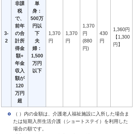
非課
単
税
身：
で、
500万
前年
円以
1,370
1,360円
3-
の合
下
1,370
1,370
円
430
【1,300
2
計所
夫
円
円
(880
円
円】
得金
婦：
円)
額+
1,500
年金
万円
収入
以下
額が
120
万円
超
（ ）内の金額は、介護老人福祉施設に入所した場合ま
たは短期入所生活介護（ショートステイ）を利用した
場合の額です。