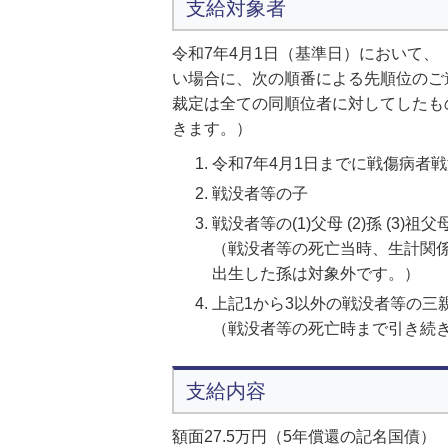
支給対象者
令和7年4月1日（基準日）において
い場合に、次の順番による先順位のご
裁定は全ての同順位者に対してしたも
きます。）
令和7年4月1日までに戦傷病者
戦没者等の子
戦没者等の(1)父母 (2)孫 (3)祖父
（戦没者等の死亡当時、生計関
出生した孫は対象外です。）
上記1から3以外の戦没者等の三
（戦没者等の死亡時まで引き続
支給内容
額面27.5万円（5年償還の記名国債）