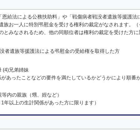
、「恩給法による公務扶助料」や「戦傷病者戦没者遺族等援護法
遺族お一人に特別弔慰金を受ける権利の裁定がなされます。（
のとみなされるため、他の同順位者は権利の裁定を受けた方に
戦没者遺族等援護法による弔慰金の受給権を取得した方
母 (4)兄弟姉妹
係があったことなどの要件を満たしているかどうかにより順番
親等内の親族（甥、姪など）
き1年以上の生計関係があった方に限ります）