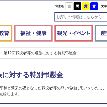
白
黒
黄
青
背景色
文字
子育て・教育
福祉・健康
観光・
第12回戦没者等の遺族に対する特別弔慰金
族に対する特別弔慰金
の平和と繁栄の礎となった戦没者等の尊い犠牲に思いをいたし
支給します。