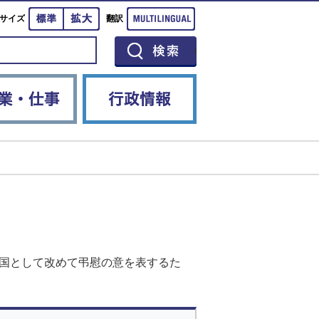
標準
拡大
Multilingual
サイズ
翻訳
イベント
産業・仕事
行政情報
、国として改めて弔慰の意を表するた