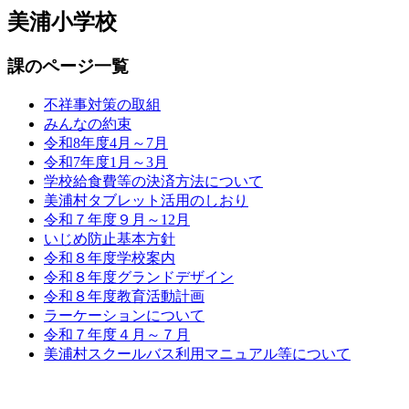
美浦小学校
課のページ一覧
不祥事対策の取組
みんなの約束
令和8年度4月～7月
令和7年度1月～3月
学校給食費等の決済方法について
美浦村タブレット活用のしおり
令和７年度９月～12月
いじめ防止基本方針
令和８年度学校案内
令和８年度グランドデザイン
令和８年度教育活動計画
ラーケーションについて
令和７年度４月～７月
美浦村スクールバス利用マニュアル等について