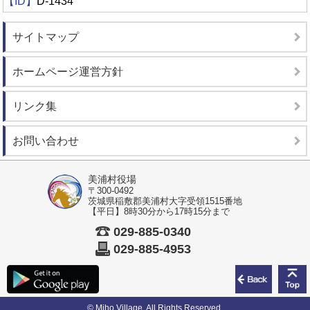
【ID】
D-1434
サイトマップ
ホームページ運営方針
リンク集
お問い合わせ
美浦村役場
〒300-0492
茨城県稲敷郡美浦村大字受領1515番地
【平日】8時30分から17時15分まで
029-885-0340
029-885-4953
前のペ
© Miho Village. All Rights Reserved.