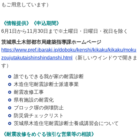
もご用意しています）
《情報提供》
《申込期間》
6月1日から11月30日まで※土曜日・日曜日・祝日を除く
茨城県土木部都市局建築指導課ホームページ
https://www.pref.ibaraki.jp/doboku/kenshi/kikaku/kikaku/moku
zoujutakutaishinshindanshi.html
（新しいウインドウで開きま
す）
誰でもできる我が家の耐震診断
木造住宅耐震診断士派遣事業
耐震改修工事
県有施設の耐震化
ブロック塀の倒壊防止
防災袋チェックリスト
茨城県木造住宅耐震診断士養成講習会について
《耐震改修をめぐる強引な営業等の相談》