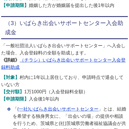
【申請期限】
婚姻した方が婚姻届を提出した後1年以内
（3）いばらき出会いサポートセンター入会助
成金
「一般社団法人いばらき出会いサポートセンター」へ入会し
た場合、入会登録料の全額を助成します。
《詳細》
（チラシ）いばらき出会いサポートセンター入会登
録料助成
【対象】
村内に1年以上居住しており、申請時点で退会して
いない方
【交付額】
1万1000円（入会登録料全額）
【申請期限】
入会後1年以内
「
(一社)いばらき出会いサポートセンター
」とは、結婚
を希望する独身男女に、「出会いの場」の提供や相談
を行うため、茨城県と(社)茨城県労働者福祉協議会が共