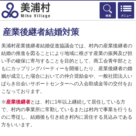
検索
産業後継者結婚対策
美浦村産業後継者結婚促進協議会では、村内の産業後継者の
結婚の推進を図ることにより地域に根ざす産業の振興及び担
い手の確保に寄与することを目的として、商工会青年部とと
もにカップリングパーティーを開催したり、産業後継者の婚
姻が成立した場合においての仲介奨励金や、一般社団法人い
ばらき出会いサポートセンターへの入会助成金等の交付をお
こなっております。
※
産業後継者
とは、村に1年以上継続して居住している方
で、村内の事業所に常勤しているまたは村内で事業を行うも
のに専従し、結婚後も引き続き村内に居住する見込みである
方をいいます。