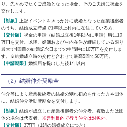
り、先々めでたくご成婚となった場合、そのご夫婦に祝金を
交付します。
【対象】
上記イベントをきっかけに成婚となった産業後継者
のうち、結婚成立時点で1年以上村内に在住している方。
【交付額】
祝金の申請（結婚成立後1年以内に申請）時に10
万円を交付。以降、婚姻および村内在住が継続している限り
最大で4回目の結婚記念日までの申請時に10万円を交付しま
す。※結婚成立時の交付と合わせて最高5回で50万円。
【申請期限】
婚姻届を提出した後1年以内
（2）結婚仲介奨励金
仲介等により産業後継者の結婚の馴れ初めを作った方や団体
に、結婚仲介活動奨励金を交付します。
【対象】
結婚が成立した産業後継者の仲介者。複数または団
体の場合は代表者。
※営利目的で行う仲介は対象外。
【交付額】
3万円（1組の婚姻成立につき）