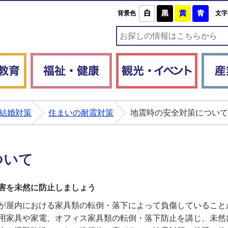
白
黒
黄
青
背景色
文字
子育て・教育
福祉・健康
観光・
結婚対策
住まいの耐震対策
地震時の安全対策について
ついて
害を未然に防止しましょう
が屋内における家具類の転倒・落下によって負傷していること
用家具や家電、オフィス家具類の転倒・落下防止を講じ、未然