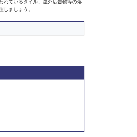
われているタイル、屋外広告物等の落
理しましょう。
このページの内容に関