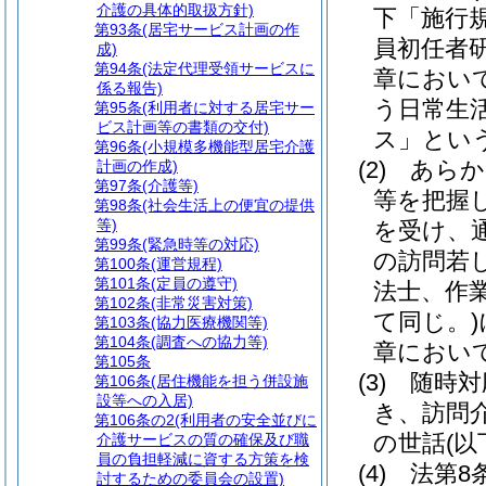
介護の具体的取扱方針)
下「施行
第93条
(居宅サービス計画の作
員初任者
成)
第94条
(法定代理受領サービスに
章におい
係る報告)
う日常生
第95条
(利用者に対する居宅サー
ビス計画等の書類の交付)
ス」という
第96条
(小規模多機能型居宅介護
(2)
あらか
計画の作成)
第97条
(介護等)
等を把握
第98条
(社会生活上の便宜の提供
等)
を受け、
第99条
(緊急時等の対応)
の訪問若
第100条
(運営規程)
第101条
(定員の遵守)
法士、作
第102条
(非常災害対策)
て同じ。)
第103条
(協力医療機関等)
第104条
(調査への協力等)
章におい
第105条
(3)
随時対
第106条
(居住機能を担う併設施
設等への入居)
き、訪問
第106条の2
(利用者の安全並びに
の世話
(
介護サービスの質の確保及び職
員の負担軽減に資する方策を検
(4)
法第8
討するための委員会の設置)