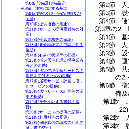
第8条
(設備及び備品等)
第2節
人
第4節
運営に関する基準
第3節
設
第9条
(内容及び手続の説明及び
同意)
第4節
運
第10条
(提供拒否の禁止)
第3章の2
第11条
(サービス提供困難時の対
応)
第1節
基
第12条
(受給資格等の確認)
第2節
人
第13条
(要介護認定の申請に係る
援助)
第3節
設
第14条
(心身の状況等の把握)
第4節
運
第15条
(指定居宅介護支援事業者
等との連携)
第5節
共
第16条
(法定代理受領サービスの
提供を受けるための援助)
の2
第17条
(居宅サービス計画に沿っ
第6節
指
たサービスの提供)
第18条
(居宅サービス計画等の変
備及
更の援助)
第1款
第19条
(身分を証する書類の携
行)
22)
第20条
(サービスの提供の記録)
第2款
第21条
(利用料等の受領)
第22条
(保険給付の請求のための
第3款
証明書の交付)