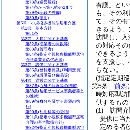
第73条
(運営規程)
看護」とい
第74条から第78条の2まで
も、その利
第79条
(記録の整備)
第80条
(準用)
て、その有
第5章
小規模多機能型居宅介護
きるよう、
第1節
基本方針
第81条
訪問し、入
第2節
人員に関する基準
第82条
(従業者の員数等)
の対応その
第83条
(管理者)
できるよう
第84条
(指定小規模多機能型居宅
介護事業者の代表者)
を支援し、
第3節
設備に関する基準
らない。
第85条
(登録定員及び利用定員)
第86条
(設備及び備品等)
(指定定期
第4節
運営に関する基準
第5条
前条
第87条
(心身の状況等の把握)
第88条
(居宅サービス事業者等と
時対応型訪
の連携)
供するもの
第89条
(身分を証する書類の携
行)
(1)
訪問介
第90条
(利用料等の受領)
第91条
(指定小規模多機能型居宅
提供に当
介護の基本取扱方針)
定める者
第92条
(指定小規模多機能型居宅