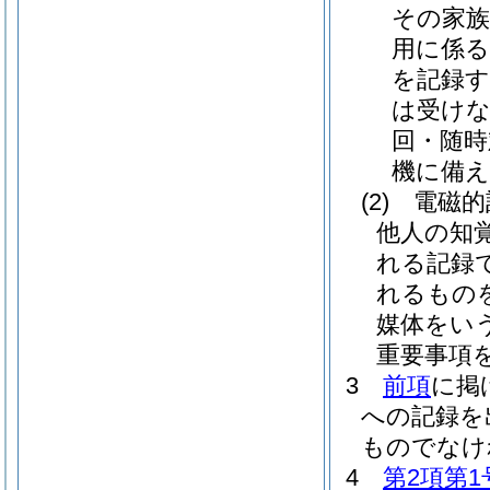
その家族
用に係る
を記録す
は受け
回・随時
機に備え
(2)
電磁的
他人の知
れる記録
れるもの
媒体をいう
重要事項
3
前項
に掲
への記録を
ものでなけ
4
第2項第1