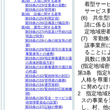
第2款
人員に関する基準
着型サー
第59条の23
(従業者の員数)
第59条の24
(管理者)
サービス
第3款
設備に関する基準
(6)
共生型
第59条の25
(利用定員)
第59条の26
(設備及び備品等)
請に係る
第4款
運営に関する基準
定地域密
第59条の27
(内容及び手続の説
明及び同意)
(7)
常勤換
第59条の28
(心身の状況等の把
該事業所
握)
第59条の29
(指定居宅介護支援
ることに
事業者等との連携)
員数に換
第59条の30
(指定療養通所介護
の具体的取扱方針)
(指定地域
第59条の31
(療養通所介護計画
の作成)
第3条
指定
第59条の32
(緊急時等の対応)
人格を尊重
第59条の33
(管理者の責務)
第59条の34
(運営規程)
に努めなけ
第59条の35
(緊急時対応医療機
2
指定地域
関)
第59条の36
(安全・サービス提
スの事業を
供管理委員会の設置)
し、村、他
第59条の37
(記録の整備)