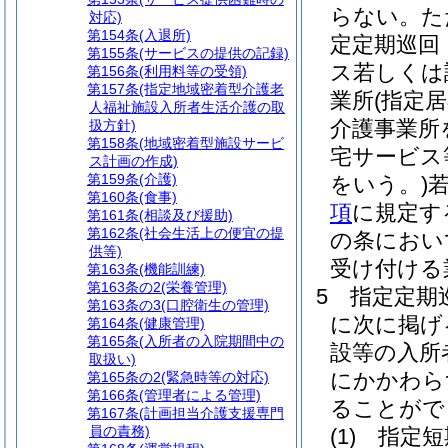
らない。
た
対応)
第154条
(入退所)
定定期巡回
第155条
(サービスの提供の記録)
ス若しくは
第156条
(利用料等の受領)
第157条
(指定地域密着型介護老
業所
(指定
人福祉施設入所者生活介護の取
介護事業所
扱方針)
第158条
(地域密着型施設サービ
宅サービス
ス計画の作成)
第159条
(介護)
をいう。)
第160条
(食事)
項
に規定す
第161条
(相談及び援助)
第162条
(社会生活上の便宜の提
の条におい
供等)
受け付ける
第163条
(機能訓練)
第163条の2
(栄養管理)
5
指定定期
第163条の3
(口腔衛生の管理)
に次に掲げ
第164条
(健康管理)
第165条
(入所者の入院期間中の
設等の入所
取扱い)
にかかわら
第165条の2
(緊急時等の対応)
第166条
(管理者による管理)
ることがで
第167条
(計画担当介護支援専門
員の責務)
(1)
指定短