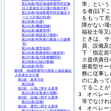
準」という
第138条
(指定地域密着型特定施
設入居者生活介護の取扱方針)
る者
(以下
第139条
(地域密着型特定施設サ
をもって充
ービス計画の作成)
第140条
(介護)
障がない場
第141条
(機能訓練)
第142条
(健康管理)
福祉士等又
第143条
(相談及び援助)
ときは、サ
第144条
(利用者の家族との連携
等)
員、設備及
第145条
(運営規程)
下「指定居
第146条
(勤務体制の確保等)
第147条
(協力医療機関等)
ス提供責任
第148条
(記録の整備)
密着型サー
第149条
(準用)
第8章
地域密着型介護老人福祉施設
務に従事し
入所者生活介護
のにあって
第1節
基本方針
第150条
てることが
第2節
人員に関する基準
第151条
(従業者の員数)
3
オペレー
第3節
設備に関する基準
等でなけれ
第152条
(設備)
第4節
運営に関する基準
4
オペレー
第153条
(サービス提供困難時の