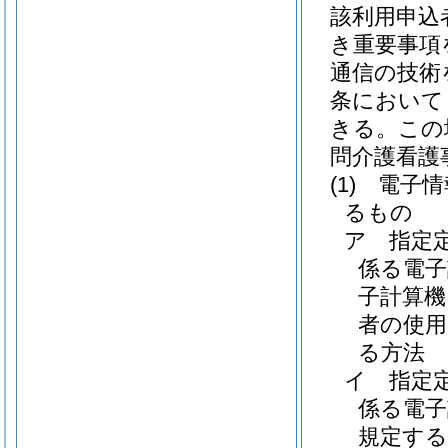
該利用申込
き重要事項
通信の技術
条において
きる。
この
問介護看護
(1)
電子情
るもの
ア
指定
係る電子
子計算機
者の使
る方法
イ
指定
係る電
規定する