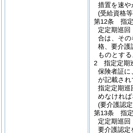
措置を速や
(受給資格等
第12条
指
定定期巡回
合は、その
格、要介護
ものとする
2
指定定期
保険者証に
が記載され
指定定期巡
めなければ
(要介護認
第13条
指
定定期巡回
要介護認定