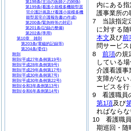
第198条
(主治の医師との関係)
内にある指
第199条
(看護小規模多機能型居
護事業所の
宅介護計画及び看護小規模多機
能型居宅介護報告書の作成)
7
当該指定
第200条
(緊急時等の対応)
第201条
(記録の整備)
に対する随
第202条
(準用)
本文
及び
前
第10章
雑則
第203条
(電磁的記録等)
問サービス
第204条
(委任)
8
前項
の規
附則
附則
(平成27年条例第19号)
している場
附則
(平成28年条例第9号)
介護看護事
附則
(平成29年条例第17号)
附則
(平成30年条例第7号)
支障がない
附則
(平成30年条例第22号)
ービスを行
附則
(令和3年条例第13号)
附則
(令和6年条例第14号)
9
看護職員
第1項
及び
第
ればならな
10
看護職
期巡回・随