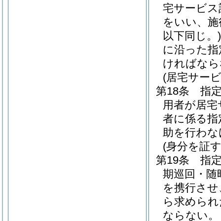
宅サービス
をいい、施
以下同じ。)
に沿った指
ければなら
(居宅サー
第18条
指
用者が居宅
者に係る指
助を行わな
(身分を証
第19条
指
期巡回・随
を携行させ
ら求められ
ならない。