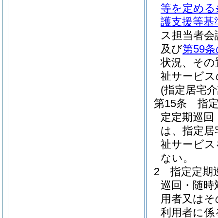
等を定める
護支援等基
ス担当者会
及び
第59条
状況、その
祉サービス
(指定居宅
第15条
指
定定期巡回
は、指定居
祉サービス
ない。
2
指定定期
巡回・随時
用者又はそ
利用者に係