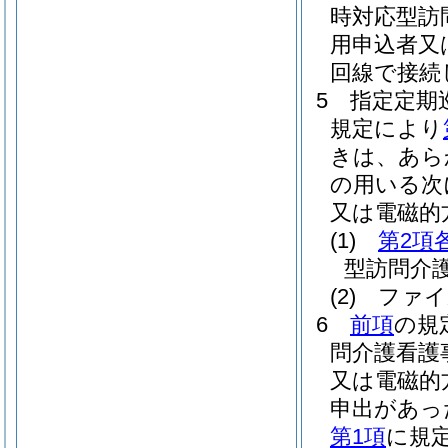
時対応型訪
用申込者又
回線で接続
5
指定定期
規定により
きは、あら
の用いる次
又は電磁的
(1)
第2項
型訪問介
(2)
ファイ
6
前項
の規
問介護看護
又は電磁的
申出があっ
第1項
に規