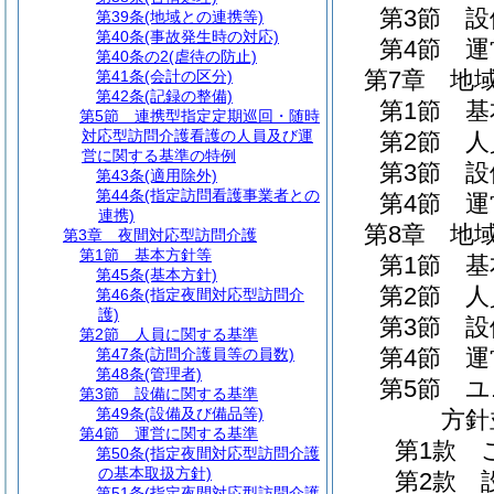
第3節
設
第39条
(地域との連携等)
第40条
(事故発生時の対応)
第4節
運
第40条の2
(虐待の防止)
第7章
地
第41条
(会計の区分)
第42条
(記録の整備)
第1節
基
第5節
連携型指定定期巡回・随時
対応型訪問介護看護の人員及び運
第2節
人
営に関する基準の特例
第3節
設
第43条
(適用除外)
第44条
(指定訪問看護事業者との
第4節
運
連携)
第8章
地
第3章
夜間対応型訪問介護
第1節
基本方針等
第1節
基
第45条
(基本方針)
第2節
人
第46条
(指定夜間対応型訪問介
護)
第3節
設
第2節
人員に関する基準
第4節
運
第47条
(訪問介護員等の員数)
第48条
(管理者)
第5節
ユ
第3節
設備に関する基準
第49条
(設備及び備品等)
方針
第4節
運営に関する基準
第1款
第50条
(指定夜間対応型訪問介護
の基本取扱方針)
第2款
第51条
(指定夜間対応型訪問介護