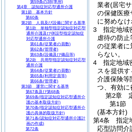
第59条の38
(準用)
業者
(居宅
第4章
認知症対応型通所介護
の保健医療
第1節
基本方針
第60条
に努めなけ
第2節
人員及び設備に関する基準
第1款
単独型指定認知症対応型
3
指定地域
通所介護及び併設型指定認知症
虐待の防止
対応型通所介護
第61条
(従業者の員数)
の従業者に
第62条
(管理者)
らない。
第63条
(設備及び備品等)
第2款
共用型指定認知症対応型
4
指定地域
通所介護
スを提供す
第64条
(従業者の員数)
第65条
(利用定員等)
介護保険等
第66条
(管理者)
つ、有効に
第3節
運営に関する基準
第67条及び第68条
第2章
第69条
(指定認知症対応型通所介
護の基本取扱方針)
第1節
第70条
(指定認知症対応型通所介
(基本方針)
護の具体的取扱方針)
第71条
(認知症対応型通所介護計
第4条
指定
画の作成)
応型訪問介
第72条