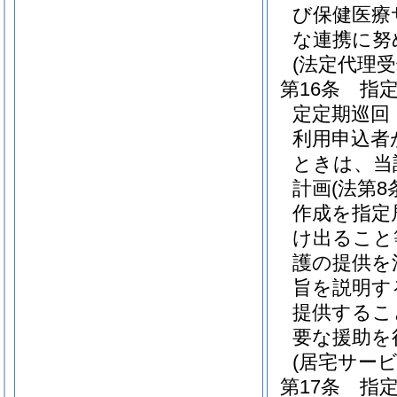
び保健医療
な連携に努
(法定代理
第16条
指
定定期巡回
利用申込者
ときは、当
計画
(法第
作成を指定
け出ること
護の提供を
旨を説明す
提供するこ
要な援助を
(居宅サー
第17条
指