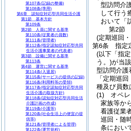
第107条
(記録の整備)
型訪問介
第108条
(準用)
して行う
第6章
認知症対応型共同生活介護
第1節
基本方針
おいて「
第109条
第2節
第2節
人員に関する基準
第110条
(従業者の員数)
(定期巡回
第111条
(管理者)
第6条
指定
第112条
(指定認知症対応型共同
生活介護事業者の代表者)
(以下「指
第3節
設備に関する基準
う。)
が当
第113条
第4節
運営に関する基準
型訪問介護
第114条
(入退居)
第115条
(サービスの提供の記録)
「定期巡回
第116条
(利用料等の受領)
種及び員数
第117条
(指定認知症対応型共同
生活介護の取扱方針)
(1)
オペレ
第118条
(認知症対応型共同生活
家族等か
介護計画の作成)
第119条
(介護等)
看護従業
第120条
(社会生活上の便宜の提
巡回・随
供等)
第121条
(管理者による管理)
条におい
第122条
(運営規程)