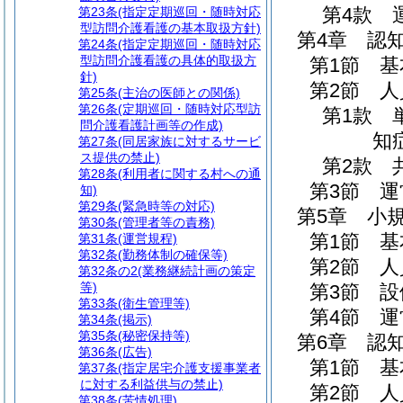
第4款
第23条
(指定定期巡回・随時対応
型訪問介護看護の基本取扱方針)
第4章
認
第24条
(指定定期巡回・随時対応
型訪問介護看護の具体的取扱方
第1節
基
針)
第2節
人
第25条
(主治の医師との関係)
第26条
(定期巡回・随時対応型訪
第1款
問介護看護計画等の作成)
知
第27条
(同居家族に対するサービ
ス提供の禁止)
第2款
第28条
(利用者に関する村への通
第3節
運
知)
第29条
(緊急時等の対応)
第5章
小
第30条
(管理者等の責務)
第1節
基
第31条
(運営規程)
第32条
(勤務体制の確保等)
第2節
人
第32条の2
(業務継続計画の策定
等)
第3節
設
第33条
(衛生管理等)
第4節
運
第34条
(掲示)
第35条
(秘密保持等)
第6章
認
第36条
(広告)
第1節
基
第37条
(指定居宅介護支援事業者
に対する利益供与の禁止)
第2節
人
第38条
(苦情処理)