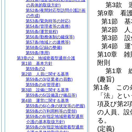
第3款
の具体的取扱方針)
第52条
(夜間対応型訪問介護計画
第9章
看
の作成)
第1節
基
第53条
(緊急時等の対応)
第54条
(管理者等の責務)
第2節
人
第55条
(運営規程)
第3節
設
第56条
(勤務体制の確保等)
第57条
(地域との連携等)
第4節
運
第58条
(記録の整備)
第59条
(準用)
第10章
雑
第3章の2
地域密着型通所介護
附則
第1節
基本方針
第59条の2
第1章
第2節
人員に関する基準
(趣旨)
第59条の3
(従業者の員数)
第59条の4
(管理者)
第1条
この
第3節
設備に関する基準
「法」とい
第59条の5
(設備及び備品等)
第4節
運営に関する基準
項及び第2
第59条の6
(心身の状況等の把握)
の人員、設
第59条の7
(利用料等の受領)
第59条の8
(指定地域密着型通所
る。
介護の基本取扱方針)
第59条の9
(指定地域密着型通所
(定義)