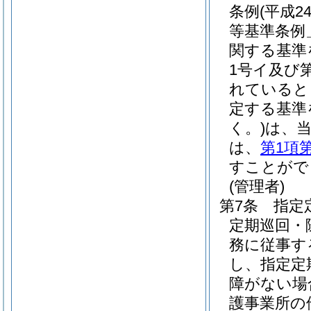
条例
(平成
等基準条例
関する基準
1号イ及び
れていると
定する基準
く。)
は、
は、
第1項
すことがで
(管理者)
第7条
指定
定期巡回・
務に従事す
し、指定定
障がない場
護事業所の