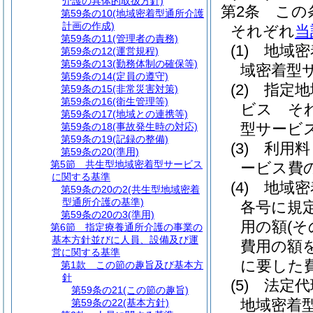
介護の具体的取扱方針)
第2条
この
第59条の10
(地域密着型通所介護
計画の作成)
それぞれ
当
第59条の11
(管理者の責務)
(1)
地域密
第59条の12
(運営規程)
第59条の13
(勤務体制の確保等)
域密着型
第59条の14
(定員の遵守)
(2)
指定地
第59条の15
(非常災害対策)
第59条の16
(衛生管理等)
ビス そ
第59条の17
(地域との連携等)
型サービ
第59条の18
(事故発生時の対応)
第59条の19
(記録の整備)
(3)
利用料
第59条の20
(準用)
第5節
共生型地域密着型サービス
ービス費
に関する基準
(4)
地域密
第59条の20の2
(共生型地域密着
型通所介護の基準)
各号に規
第59条の20の3
(準用)
用の額
(
第6節
指定療養通所介護の事業の
基本方針並びに人員、設備及び運
費用の額
営に関する基準
に要した
第1款
この節の趣旨及び基本方
針
(5)
法定代
第59条の21
(この節の趣旨)
地域密着
第59条の22
(基本方針)