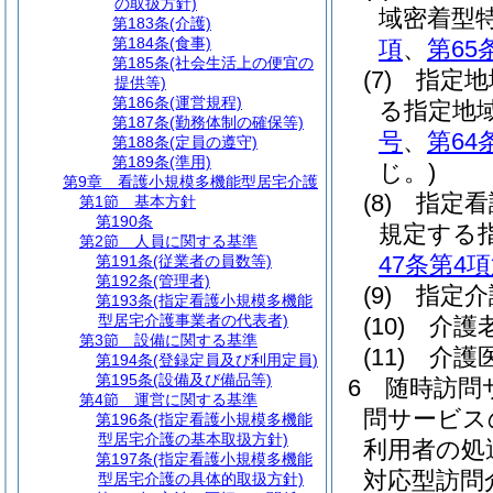
の取扱方針)
域密着型
第183条
(介護)
第184条
(食事)
項
、
第65
第185条
(社会生活上の便宜の
(7)
指定地
提供等)
第186条
(運営規程)
る指定地
第187条
(勤務体制の確保等)
号
、
第64
第188条
(定員の遵守)
第189条
(準用)
じ。)
第9章
看護小規模多機能型居宅介護
(8)
指定看
第1節
基本方針
第190条
規定する
第2節
人員に関する基準
47条第4
第191条
(従業者の員数等)
第192条
(管理者)
(9)
指定介
第193条
(指定看護小規模多機能
型居宅介護事業者の代表者)
(10)
介護
第3節
設備に関する基準
(11)
介護
第194条
(登録定員及び利用定員)
第195条
(設備及び備品等)
6
随時訪問
第4節
運営に関する基準
問サービス
第196条
(指定看護小規模多機能
型居宅介護の基本取扱方針)
利用者の処
第197条
(指定看護小規模多機能
対応型訪問
型居宅介護の具体的取扱方針)