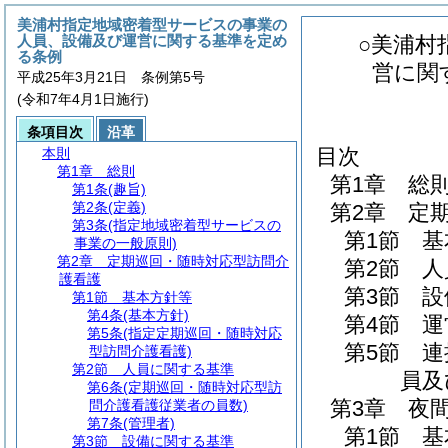
美浦村指定地域密着型サービスの事業の
人員、設備及び運営に関する基準を定め
○美浦村
る条例
営に関
平成25年3月21日 条例第5号
(令和7年4月1日施行)
条項目次
沿革
目次
本則
第1章
総則
第1章
総
第1条
(趣旨)
第2条
(定義)
第2章
定
第3条
(指定地域密着型サービスの
第1節
基
事業の一般原則)
第2章
定期巡回・随時対応型訪問介
第2節
人
護看護
第3節
設
第1節
基本方針等
第4条
(基本方針)
第4節
運
第5条
(指定定期巡回・随時対応
第5節
連
型訪問介護看護)
第2節
人員に関する基準
員及
第6条
(定期巡回・随時対応型訪
第3章
夜
問介護看護従業者の員数)
第7条
(管理者)
第1節
基
第3節
設備に関する基準