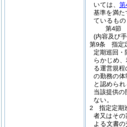
いては、
第
基準を満た
ているもの
第4節
(内容及び
第9条
指定
定期巡回・
らかじめ、
る運営規程
の勤務の体
と認められ
当該提供の
ない。
2
指定定期
者又はその
よる文書の