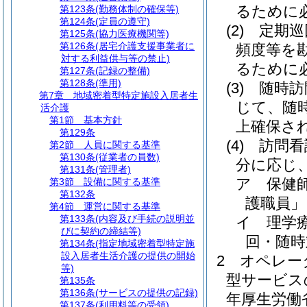
るために
第123条
(勤務体制の確保等)
第124条
(定員の遵守)
(2)
定期巡
第125条
(協力医療機関等)
第126条
(居宅介護支援事業者に
頻度等を
対する利益供与等の禁止)
るために
第127条
(記録の整備)
第128条
(準用)
(3)
随時訪
第7章
地域密着型特定施設入居者生
じて、随
活介護
第1節
基本方針
上確保さ
第129条
(4)
訪問看
第2節
人員に関する基準
第130条
(従業者の員数)
分に応じ
第131条
(管理者)
ア
保健
第3節
設備に関する基準
第132条
護職員」
第4節
運営に関する基準
第133条
(内容及び手続の説明並
イ
理学
びに契約の締結等)
回・随時
第134条
(指定地域密着型特定施
設入居者生活介護の提供の開始
2
オペレー
等)
型サービス
第135条
第136条
(サービスの提供の記録)
年厚生労働
第137条
(利用料等の受領)