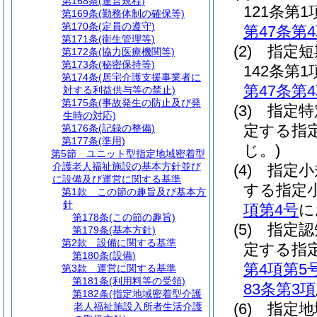
第168条
(運営規程)
121条
第169条
(勤務体制の確保等)
第170条
(定員の遵守)
第47条第
第171条
(衛生管理等)
(2)
指定短
第172条
(協力医療機関等)
第173条
(秘密保持等)
142条
第174条
(居宅介護支援事業者に
第47条第
対する利益供与等の禁止)
第175条
(事故発生の防止及び発
(3)
指定特
生時の対応)
定する指
第176条
(記録の整備)
第177条
(準用)
じ。)
第5節
ユニット型指定地域密着型
介護老人福祉施設の基本方針並び
(4)
指定小
に設備及び運営に関する基準
する指定
第1款
この節の趣旨及び基本方
針
項第4号
に
第178条
(この節の趣旨)
(5)
指定認
第179条
(基本方針)
第2款
設備に関する基準
定する指
第180条
(設備)
第4項第5
第3款
運営に関する基準
第181条
(利用料等の受領)
83条第3項
第182条
(指定地域密着型介護
(6)
指定地
老人福祉施設入所者生活介護