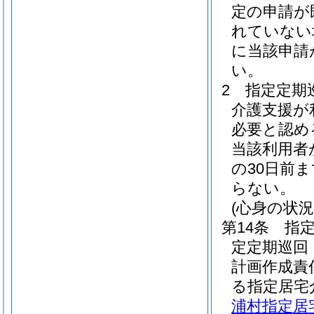
定の申請が
れていない
に当該申請
い。
2
指定定期
介護支援が
必要と認め
当該利用者
の30日前
らない。
(心身の状況
第14条
指
定定期巡回
計画作成責
る指定居宅
浦村指定居