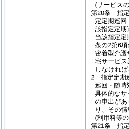
(サービス
第20条
指
定定期巡回
該指定定期
当該指定定
条の2第6
密着型介護
宅サービス
しなければ
2
指定定期
巡回・随時
具体的なサ
の申出があ
り、その情
(利用料等の
第21条
指