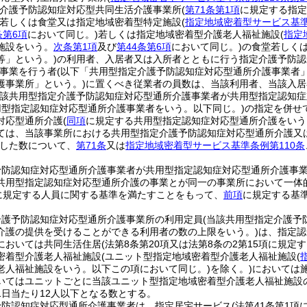
介護予防認知症対応型共同生活介護事業所
(
第71条第1項
に規定する指定
若しくは食堂又は指定地域密着型特定施設
(
指定地域密着型サービス基準
条第6項
において同じ。)
若しくは指定地域密着型介護老人福祉施設
(
指定
施設をいう。
次条第1項
及び
第44条第6項
において同じ。)
の食堂若しく
等」という。)
の利用者、入居者又は入所者とともに行う指定介護予防認
事業を行う者
(以下「共用型指定介護予防認知症対応型通所介護事業者」
護事業所」という。)
に置くべき従業者の員数は、当該利用者、当該入居
当該共用型指定介護予防認知症対応型通所介護事業者が共用型指定認知
用型指定認知症対応型通所介護事業者をいう。以下同じ。)
の指定を併せ
対応型通所介護
(
同項
に規定する共用型指定認知症対応型通所介護をいう
ては、当該事業所における共用型指定介護予防認知症対応型通所介護又
した数について、
第71条
又は
指定地域密着型サービス基準条例第110条
予防認知症対応型通所介護事業者が共用型指定認知症対応型通所介護事
共用型指定認知症対応型通所介護の事業とが同一の事業所において一体
に規定する人員に関する基準を満たすことをもって、
前項
に規定する基
介護予防認知症対応型通所介護事業所の利用定員
(当該共用型指定介護予
介護の提供を受けることができる利用者の数の上限をいう。)
は、指定認
においては共同生活住居
(法第8条第20項又は法第8条の2第15項に規
密着型介護老人福祉施設
(ユニット型指定地域密着型介護老人福祉施設
(
老人福祉施設をいう。以下この項において同じ。)
を除く。)
においては
いてはユニットごとに当該ユニット型指定地域密着型介護老人福祉施設
1日当たり12人以下となる数とする。
予防認知症対応型通所介護事業者は、指定居宅サービス
(法第41条第1