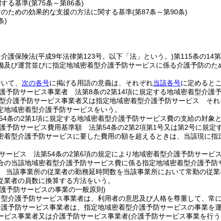
関する基準
(第75条～第86条)
防のための効果的な支援の方法に関する基準
(第87条～第90条)
条)
、介護保険法
(平成9年法律第123号。以下「法」という。)
第115条の1
備及び運営並びに指定地域密着型介護予防サービスに係る介護予防のた
おいて、
次の各号
に掲げる用語の意義は、それぞれ
当該各号
に定めると
護予防サービス事業者 法第8条の2第14項に規定する地域密着型介護
型介護予防サービス事業者又は指定地域密着型介護予防サービス それぞ
定地域密着型介護予防サービスをいう。
54条の2第1項に規定する地域密着型介護予防サービス費の支給の対象
護予防サービス費用基準額 法第54条の2第2項第1号又は第2号に規
密着型介護予防サービスに要した費用の額を超えるときは、当該現に指
サービス 法第54条の2第6項の規定により地域密着型介護予防サービ
合の当該地域密着型介護予防サービス費に係る指定地域密着型介護予防
 当該事業所の従業者の勤務延時間数を当該事業所において常勤の従業
従業者の員数に換算する方法をいう。
介護予防サービスの事業の一般原則)
着型介護予防サービス事業者は、利用者の意思及び人格を尊重して、常
介護予防サービス事業者は、指定地域密着型介護予防サービスの事業を
ービス事業者又は介護予防サービス事業者
(介護予防サービス事業を行う