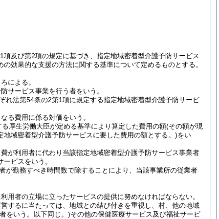
4第1項及び第2項の規定に基づき、指定地域密着型介護予防サービス
めの効果的な支援の方法に関する基準について定めるものとする。
ころによる。
予防サービス事業を行う者をいう。
れ法第54条の2第1項に規定する指定地域密着型介護予防サービ
となる費用に係る対価をいう。
定する厚生労働大臣が定める基準により算定した費用の額
(その額が現
定地域密着型介護予防サービスに要した費用の額とする。)
をい
ス費が利用者に代わり当該指定地域密着型介護予防サービス事業者
サービスをいう。
者が勤務すべき時間数で除することにより、当該事業所の従業者
に利用者の立場に立ったサービスの提供に努めなければならない。
運営するに当たっては、地域との結び付きを重視し、村、他の地域
者をいう。以下同じ。)
その他の保健医療サービス及び福祉サービ