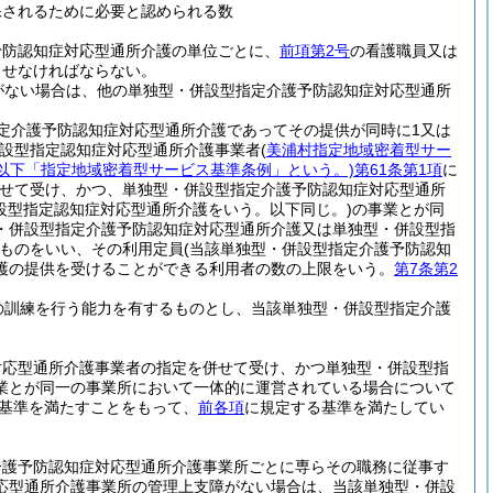
保されるために必要と認められる数
予防認知症対応型通所介護の単位ごとに、
前項第2号
の看護職員又は
させなければならない。
がない場合は、他の単独型・併設型指定介護予防認知症対応型通所
定介護予防認知症対応型通所介護であってその提供が同時に1又は
併設型指定認知症対応型通所介護事業者
(
美浦村指定地域密着型サー
。以下「指定地域密着型サービス基準条例」という。)
第61条第1項
に
せて受け、かつ、単独型・併設型指定介護予防認知症対応型通所
設型指定認知症対応型通所介護をいう。以下同じ。)
の事業とが同
・併設型指定介護予防認知症対応型通所介護又は単独型・併設型指
ものをいい、その利用定員
(当該単独型・併設型指定介護予防認知
護の提供を受けることができる利用者の数の上限をいう。
第7条第2
の訓練を行う能力を有するものとし、当該単独型・併設型指定介護
。
対応型通所介護事業者の指定を併せて受け、かつ単独型・併設型指
業とが同一の事業所において一体的に運営されている場合について
基準を満たすことをもって、
前各項
に規定する基準を満たしてい
介護予防認知症対応型通所介護事業所ごとに専らその職務に従事す
応型通所介護事業所の管理上支障がない場合は、当該単独型・併設