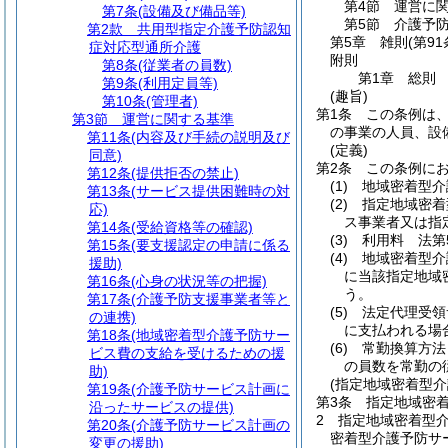
第4節
運営に
第7条
(設備及び備品等)
第5節
介護予
第2款
共用型指定介護予防認知
第5章
雑則
(第91
症対応型通所介護
附則
第8条
(従業者の員数)
第1章
総則
第9条
(利用定員等)
(趣旨)
第10条
(管理者)
第1条
この条例は
第3節
運営に関する基準
の事業の人員、設
第11条
(内容及び手続の説明及び
(定義)
同意)
第2条
この条例に
第12条
(提供拒否の禁止)
(1)
地域密着型介
第13条
(サービス提供困難時の対
(2)
指定地域密着
応)
ス事業者又は指
第14条
(受給資格等の確認)
(3)
利用料 法第
第15条
(要支援認定の申請に係る
(4)
地域密着型介
援助)
に当該指定地域
第16条
(心身の状況等の把握)
う。
第17条
(介護予防支援事業者等と
(5)
法定代理受領
の連携)
に支払われる場
第18条
(地域密着型介護予防サー
(6)
常勤換算方法
ビス費の支給を受けるための援
の員数を常勤の
助)
(指定地域密着型
第19条
(介護予防サービス計画に
第3条
指定地域密
沿ったサービスの提供)
2
指定地域密着型
第20条
(介護予防サービス計画の
密着型介護予防サ
変更の援助)