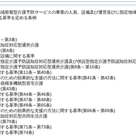
地域密着型介護予防サービスの事業の人員、設備及び運営並びに指定地
る基準を定める条例
条～第3条)
認知症対応型通所介護
針
(第4条)
び設備に関する基準
型指定介護予防認知症対応型通所介護及び併設型指定介護予防認知症対
型指定介護予防認知症対応型通所介護
(第8条～第10条)
関する基準
(第11条～第40条)
防のための効果的な支援の方法に関する基準
(第41条・第42条)
小規模多機能型居宅介護
針
(第43条)
関する基準
(第44条～第46条)
関する基準
(第47条・第48条)
関する基準
(第49条～第65条)
防のための効果的な支援の方法に関する基準
(第66条～第69条)
認知症対応型共同生活介護
針
(第70条)
関する基準
(第71条～第73条)
関する基準
(第74条)