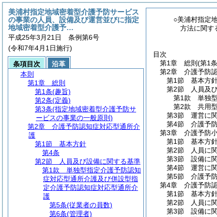
美浦村指定地域密着型介護予防サービス
の事業の人員、設備及び運営並びに指定
○美浦村指定
地域密着型介護予…
方法に関す
平成25年3月21日 条例第6号
(令和7年4月1日施行)
目次
第1章
総則
(第1
条項目次
沿革
第2章
介護予防
本則
第1節
基本方
第1章
総則
第2節
人員及
第1条
(趣旨)
第1款
単独
第2条
(定義)
第2款
共用
第3条
(指定地域密着型介護予防サ
第3節
運営に
ービスの事業の一般原則)
第4節
介護予
第2章
介護予防認知症対応型通所介
第3章
介護予防
護
第1節
基本方
第1節
基本方針
第2節
人員に
第4条
第3節
設備に
第2節
人員及び設備に関する基準
第4節
運営に
第1款
単独型指定介護予防認知
第5節
介護予
症対応型通所介護及び併設型指
第4章
介護予防
定介護予防認知症対応型通所介
第1節
基本方
護
第2節
人員に
第5条
(従業者の員数)
第3節
設備に
第6条
(管理者)