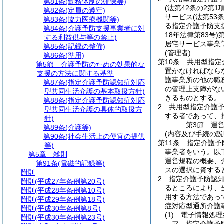
第81条
(勤務体制の確保等)
(法第42条の2第
第82条
(定員の遵守)
サービス
(法第5
第83条
(協力医療機関等)
る指定介護予防支
第84条
(介護予防支援事業者に対
18年法律第83号)
する利益供与等の禁止)
居宅サービス事業
第85条
(記録の整備)
(管理者)
第86条
(準用)
第10条
共用型指定
第5節
介護予防のための効果的な
置かなければなら
支援の方法に関する基準
護事業所の他の職
第87条
(指定介護予防認知症対応
の管理上支障がな
型共同生活介護の基本取扱方針)
きるものとする。
第88条
(指定介護予防認知症対応
2
共用型指定介護
型共同生活介護の具体的取扱方
する者であって、
針)
第3節
運
第89条
(介護等)
(内容及び手続の説
第90条
(社会生活上の便宜の提供
第11条
指定介護予
等)
事業者をいう。以
第5章
雑則
運営規程の概要、
第91条
(電磁的記録等)
スの選択に資する
附則
2
指定介護予防認
附則
(平成27年条例第20号)
るところにより、
附則
(平成28年条例第10号)
用する方法であっ
附則
(平成29年条例第18号)
症対応型通所介護
附則
(平成30年条例第8号)
(1)
電子情報処理
附則
(平成30年条例第23号)