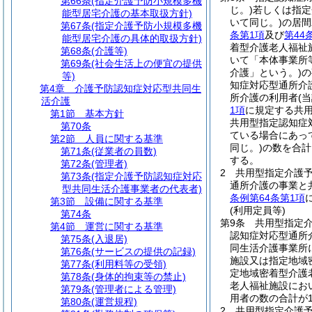
第66条
(指定介護予防小規模多機
じ。)
若しくは指定
能型居宅介護の基本取扱方針)
いて同じ。)
の居間
第67条
(指定介護予防小規模多機
条第1項
及び
第44
能型居宅介護の具体的取扱方針)
着型介護老人福祉
第68条
(介護等)
いて「本体事業所
第69条
(社会生活上の便宜の提供
介護」という。)
の
等)
知症対応型通所介
第4章
介護予防認知症対応型共同生
所介護の利用者
(
活介護
1項
に規定する共
第1節
基本方針
共用型指定認知症
第70条
ている場合にあっ
第2節
人員に関する基準
同じ。)
の数を合計
第71条
(従業者の員数)
する。
第72条
(管理者)
2
共用型指定介護
第73条
(指定介護予防認知症対応
通所介護の事業と
型共同生活介護事業者の代表者)
条例第64条第1項
第3節
設備に関する基準
(利用定員等)
第74条
第9条
共用型指定
第4節
運営に関する基準
認知症対応型通所
第75条
(入退居)
同生活介護事業所
第76条
(サービスの提供の記録)
施設又は指定地域
第77条
(利用料等の受領)
定地域密着型介護
第78条
(身体的拘束等の禁止)
老人福祉施設にお
第79条
(管理者による管理)
用者の数の合計が
第80条
(運営規程)
2
共用型指定介護