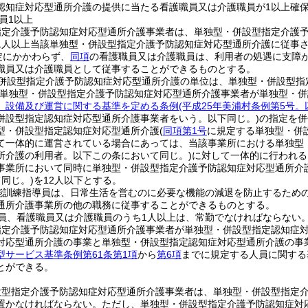
認知症対応型通所介護の提供に当たる看護職員又は介護職員が1以上確
員1以上
指定介護予防認知症対応型通所介護事業者は、単独型・併設型指定介護
1人以上当該単独型・併設型指定介護予防認知症対応型通所介護に従事
定にかかわらず、
同項
の看護職員又は介護職員は、利用者の処遇に支障
職員又は介護職員として従事することができるものとする。
併設型指定介護予防認知症対応型通所介護の単位は、単独型・併設型指
該単独型・併設型指定介護予防認知症対応型通所介護事業者が単独型・
、設備及び運営に関する基準を定める条例
(平成25年美浦村条例第5号
併設型指定認知症対応型通所介護事業者をいう。以下同じ。)
の指定を併
型・併設型指定認知症対応型通所介護
(
同項第1号
に規定する単独型・併
て一体的に運営されている場合にあっては、当該事業所における単独型
所介護の利用者。以下この条において同じ。)
に対して一体的に行われる
事業所において同時に単独型・併設型指定介護予防認知症対応型通所介
同じ。)
を12人以下とする。
能訓練指導員は、日常生活を営むのに必要な機能の減退を防止するため
通所介護事業所の他の職務に従事することができるものとする。
員、看護職員又は介護職員のうち1人以上は、常勤でなければならない
指定介護予防認知症対応型通所介護事業者が単独型・併設型指定認知症
対応型通所介護の事業と単独型・併設型指定認知症対応型通所介護の事
型サービス基準条例第61条第1項
から
第6項
までに規定する人員に関する
とができる。
設型指定介護予防認知症対応型通所介護事業者は、単独型・併設型指定
置かなければならない。
ただし、単独型・併設型指定介護予防認知症対