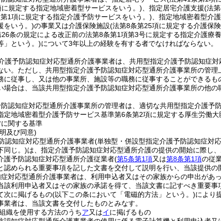
1項に規定する指定地域密着型サービスをいう。)
、指定居宅介護支援
(法
3条第1項に規定する指定介護予防サービスをいう。)
、指定地域密着型介護
援をいう。)
の事業又は介護保険施設
(法第8条第25項に規定する介護保
第26条の規定による改正前の法第8条第1項第3号に規定する指定介護療
等」という。)
について3年以上の経験を有する者でなければならない。
介護予防認知症対応型通所介護事業者は、共用型指定介護予防認知症対
ない。
ただし、共用型指定介護予防認知症対応型通所介護事業所の管理
務に従事し、又は他の事業所、施設等の職務に従事することができるも
い場合は、当該共用型指定介護予防認知症対応型通所介護事業所の他の
予防認知症対応型通所介護事業所の管理者は、適切な共用型指定介護予
指定地域密着型介護予防サービス基準第6条第2項に規定する厚生労働
営に関する基準
明及び同意)
防認知症対応型通所介護事業者
(単独型・併設型指定介護予防認知症対
下同じ。)
は、指定介護予防認知症対応型通所介護の提供の開始に際し、
介護予防認知症対応型通所介護従業者
(
第5条第1項
又は
第8条第1項
の従
と認められる重要事項を記した文書を交付して説明を行い、当該提供の
知症対応型通所介護事業者は、利用申込者又はその家族からの申出があ
当該利用申込者又はその家族の承諾を得て、当該文書に記すべき重要事
て次に掲げるもの
(以下この条において「電磁的方法」という。)
により
事業者は、当該文書を交付したものとみなす。
組織を使用する方法のうち
ア
又は
イ
に掲げるもの