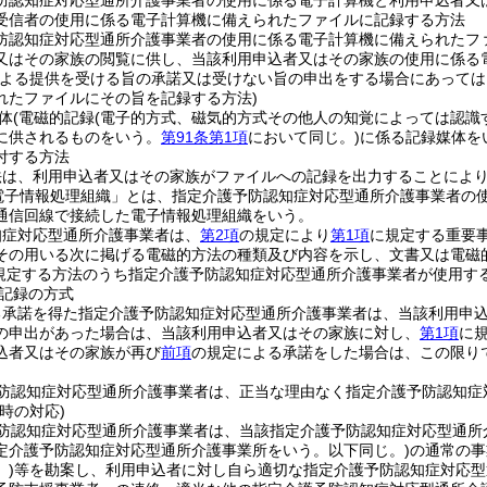
防認知症対応型通所介護事業者の使用に係る電子計算機と利用申込者又
受信者の使用に係る電子計算機に備えられたファイルに記録する方法
防認知症対応型通所介護事業者の使用に係る電子計算機に備えられたフ
又はその家族の閲覧に供し、当該利用申込者又はその家族の使用に係る
による提供を受ける旨の承諾又は受けない旨の申出をする場合にあって
れたファイルにその旨を記録する方法)
体
(電磁的記録
(電子的方式、磁気的方式その他人の知覚によっては認識
に供されるものをいう。
第91条第1項
において同じ。)
に係る記録媒体を
付する方法
法は、利用申込者又はその家族がファイルへの記録を出力することによ
電子情報処理組織」とは、指定介護予防認知症対応型通所介護事業者の
通信回線で接続した電子情報処理組織をいう。
知症対応型通所介護事業者は、
第2項
の規定により
第1項
に規定する重要
その用いる次に掲げる電磁的方法の種類及び内容を示し、文書又は電磁
規定する方法のうち指定介護予防認知症対応型通所介護事業者が使用す
記録の方式
る承諾を得た指定介護予防認知症対応型通所介護事業者は、当該利用申
の申出があった場合は、当該利用申込者又はその家族に対し、
第1項
に
込者又はその家族が再び
前項
の規定による承諾をした場合は、この限り
防認知症対応型通所介護事業者は、正当な理由なく指定介護予防認知症
時の対応)
防認知症対応型通所介護事業者は、当該指定介護予防認知症対応型通所
定介護予防認知症対応型通所介護事業所をいう。以下同じ。)
の通常の事
)
等を勘案し、利用申込者に対し自ら適切な指定介護予防認知症対応型