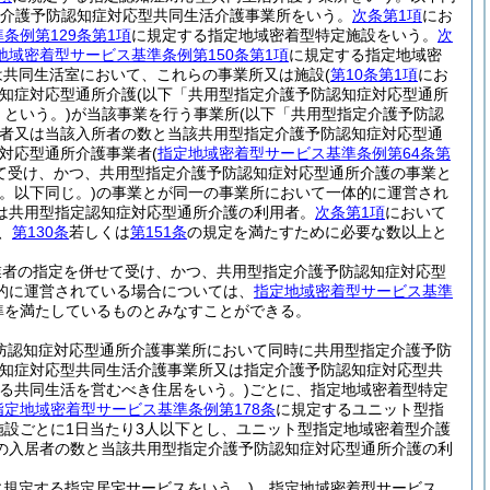
介護予防認知症対応型共同生活介護事業所をいう。
次条第1項
にお
条例第129条第1項
に規定する指定地域密着型特定施設をいう。
次
地域密着型サービス基準条例第150条第1項
に規定する指定地域密
は共同生活室において、これらの事業所又は施設
(
第10条第1項
にお
知症対応型通所介護
(以下「共用型指定介護予防認知症対応型通所
という。)
が当該事業を行う事業所
(以下「共用型指定介護予防認
者又は当該入所者の数と当該共用型指定介護予防認知症対応型通
症対応型通所介護事業者
(
指定地域密着型サービス基準条例第64条第
て受け、かつ、共用型指定介護予防認知症対応型通所介護の事業と
。以下同じ。)
の事業とが同一の事業所において一体的に運営され
は共用型指定認知症対応型通所介護の利用者。
次条第1項
において
、
第130条
若しくは
第151条
の規定を満たすために必要な数以上と
業者の指定を併せて受け、かつ、共用型指定介護予防認知症対応型
的に運営されている場合については、
指定地域密着型サービス基準
準を満たしているものとみなすことができる。
防認知症対応型通所介護事業所において同時に共用型指定介護予防
知症対応型共同生活介護事業所又は指定介護予防認知症対応型共
定する共同生活を営むべき住居をいう。)
ごとに、指定地域密着型特定
指定地域密着型サービス基準条例第178条
に規定するユニット型指
施設ごとに1日当たり3人以下とし、ユニット型指定地域密着型介護
の入居者の数と当該共用型指定介護予防認知症対応型通所介護の利
項に規定する指定居宅サービスをいう。)
、指定地域密着型サービス