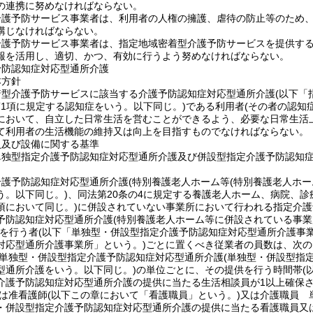
の連携に努めなければならない。
介護予防サービス事業者は、利用者の人権の擁護、虐待の防止等のため
講じなければならない。
護予防サービス事業者は、指定地域密着型介護予防サービスを提供するに
報を活用し、適切、かつ、有効に行うよう努めなければならない。
予防認知症対応型通所介護
本方針
着型介護予防サービスに該当する介護予防認知症対応型通所介護
(以下「
第1項に規定する認知症をいう。以下同じ。)
である利用者
(その者の認知
において、自立した日常生活を営むことができるよう、必要な日常生活
て利用者の生活機能の維持又は向上を目指すものでなければならない。
員及び設備に関する基準
単独型指定介護予防認知症対応型通所介護及び併設型指定介護予防認知
介護予防認知症対応型通所介護
(特別養護老人ホーム等
(特別養護老人ホー
う。以下同じ。)
、同法第20条の4に規定する養護老人ホーム、病院、
項において同じ。)
に併設されていない事業所において行われる指定介護
予防認知症対応型通所介護
(特別養護老人ホーム等に併設されている事
を行う者
(以下「単独型・併設型指定介護予防認知症対応型通所介護事業
対応型通所介護事業所」という。)
ごとに置くべき従業者の員数は、次の
単独型・併設型指定介護予防認知症対応型通所介護
(単独型・併設型指
型通所介護をいう。以下同じ。)
の単位ごとに、その提供を行う時間帯
(
介護予防認知症対応型通所介護の提供に当たる生活相談員が1以上確保
は准看護師
(以下この章において「看護職員」という。)
又は介護職員 
・併設型指定介護予防認知症対応型通所介護の提供に当たる看護職員又