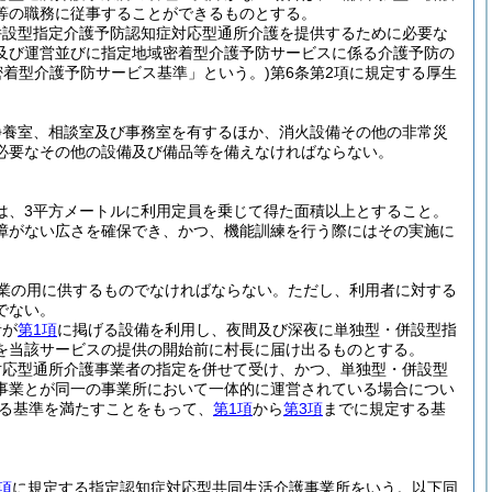
等の職務に従事することができるものとする。
併設型指定介護予防認知症対応型通所介護を提供するために必要な
及び運営並びに指定地域密着型介護予防サービスに係る介護予防の
密着型介護予防サービス基準」という。)
第6条第2項に規定する厚生
静養室、相談室及び事務室を有するほか、消火設備その他の非常災
必要なその他の設備及び備品等を備えなければならない。
は、3平方メートルに利用定員を乗じて得た面積以上とすること。
障がない広さを確保でき、かつ、機能訓練を行う際にはその実施に
業の用に供するものでなければならない。
ただし、利用者に対する
でない。
者が
第1項
に掲げる設備を利用し、夜間及び深夜に単独型・併設型指
を当該サービスの提供の開始前に村長に届け出るものとする。
対応型通所介護事業者の指定を併せて受け、かつ、単独型・併設型
事業とが同一の事業所において一体的に運営されている場合につい
る基準を満たすことをもって、
第1項
から
第3項
までに規定する基
項
に規定する指定認知症対応型共同生活介護事業所をいう。以下同