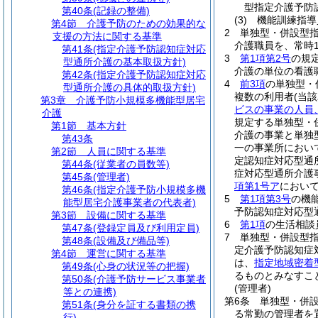
型指定介護予防
第40条
(記録の整備)
(3)
機能訓練指導
第4節
介護予防のための効果的な
2
単独型・併設型
支援の方法に関する基準
介護職員を、常時
第41条
(指定介護予防認知症対応
3
第1項第2号
の規
型通所介護の基本取扱方針)
介護の単位の看護
第42条
(指定介護予防認知症対応
4
前3項
の単独型・
型通所介護の具体的取扱方針)
複数の利用者
(当
第3章
介護予防小規模多機能型居宅
ビスの事業の人員
介護
規定する単独型・
第1節
基本方針
介護の事業と単独
第43条
一の事業所におい
第2節
人員に関する基準
定認知症対応型通
第44条
(従業者の員数等)
症対応型通所介護
第45条
(管理者)
項第1号ア
において
第46条
(指定介護予防小規模多機
5
第1項第3号
の機
能型居宅介護事業者の代表者)
予防認知症対応型
第3節
設備に関する基準
6
第1項
の生活相談
第47条
(登録定員及び利用定員)
7
単独型・併設型
第48条
(設備及び備品等)
定介護予防認知症
第4節
運営に関する基準
は、
指定地域密着
第49条
(心身の状況等の把握)
るものとみなすこ
第50条
(介護予防サービス事業者
(管理者)
等との連携)
第6条
単独型・併
第51条
(身分を証する書類の携
る常勤の管理者を
行)