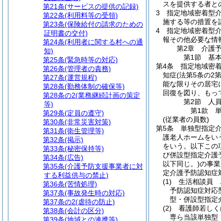
スを提供する者と
第21条
(サービスの提供の記録)
3
指定地域密着型
第22条
(利用料等の受領)
施する等の措置を
第23条
(保険給付の請求のための
4
指定地域密着型介
証明書の交付)
報その他必要な情
第24条
(利用者に関する村への通
第2章
介護
知)
第1節
基
第25条
(緊急時等の対応)
第4条
指定地域密
第26条
(管理者の責務)
知症
(法第5条の2
第27条
(運営規程)
能な限りその居宅
第28条
(勤務体制の確保等)
回復を図り、もっ
第28条の2
(業務継続計画の策定
第2節
人
等)
第1款
第29条
(定員の遵守)
(従業者の員数)
第30条
(非常災害対策)
第5条
単独型指定
第31条
(衛生管理等)
護老人ホームをい
第32条
(掲示)
をいう。以下この
第33条
(秘密保持等)
び併設型指定介護
第34条
(広告)
以下同じ。)
の事業
第35条
(介護予防支援事業者に対
定介護予防認知症
する利益供与の禁止)
(1)
生活相談員 
第36条
(苦情処理)
予防認知症対応
第37条
(事故発生時の対応)
型・併設型指定
第37条の2
(虐待の防止)
(2)
看護師若しく
第38条
(会計の区分)
専ら当該単独型
第39条
(地域との連携等)