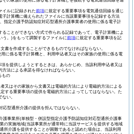
はその家族の使用に係る電子計算機とを接続する電気通信回線を通
ァイルに記録された
前項
に規定する重要事項を電気通信回線を通じ
電子計算機に備えられたファイルに当該重要事項を記録する方法
は、指定介護予防認知症対応型通所介護事業者の使用に係る電子計
することができない方式で作られる記録であって、電子計算機によ
いう。)
をもって調製するファイルに
前項
に規定する重要事項を記
り文書を作成することができるものでなければならない。
使用に係る電子計算機と、利用申込者又はその家族の使用に係る電
事項を提供しようとするときは、あらかじめ、当該利用申込者又は
的方法による承諾を得なければならない。
るもの
込者又はその家族から文書又は電磁的方法により電磁的方法による
規定する重要事項の提供を電磁的方法によってしてはならない。
た
でない。
対応型通所介護の提供を拒んではならない。
介護事業所
(単独型・併設型指定介護予防認知症対応型通所介護事
業の実施地域
(当該事業所が通常時に当該サービスを提供する地域
通所介護を提供することが困難であると認めた場合は、当該利用