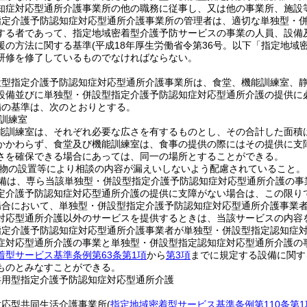
知症対応型通所介護事業所の他の職務に従事し、又は他の事業所、施設
指定介護予防認知症対応型通所介護事業所の管理者は、適切な単独型・
する者であって、指定地域密着型介護予防サービスの事業の人員、設備
援の方法に関する基準
(平成18年厚生労働省令第36号。以下「指定地域
研修を修了しているものでなければならない。
設型指定介護予防認知症対応型通所介護事業所は、食堂、機能訓練室、
設備並びに単独型・併設型指定介護予防認知症対応型通所介護の提供に
備の基準は、次のとおりとする。
訓練室
能訓練室は、それぞれ必要な広さを有するものとし、その合計した面積
かかわらず、食堂及び機能訓練室は、食事の提供の際にはその提供に支
さを確保できる場合にあっては、同一の場所とすることができる。
物の設置等により相談の内容が漏えいしないよう配慮されていること。
備は、専ら当該単独型・併設型指定介護予防認知症対応型通所介護の事
定介護予防認知症対応型通所介護の提供に支障がない場合は、この限り
場合において、単独型・併設型指定介護予防認知症対応型通所介護事業
対応型通所介護以外のサービスを提供するときは、当該サービスの内容
指定介護予防認知症対応型通所介護事業者が単独型・併設型指定認知症
症対応型通所介護の事業と単独型・併設型指定認知症対応型通所介護の
着型サービス基準条例第63条第1項
から
第3項
までに規定する設備に関す
ものとみなすことができる。
共用型指定介護予防認知症対応型通所介護
対応型共同生活介護事業所
(
指定地域密着型サービス基準条例第110条第1