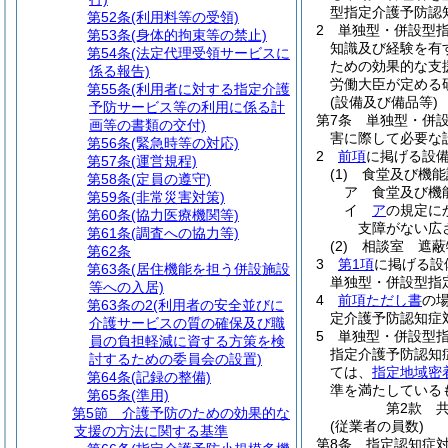
型指定介護予防認
第52条
(利用料等の受領)
2
単独型・併設型
第53条
(身体的拘束等の禁止)
知識及び経験を有
第54条
(法定代理受領サービスに
ための効果的な支
係る報告)
労働大臣が定める
第55条
(利用者に対する指定介護
(設備及び備品等)
予防サービス等の利用に係る計
第7条
単独型・併
画等の書類の交付)
害に際して必要な
第56条
(緊急時等の対応)
2
前項
に掲げる設
第57条
(運営規程)
(1)
食堂及び機能
第58条
(定員の遵守)
ア
食堂及び機
第59条
(非常災害対策)
イ
ア
の規定に
第60条
(協力医療機関等)
支障がない広
第61条
(調査への協力等)
(2)
相談室 遮蔽
第62条
3
第1項
に掲げる設
第63条
(居住機能を担う併設施設
単独型・併設型指
等への入居)
4
前項ただし書
の
第63条の2
(利用者の安全並びに
定介護予防認知症
介護サービスの質の確保及び職
5
単独型・併設型
員の負担軽減に資する方策を検
指定介護予防認知
討するための委員会の設置)
ては、
指定地域密
第64条
(記録の整備)
準を満たしている
第65条
(準用)
第2款
第5節
介護予防のための効果的な
(従業者の員数)
支援の方法に関する基準
第8条
指定認知症