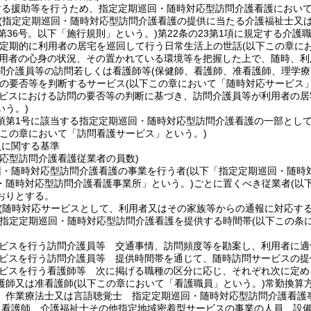
する援助等を行うため、指定定期巡回・随時対応型訪問介護看護におい
(指定定期巡回・随時対応型訪問介護看護の提供に当たる介護福祉士又は
第36号。以下「施行規則」という。)
第22条の23第1項に規定する介護
定期的に利用者の居宅を巡回して行う日常生活上の世話
(以下この章に
用者の心身の状況、その置かれている環境等を把握した上で、随時、利
問介護員等の訪問若しくは看護師等
(保健師、看護師、准看護師、理学
の要否等を判断するサービス
(以下この章において「随時対応サービス」
ビスにおける訪問の要否等の判断に基づき、訪問介護員等が利用者の居
いう。)
5項第1号に該当する指定定期巡回・随時対応型訪問介護看護の一部とし
下この章において「訪問看護サービス」という。)
員に関する基準
対応型訪問介護看護従業者の員数)
回・随時対応型訪問介護看護の事業を行う者
(以下「指定定期巡回・随時
・随時対応型訪問介護看護事業所」という。)
ごとに置くべき従業者
(以
おりとする。
(随時対応サービスとして、利用者又はその家族等からの通報に対応す
定定期巡回・随時対応型訪問介護看護を提供する時間帯
(以下この条
ビスを行う訪問介護員等 交通事情、訪問頻度等を勘案し、利用者に適
ビスを行う訪問介護員等 提供時間帯を通じて、随時訪問サービスの提
ビスを行う看護師等 次に掲げる職種の区分に応じ、それぞれ次に定め
護師又は准看護師
(以下この章において「看護職員」という。)
常勤換算方
、作業療法士又は言語聴覚士 指定定期巡回・随時対応型訪問介護看護
、看護師、介護福祉士その他指定地域密着型サービスの事業の人員、設