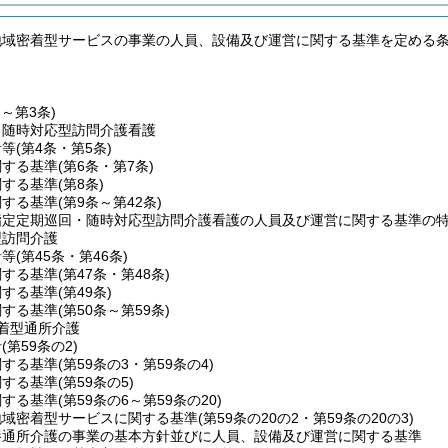
地域密着型サービスの事業の人員、設備及び運営に関する基準を定める
条～第3条)
・随時対応型訪問介護看護
針等
(第4条・第5条)
関する基準
(第6条・第7条)
関する基準
(第8条)
関する基準
(第9条～第42条)
指定定期巡回・随時対応型訪問介護看護の人員及び運営に関する基準の
型訪問介護
針等
(第45条・第46条)
関する基準
(第47条・第48条)
関する基準
(第49条)
関する基準
(第50条～第59条)
着型通所介護
針
(第59条の2)
関する基準
(第59条の3・第59条の4)
関する基準
(第59条の5)
関する基準
(第59条の6～第59条の20)
地域密着型サービスに関する基準
(第59条の20の2・第59条の20の3)
養通所介護の事業の基本方針並びに人員、設備及び運営に関する基準