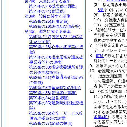
第2款
人員に関する基準
(8)
指定看護小規
第59条の23
(従業者の員数)
8章
までにおいて
第59条の24
(管理者)
(9)
指定介護老人
第3款
設備に関する基準
(10)
介護老人保
第59条の25
(利用定員)
(11)
介護医療院
第59条の26
(設備及び備品等)
6
随時訪問サービ
第4款
運営に関する基準
当該指定定期巡回
第59条の27
(内容及び手続の説
職務に従事するこ
明及び同意)
7
当該指定定期巡
第59条の28
(心身の状況等の把
ず、オペレーター
握)
8
前項
の規定によ
第59条の29
(指定居宅介護支援
時訪問サービスの
事業者等との連携)
9
看護職員のうち1
第59条の30
(指定療養通所介護
10
看護職員のうち
の具体的取扱方針)
11
指定定期巡回・
第59条の31
(療養通所介護計画
って看護師、介護
の作成)
者
(以下この章に
第59条の32
(緊急時等の対応)
12
指定定期巡回・
第59条の33
(管理者の責務)
じ。)
の指定を併せ
第59条の34
(運営規程)
いう。以下同じ。)
第59条の35
(緊急時対応医療機
基準等を定める条
関)
たすとき
(同条第
第59条の36
(安全・サービス提
条第4項
に規定す
供管理委員会の設置)
する基準を満たし
第59条の37
(記録の整備)