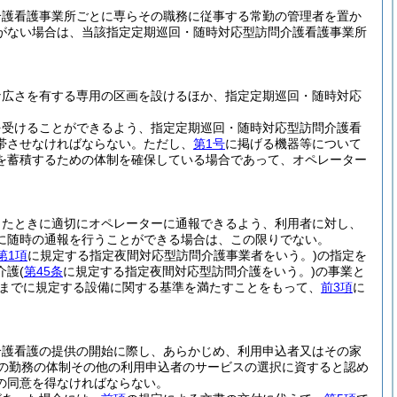
介護看護事業所ごとに専らその職務に従事する常勤の管理者を置か
がない場合は、当該指定定期巡回・随時対応型訪問介護看護事業所
。
な広さを有する専用の区画を設けるほか、指定定期巡回・随時対応
を受けることができるよう、指定定期巡回・随時対応型訪問介護看
帯させなければならない。
ただし、
第1号
に掲げる機器等について
を蓄積するための体制を確保している場合であって、オペレーター
ったときに適切にオペレーターに通報できるよう、利用者に対し、
に随時の通報を行うことができる場合は、この限りでない。
第1項
に規定する指定夜間対応型訪問介護事業者をいう。)
の指定を
介護
(
第45条
に規定する指定夜間対応型訪問介護をいう。)
の事業と
までに規定する設備に関する基準を満たすことをもって、
前3項
に
介護看護の提供の開始に際し、あらかじめ、利用申込者又はその家
の勤務の体制その他の利用申込者のサービスの選択に資すると認め
の同意を得なければならない。