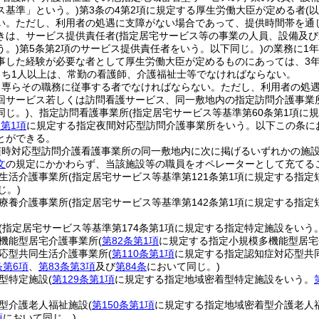
ス基準」という。)
第3条の4第2項に規定する厚生労働大臣が定める者
(
い。
ただし、利用者の処遇に支障がない場合であって、提供時間帯を通
きは、サービス提供責任者
(指定居宅サービス等の事業の人員、設備及
う。)
第5条第2項のサービス提供責任者をいう。以下同じ。)
の業務に1
事した経験が必要な者として厚生労働大臣が定めるものにあっては、3年
うち1人以上は、常勤の看護師、介護福祉士等でなければならない。
、専らその職務に従事する者でなければならない。
ただし、利用者の処
回サービス若しくは訪問看護サービス、同一敷地内の指定訪問介護事業
同じ。)
、指定訪問看護事業所
(指定居宅サービス等基準第60条第1項に
条第1項
に規定する指定夜間対応型訪問介護事業所をいう。以下この条に
とができる。
随時対応型訪問介護看護事業所の同一敷地内に次に掲げるいずれかの施
文
の規定にかかわらず、当該施設等の職員をオペレーターとして充てる
生活介護事業所
(指定居宅サービス等基準第121条第1項に規定する指
じ。)
療養介護事業所
(指定居宅サービス等基準第142条第1項に規定する指
(指定居宅サービス等基準第174条第1項に規定する指定特定施設をいう
機能型居宅介護事業所
(
第82条第1項
に規定する指定小規模多機能型居宅
応型共同生活介護事業所
(
第110条第1項
に規定する指定認知症対応型共
条第6項
、
第83条第3項
及び
第84条
において同じ。)
型特定施設
(
第129条第1項
に規定する指定地域密着型特定施設をいう。
型介護老人福祉施設
(
第150条第1項
に規定する指定地域密着型介護老人
項
において同じ。)