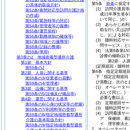
第5条
前条
に規定
の具体的取扱方針)
(1)
訪問介護員等
第52条
(夜間対応型訪問介護計画
成11年厚生省令
の作成)
いて同じ。)
が、
第53条
(緊急時等の対応)
(2)
あらかじめ利
第54条
(管理者等の責務)
助を行い又は訪
第55条
(運営規程)
じ。)
による対応
第56条
(勤務体制の確保等)
(3)
随時対応サー
第57条
(地域との連携等)
問サービス」と
第58条
(記録の整備)
(4)
法第8条第1
第59条
(準用)
診療の補助
(以
第3章の2
地域密着型通所介護
第2節
人
第1節
基本方針
(定期巡回・随時
第59条の2
第6条
指定定期巡
第2節
人員に関する基準
下「指定定期巡回
第59条の3
(従業者の員数)
び員数は、次のと
第59条の4
(管理者)
(1)
オペレーター
第3節
設備に関する基準
おいて同じ。)
指
第59条の5
(設備及び備品等)
必要な数以上
第4節
運営に関する基準
(2)
定期巡回サー
第59条の6
(心身の状況等の把握)
(3)
随時訪問サー
第59条の7
(利用料等の受領)
(4)
訪問看護サー
第59条の8
(指定地域密着型通所
ア
保健師、看
介護の基本取扱方針)
イ
理学療法士
第59条の9
(指定地域密着型通所
2
オペレーターは