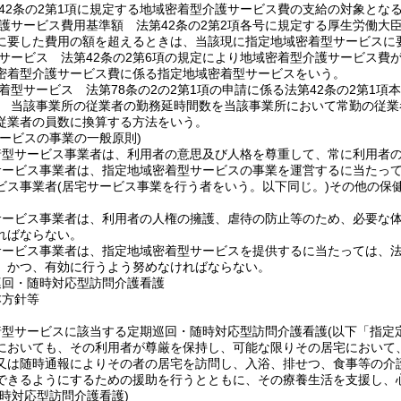
42条の2第1項に規定する地域密着型介護サービス費の支給の対象とな
護サービス費用基準額 法第42条の2第2項各号に規定する厚生労働大
に要した費用の額を超えるときは、当該現に指定地域密着型サービスに
サービス 法第42条の2第6項の規定により地域密着型介護サービス費
密着型介護サービス費に係る指定地域密着型サービスをいう。
着型サービス 法第78条の2の2第1項の申請に係る法第42条の2第1
 当該事業所の従業者の勤務延時間数を当該事業所において常勤の従業
従業者の員数に換算する方法をいう。
サービスの事業の一般原則)
着型サービス事業者は、利用者の意思及び人格を尊重して、常に利用者
サービス事業者は、指定地域密着型サービスの事業を運営するに当たっ
ビス事業者
(居宅サービス事業を行う者をいう。以下同じ。)
その他の保
サービス事業者は、利用者の人権の擁護、虐待の防止等のため、必要な
ればならない。
ービス事業者は、指定地域密着型サービスを提供するに当たっては、法第
、かつ、有効に行うよう努めなければならない。
巡回・随時対応型訪問介護看護
本方針等
着型サービスに該当する定期巡回・随時対応型訪問介護看護
(以下「指定
においても、その利用者が尊厳を保持し、可能な限りその居宅において
又は随時通報によりその者の居宅を訪問し、入浴、排せつ、食事等の介
できるようにするための援助を行うとともに、その療養生活を支援し、
時対応型訪問介護看護)