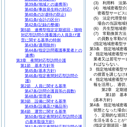
(3)
利用料 法第
第39条
(地域との連携等)
(4)
地域密着型介
第40条
(事故発生時の対応)
密着型サービス
第40条の2
(虐待の防止)
(5)
法定代理受領
第41条
(会計の区分)
場合の当該地域
第42条
(記録の整備)
(6)
共生型地域密
第5節
連携型指定定期巡回・随時
(7)
常勤換算方法
対応型訪問介護看護の人員及び運
の員数を常勤の
営に関する基準の特例
(指定地域密着型
第43条
(適用除外)
第3条
指定地域密
第44条
(指定訪問看護事業者との
2
指定地域密着型
連携)
業者又は居宅サー
第3章
夜間対応型訪問介護
ればならない。
第1節
基本方針等
3
指定地域密着型
第45条
(基本方針)
の措置を講じなけ
第46条
(指定夜間対応型訪問介
4
指定地域密着型サ
護)
報を活用し、適切
第2節
人員に関する基準
第2章
定期
第47条
(訪問介護員等の員数)
第1節
基
第48条
(管理者)
(基本方針)
第3節
設備に関する基準
第4条
指定地域密
第49条
(設備及び備品等)
状態となった場合
第4節
運営に関する基準
う、定期的な巡回
第50条
(指定夜間対応型訪問介護
生活を送ることが
の基本取扱方針)
(指定定期巡回・随
第51条
(指定夜間対応型訪問介護