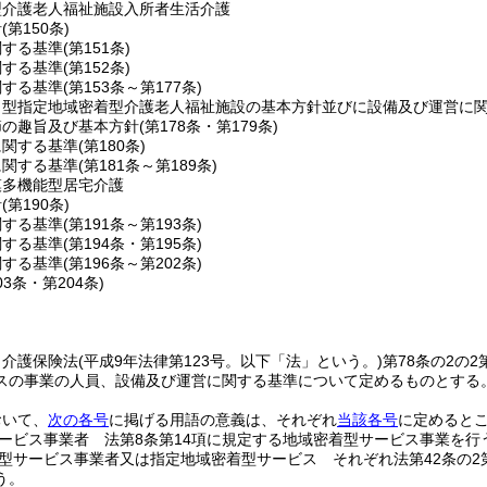
型介護老人福祉施設入所者生活介護
針
(第150条)
関する基準
(第151条)
関する基準
(第152条)
関する基準
(第153条～第177条)
ト型指定地域密着型介護老人福祉施設の基本方針並びに設備及び運営に
節の趣旨及び基本方針
(第178条・第179条)
に関する基準
(第180条)
に関する基準
(第181条～第189条)
模多機能型居宅介護
針
(第190条)
関する基準
(第191条～第193条)
関する基準
(第194条・第195条)
関する基準
(第196条～第202条)
03条・第204条)
、介護保険法
(平成9年法律第123号。以下「法」という。)
第78条の2の
スの事業の人員、設備及び運営に関する基準について定めるものとする
おいて、
次の各号
に掲げる用語の意義は、それぞれ
当該各号
に定めると
ービス事業者 法第8条第14項に規定する地域密着型サービス事業を行
型サービス事業者又は指定地域密着型サービス それぞれ法第42条の2
う。