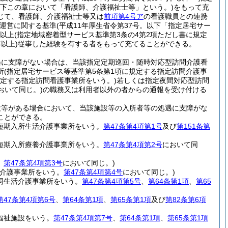
以下この章において「看護師、介護福祉士等」という。)
をもって充
じて、看護師、介護福祉士等又は
前項第4号ア
の看護職員との連携
び運営に関する基準
(平成11年厚生省令第37号。以下「指定居宅サー
年以上
(指定地域密着型サービス基準第3条の4第2項ただし書に規定
以上)
従事した経験を有する者をもって充てることができる。
遇に支障がない場合は、当該指定定期巡回・随時対応型訪問介護看
所
(指定居宅サービス等基準第5条第1項に規定する指定訪問介護事
規定する指定訪問看護事業所をいう。)
若しくは指定夜間対応型訪問
おいて同じ。)
の職務又は利用者以外の者からの通報を受け付ける
設等がある場合において、当該施設等の入所者等の処遇に支障がな
ことができる。
定短期入所生活介護事業所をいう。
第47条第4項第1号
及び
第151条第
定短期入所療養介護事業所をいう。
第47条第4項第2号
において同
。
第47条第4項第3号
において同じ。)
介護事業所をいう。
第47条第4項第4号
において同じ。)
同生活介護事業所をいう。
第47条第4項第5号
、
第64条第1項
、
第65
第47条第4項第6号
、
第64条第1項
、
第65条第1項
及び
第82条第6項
福祉施設をいう。
第47条第4項第7号
、
第64条第1項
、
第65条第1項