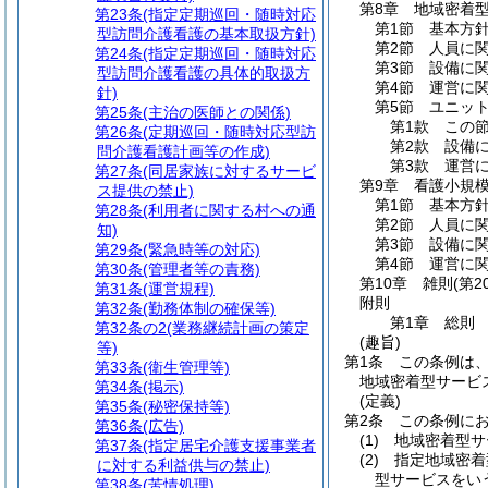
第8章
地域密着
第23条
(指定定期巡回・随時対応
第1節
基本方
型訪問介護看護の基本取扱方針)
第2節
人員に
第24条
(指定定期巡回・随時対応
第3節
設備に
型訪問介護看護の具体的取扱方
第4節
運営に
針)
第5節
ユニッ
第25条
(主治の医師との関係)
第1款
この
第26条
(定期巡回・随時対応型訪
第2款
設備
問介護看護計画等の作成)
第3款
運営
第27条
(同居家族に対するサービ
第9章
看護小規
ス提供の禁止)
第1節
基本方
第28条
(利用者に関する村への通
第2節
人員に
知)
第3節
設備に
第29条
(緊急時等の対応)
第4節
運営に
第30条
(管理者等の責務)
第10章
雑則
(第2
第31条
(運営規程)
附則
第32条
(勤務体制の確保等)
第1章
総則
第32条の2
(業務継続計画の策定
(趣旨)
等)
第1条
この条例は
第33条
(衛生管理等)
地域密着型サービ
第34条
(掲示)
(定義)
第35条
(秘密保持等)
第2条
この条例に
第36条
(広告)
(1)
地域密着型サ
第37条
(指定居宅介護支援事業者
(2)
指定地域密着
に対する利益供与の禁止)
型サービスをい
第38条
(苦情処理)