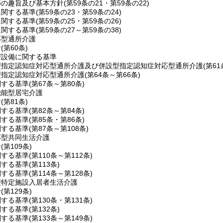
節の趣旨及び基本方針
(第59条の21・第59条の22)
に関する基準
(第59条の23・第59条の24)
に関する基準
(第59条の25・第59条の26)
に関する基準
(第59条の27～第59条の38)
応型通所介護
針
(第60条)
び設備に関する基準
型指定認知症対応型通所介護及び併設型指定認知症対応型通所介護
(第6
型指定認知症対応型通所介護
(第64条～第66条)
関する基準
(第67条～第80条)
機能型居宅介護
針
(第81条)
関する基準
(第82条～第84条)
関する基準
(第85条・第86条)
関する基準
(第87条～第108条)
応型共同生活介護
針
(第109条)
関する基準
(第110条～第112条)
関する基準
(第113条)
関する基準
(第114条～第128条)
型特定施設入居者生活介護
針
(第129条)
関する基準
(第130条・第131条)
関する基準
(第132条)
関する基準
(第133条～第149条)