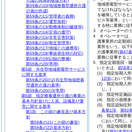
介護の具体的取扱方針)
地域密着型サービ
第59条の10
(地域密着型通所介護
てなければならな
計画の作成)
を確保していると
第59条の11
(管理者の責務)
ビス等基準」とい
第59条の12
(運営規程)
する特に業務に従
第59条の13
(勤務体制の確保等)
3
オペレーターの
第59条の14
(定員の遵守)
4
オペレーターは
第59条の15
(非常災害対策)
護事業所の定期巡
第59条の16
(衛生管理等)
業所をいう。以下
第59条の17
(地域との連携等)
介護事業所
(
第47
第59条の18
(事故発生時の対応)
業務に従事するこ
第59条の19
(記録の整備)
5
指定定期巡回・
第59条の20
(準用)
いときは、
前項本
第5節
共生型地域密着型サービス
(1)
指定短期入所
に関する基準
12項
において同
第59条の20の2
(共生型地域密着
(2)
指定短期入所
型通所介護の基準)
じ。)
第59条の20の3
(準用)
(3)
指定特定施設
第6節
指定療養通所介護の事業の
(4)
指定小規模多
基本方針並びに人員、設備及び運
(5)
指定認知症対
営に関する基準
条第1項
、
第82
第1款
この節の趣旨及び基本方
(6)
指定地域密着
針
において同じ。)
第59条の21
(この節の趣旨)
(7)
指定地域密着
第59条の22
(基本方針)
及び
第82条第6