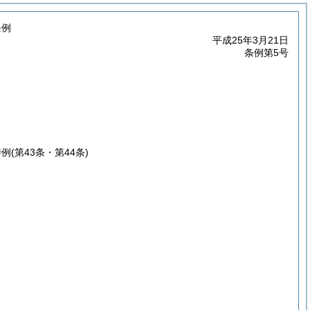
条例
平成25年3月21日
条例第5号
特例
(第43条・第44条)