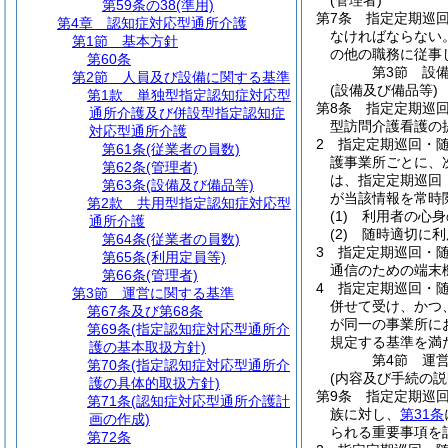
(管理者)
第59条の38
(準用)
第7条
指定定期巡
第4章
認知症対応型通所介護
なければならない
第1節
基本方針
の他の職務に従事
第60条
第3節
設
第2節
人員及び設備に関する基準
(設備及び備品等)
第1款
単独型指定認知症対応型
第8条
指定定期巡
通所介護及び併設型指定認知症
型訪問介護看護の
対応型通所介護
2
指定定期巡回・
第61条
(従業者の員数)
護事業所ごとに、
第62条
(管理者)
は、指定定期巡回
第63条
(設備及び備品等)
が当該情報を常時
第2款
共用型指定認知症対応型
(1)
利用者の心身
通所介護
(2)
随時適切に利
第64条
(従業者の員数)
3
指定定期巡回・
第65条
(利用定員等)
通信のための端末
第66条
(管理者)
4
指定定期巡回・
第3節
運営に関する基準
併せて受け、かつ
第67条及び第68条
が同一の事業所に
第69条
(指定認知症対応型通所介
規定する基準を満
護の基本取扱方針)
第4節
運
第70条
(指定認知症対応型通所介
(内容及び手続の説
護の具体的取扱方針)
第9条
指定定期巡
第71条
(認知症対応型通所介護計
族に対し、
第31条
画の作成)
られる重要事項を
第72条