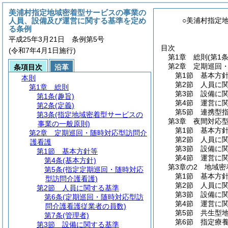
美浦村指定地域密着型サービスの事業の
人員、設備及び運営に関する基準を定め
○美浦村指定
る条例
平成25年3月21日 条例第5号
目次
(令和7年4月1日施行)
第1章
総則
(第1
第2章
定期巡回
条項目次
沿革
第1節
基本方
本則
第2節
人員に
第1章
総則
第3節
設備に
第1条
(趣旨)
第4節
運営に
第2条
(定義)
第5節
連携型
第3条
(指定地域密着型サービスの
第3章
夜間対応
事業の一般原則)
第1節
基本方
第2章
定期巡回・随時対応型訪問介
第2節
人員に
護看護
第3節
設備に
第1節
基本方針等
第4節
運営に
第4条
(基本方針)
第3章の2
地域密
第5条
(指定定期巡回・随時対応
第1節
基本方
型訪問介護看護)
第2節
人員に
第2節
人員に関する基準
第3節
設備に
第6条
(定期巡回・随時対応型訪
第4節
運営に
問介護看護従業者の員数)
第5節
共生型
第7条
(管理者)
第6節
指定療
第3節
設備に関する基準