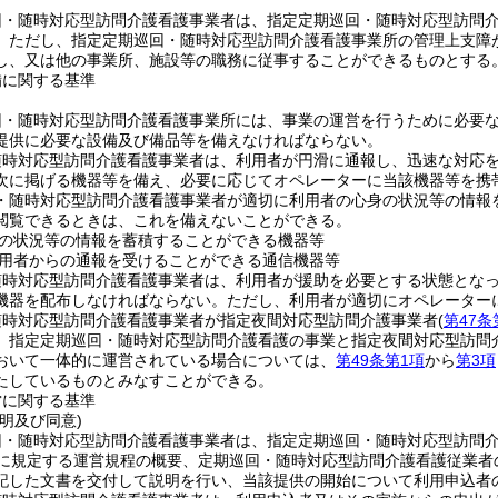
回・随時対応型訪問介護看護事業者は、指定定期巡回・随時対応型訪問
。
ただし、指定定期巡回・随時対応型訪問介護看護事業所の管理上支障
し、又は他の事業所、施設等の職務に従事することができるものとする
備に関する基準
回・随時対応型訪問介護看護事業所には、事業の運営を行うために必要
提供に必要な設備及び備品等を備えなければならない。
随時対応型訪問介護看護事業者は、利用者が円滑に通報し、迅速な対応
次に掲げる機器等を備え、必要に応じてオペレーターに当該機器等を携
・随時対応型訪問介護看護事業者が適切に利用者の心身の状況等の情報
閲覧できるときは、これを備えないことができる。
の状況等の情報を蓄積することができる機器等
用者からの通報を受けることができる通信機器等
随時対応型訪問介護看護事業者は、利用者が援助を必要とする状態とな
機器を配布しなければならない。
ただし、利用者が適切にオペレーター
随時対応型訪問介護看護事業者が指定夜間対応型訪問介護事業者
(
第47条
、指定定期巡回・随時対応型訪問介護看護の事業と指定夜間対応型訪問
おいて一体的に運営されている場合については、
第49条第1項
から
第3項
たしているものとみなすことができる。
営に関する基準
明及び同意)
回・随時対応型訪問介護看護事業者は、指定定期巡回・随時対応型訪問
に規定する運営規程の概要、定期巡回・随時対応型訪問介護看護従業者
記した文書を交付して説明を行い、当該提供の開始について利用申込者