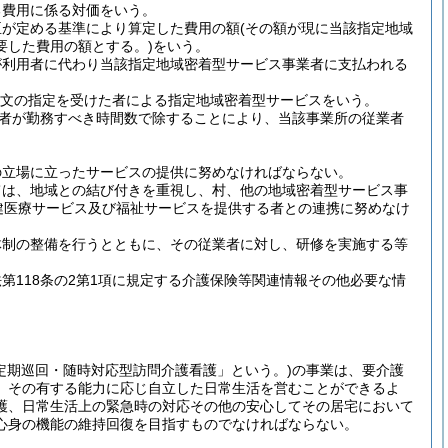
る費用に係る対価をいう。
臣が定める基準により算定した費用の額
(その額が現に当該指定地域
要した費用の額とする。)
をいう。
が利用者に代わり当該指定地域密着型サービス事業者に支払われる
項本文の指定を受けた者による指定地域密着型サービスをいう。
者が勤務すべき時間数で除することにより、当該事業所の従業者
の立場に立ったサービスの提供に努めなければならない。
ては、地域との結び付きを重視し、村、他の地域密着型サービス事
健医療サービス及び福祉サービスを提供する者との連携に努めなけ
体制の整備を行うとともに、その従業者に対し、研修を実施する等
118条の2第1項に規定する介護保険等関連情報その他必要な情
定期巡回・随時対応型訪問介護看護」という。)
の事業は、要介護
、その有する能力に応じ自立した日常生活を営むことができるよ
護、日常生活上の緊急時の対応その他の安心してその居宅において
心身の機能の維持回復を目指すものでなければならない。