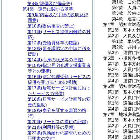
第1款
この
第8条
(設備及び備品等)
第2款
人員
第4節
運営に関する基準
第3款
設備
第9条
(内容及び手続の説明及び
第4款
運営
同意)
第4章
認知症対
第10条
(提供拒否の禁止)
第1節
基本方
第11条
(サービス提供困難時の対
第2節
人員及
応)
第1款
単独
第12条
(受給資格等の確認)
第2款
共用
第13条
(要介護認定の申請に係る
第3節
運営に
援助)
第5章
小規模多
第14条
(心身の状況等の把握)
第1節
基本方
第15条
(指定居宅介護支援事業者
第2節
人員に
等との連携)
第3節
設備に
第16条
(法定代理受領サービスの
第4節
運営に
提供を受けるための援助)
第6章
認知症対
第17条
(居宅サービス計画に沿っ
第1節
基本方
たサービスの提供)
第2節
人員に
第18条
(居宅サービス計画等の変
第3節
設備に
更の援助)
第4節
運営に
第19条
(身分を証する書類の携
第7章
地域密着
行)
第1節
基本方
第20条
(サービスの提供の記録)
第2節
人員に
第21条
(利用料等の受領)
第3節
設備に
第22条
(保険給付の請求のための
第4節
運営に
証明書の交付)