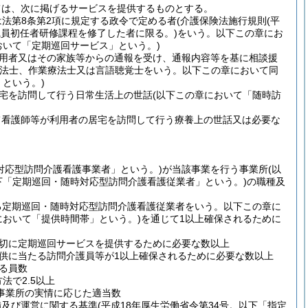
ては、次に掲げるサービスを提供するものとする。
法第8条第2項に規定する政令で定める者
(介護保険法施行規則
(平
職員初任者研修課程を修了した者に限る。)
をいう。以下この章にお
おいて「定期巡回サービス」という。)
用者又はその家族等からの通報を受け、通報内容等を基に相談援
療法士、作業療法士又は言語聴覚士をいう。以下この章において同
という。)
宅を訪問して行う日常生活上の世話
(以下この章において「随時訪
て看護師等が利用者の居宅を訪問して行う療養上の世話又は必要な
対応型訪問介護看護事業者」という。)
が当該事業を行う事業所
(以
下「定期巡回・随時対応型訪問介護看護従業者」という。)
の職種及
る定期巡回・随時対応型訪問介護看護従業者をいう。以下この章に
において「提供時間帯」という。)
を通じて1以上確保されるために
切に定期巡回サービスを提供するために必要な数以上
供に当たる訪問介護員等が1以上確保されるために必要な数以上
る員数
法で2.5以上
事業所の実情に応じた適当数
備及び運営に関する基準
(平成18年厚生労働省令第34号。以下「指定