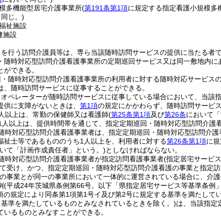
模多機能型居宅介護事業所
(
第191条第1項
に規定する指定看護小規模多
同じ。)
福祉施設
健施設
スを行う訪問介護員等は、専ら当該随時訪問サービスの提供に当たる者
・随時対応型訪問介護看護事業所の定期巡回サービス又は同一敷地内に
とができる。
回・随時対応型訪問介護看護事業所の利用者に対する随時対応サービス
は、随時訪問サービスに従事することができる。
りオペレーターが随時訪問サービスに従事している場合において、当該
提供に支障がないときは、
第1項
の規定にかかわらず、随時訪問サービ
人以上は、常勤の保健師又は看護師
(
第25条第1項
及び
第26条
において「
1人以上は、提供時間帯を通じて、指定定期巡回・随時対応型訪問介護
随時対応型訪問介護看護事業者は、指定定期巡回・随時対応型訪問介護
福祉士等であるもののうち1人以上を、利用者に対する
第26条第1項
に規
おいて「計画作成責任者」という。)
としなければならない。
随時対応型訪問介護看護事業者が指定訪問看護事業者
(指定居宅サービ
て受け、かつ、指定定期巡回・随時対応型訪問介護看護の事業と指定訪
の事業とが同一の事業所において一体的に運営されている場合に、介護
例
(平成24年茨城県条例第66号。以下「県指定居宅サービス等基準条例」
5項の規定により同条第1項第1号イ及び第2号に規定する基準を満たして
る基準を満たしているものとみなされているときを除く。)
は、当該指定
ているものとみなすことができる。