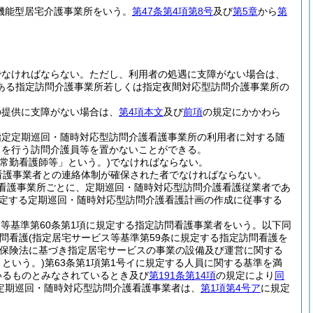
機能型居宅介護事業所をいう。
第47条第4項第8号
及び
第5章
から
第
でなければならない。
ただし、利用者の処遇に支障がない場合は、
ある指定訪問介護事業所若しくは指定夜間対応型訪問介護事業所の
の提供に支障がない場合は、
第4項本文
及び
前項
の規定にかかわら
指定定期巡回・随時対応型訪問介護看護事業所の利用者に対する随
スを行う訪問介護員等を置かないことができる。
常勤看護師等」という。)
でなければならない。
看護事業者との連絡体制が確保された者でなければならない。
看護事業所ごとに、定期巡回・随時対応型訪問介護看護従業者であ
定する定期巡回・随時対応型訪問介護看護計画の作成に従事する
ス等基準第60条第1項に規定する指定訪問看護事業者をいう。以下同
問看護
(指定居宅サービス等基準第59条に規定する指定訪問看護を
保険法に基づき指定居宅サービスの事業の設備及び運営に関する
という。)
第63条第1項第1号イに規定する人員に関する基準を満
いるものとみなされているとき及び
第191条第14項
の規定により
同
定期巡回・随時対応型訪問介護看護事業者は、
第1項第4号ア
に規定