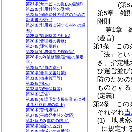
(第8
第21条
(サービスの提供の記録)
第22条
(利用料等の受領)
第5章
雑
第23条
(保険給付の請求のための
証明書の交付)
附則
第24条
(利用者に関する村への通
第1章
知)
第25条
(緊急時等の対応)
(趣旨)
第26条
(管理者の責務)
第1条
この
第27条
(運営規程)
第28条
(勤務体制の確保等)
「法」とい
第28条の2
(業務継続計画の策定
き、指定地
等)
第29条
(定員の遵守)
び運営並び
第30条
(非常災害対策)
防のための
第31条
(衛生管理等)
第32条
(掲示)
ものとする
第33条
(秘密保持等)
第34条
(広告)
(定義)
第35条
(介護予防支援事業者に対
第2条
この
する利益供与の禁止)
第36条
(苦情処理)
それぞれ
当
第37条
(事故発生時の対応)
(1)
地域密
第37条の2
(虐待の防止)
第38条
(会計の区分)
に規定す
第39条
(地域との連携等)