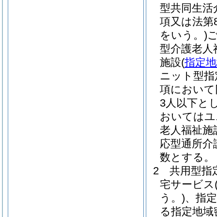
型共同生活
項又は法第
をいう。)
型介護老人
施設
(
指定地
ニット型指
項において
3人以下と
おいてはユ
老人福祉施
応型通所介
数とする。
2
共用型指
宅サービス
う。)
、指
る指定地域