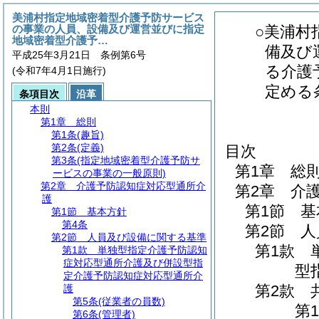
美浦村指定地域密着型介護予防サービス
の事業の人員、設備及び運営並びに指定
○美浦村
地域密着型介護予…
備及び
平成25年3月21日 条例第6号
る介護
(令和7年4月1日施行)
定める
条項目次
沿革
本則
第1章
総則
第1条
(趣旨)
第2条
(定義)
目次
第3条
(指定地域密着型介護予防サ
第1章
総
ービスの事業の一般原則)
第2章
介護予防認知症対応型通所介
第2章
介
護
第1節
基
第1節
基本方針
第4条
第2節
人
第2節
人員及び設備に関する基準
第1款
第1款
単独型指定介護予防認知
症対応型通所介護及び併設型指
型
定介護予防認知症対応型通所介
第2款
護
第5条
(従業者の員数)
第1
第6条
(管理者)