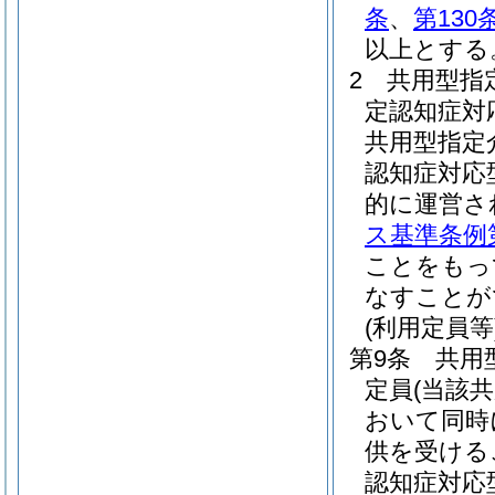
条
、
第130
以上とする
2
共用型指
定認知症対
共用型指定
認知症対応
的に運営さ
ス基準条例第
ことをもっ
なすことが
(利用定員等
第9条
共用
定員
(当該
おいて同時
供を受ける
認知症対応