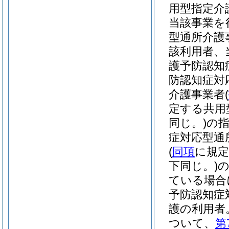
用型指定介
当該事業を
型通所介護
該利用者、
護予防認知
防認知症対
介護事業者
(
定する共用
同じ。)
の
症対応型通
(
同項
に規定
下同じ。)
ている場合
予防認知症
護の利用者
ついて、
第