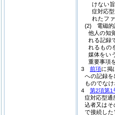
けない旨
症対応型
れたファ
(2)
電磁的
他人の知
れる記録
れるもの
媒体をいう
重要事項
3
前項
に掲
への記録を
ものでなけ
4
第2項第1
症対応型通
込者又はそ
で接続した