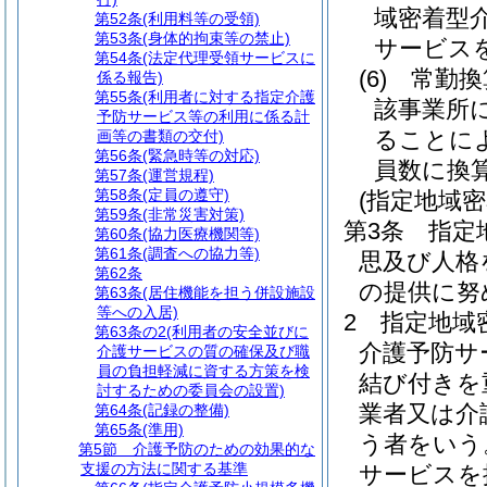
域密着型
第52条
(利用料等の受領)
第53条
(身体的拘束等の禁止)
サービス
第54条
(法定代理受領サービスに
(6)
常勤換
係る報告)
第55条
(利用者に対する指定介護
該事業所
予防サービス等の利用に係る計
ることに
画等の書類の交付)
第56条
(緊急時等の対応)
員数に換
第57条
(運営規程)
第58条
(定員の遵守)
(指定地域
第59条
(非常災害対策)
第3条
指定
第60条
(協力医療機関等)
第61条
(調査への協力等)
思及び人格
第62条
の提供に努
第63条
(居住機能を担う併設施設
等への入居)
2
指定地域
第63条の2
(利用者の安全並びに
介護予防サ
介護サービスの質の確保及び職
員の負担軽減に資する方策を検
結び付きを
討するための委員会の設置)
業者又は介
第64条
(記録の整備)
第65条
(準用)
う者をいう
第5節
介護予防のための効果的な
支援の方法に関する基準
サービスを