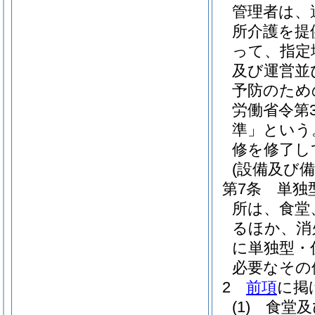
管理者は、
所介護を提
って、指定
及び運営並
予防のため
労働省令第
準」という
修を修了し
(設備及び備
第7条
単独
所は、食堂
るほか、消
に単独型・
必要なその
2
前項
に掲
(1)
食堂及