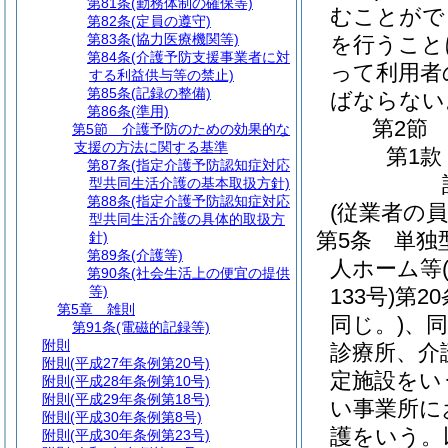
第81条
(勤務体制の確保等)
むことがで
第82条
(定員の遵守)
第83条
(協力医療機関等)
を行うこと
第84条
(介護予防支援事業者に対
って利用者
する利益供与等の禁止)
第85条
(記録の整備)
ばならない
第86条
(準用)
第2節
第5節
介護予防のための効果的な
支援の方法に関する基準
第1款
第87条
(指定介護予防認知症対応
型共同生活介護の基本取扱方針)
第88条
(指定介護予防認知症対応
(従業者の員
型共同生活介護の具体的取扱方
第5条
単独
針)
第89条
(介護等)
人ホーム等
第90条
(社会生活上の便宜の提供
等)
133号)
第2
第5章
雑則
同じ。)
、同
第91条
(電磁的記録等)
附則
診療所、介
附則
(平成27年条例第20号)
定施設をい
附則
(平成28年条例第10号)
附則
(平成29年条例第18号)
い事業所に
附則
(平成30年条例第8号)
護をいう。
附則
(平成30年条例第23号)