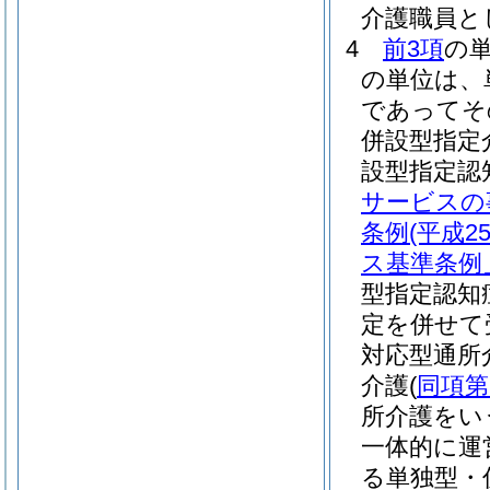
介護職員と
4
前3項
の
の単位は、
であってそ
併設型指定
設型指定認
サービスの
条例
(平成
ス基準条例
型指定認知
定を併せて
対応型通所
介護
(
同項第
所介護をい
一体的に運
る単独型・