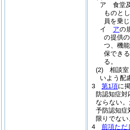
ア
食堂
ものとし
員を乗
イ
ア
の
の提供
つ、機能
保でき
る。
(2)
相談室
いよう配
3
第1項
に
防認知症対
ならない。
予防認知症
限りでない
4
前項ただ