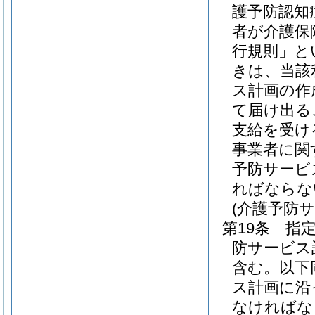
護予防認知
者が介護保
行規則」と
きは、当該
ス計画の作
て届け出る
支給を受け
事業者に関
予防サービ
ればならな
(介護予防
第19条
指
防サービス
含む。以下
ス計画に沿
なければな