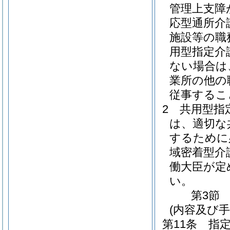
管理上支障
応型通所介
施設等の職
用型指定介
ない場合は
業所の他の
従事するこ
2
共用型指
は、適切な
するために
域密着型介
働大臣が定
い。
第3節
(内容及び
第11条
指