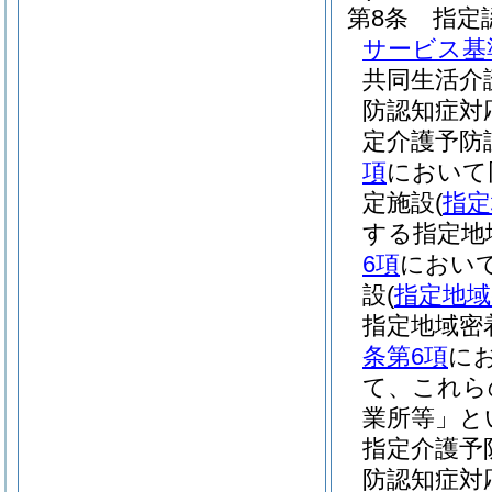
第8条
指定
サービス基
共同生活介
防認知症対
定介護予防
項
において
定施設
(
指定
する指定地
6項
において
設
(
指定地域
指定地域密
条第6項
に
て、これら
業所等」と
指定介護予
防認知症対