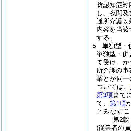
防認知症対
し、夜間及
通所介護以
内容を当該
する。
5
単独型・
単独型・併
て受け、か
所介護の事
業とが同一
ついては、
第3項
まで
て、
第1項
とみなすこ
第2款
(従業者の員