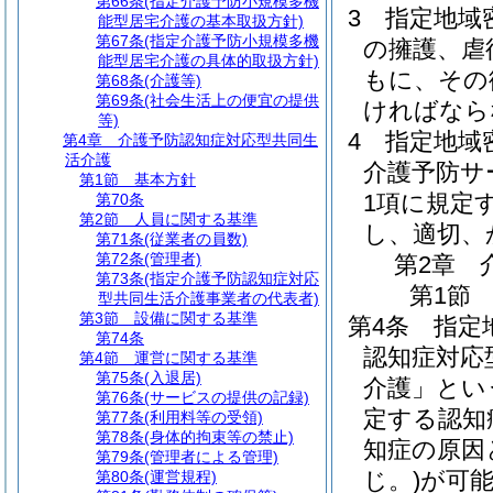
第66条
(指定介護予防小規模多機
3
指定地域
能型居宅介護の基本取扱方針)
第67条
(指定介護予防小規模多機
の擁護、虐
能型居宅介護の具体的取扱方針)
もに、その
第68条
(介護等)
第69条
(社会生活上の便宜の提供
ければなら
等)
4
指定地域
第4章
介護予防認知症対応型共同生
活介護
介護予防サ
第1節
基本方針
1項に規定
第70条
第2節
人員に関する基準
し、適切、
第71条
(従業者の員数)
第72条
(管理者)
第2章
第73条
(指定介護予防認知症対応
第1節
型共同生活介護事業者の代表者)
第3節
設備に関する基準
第4条
指定
第74条
認知症対応
第4節
運営に関する基準
第75条
(入退居)
介護」とい
第76条
(サービスの提供の記録)
定する認知
第77条
(利用料等の受領)
第78条
(身体的拘束等の禁止)
知症の原因
第79条
(管理者による管理)
じ。)
が可
第80条
(運営規程)