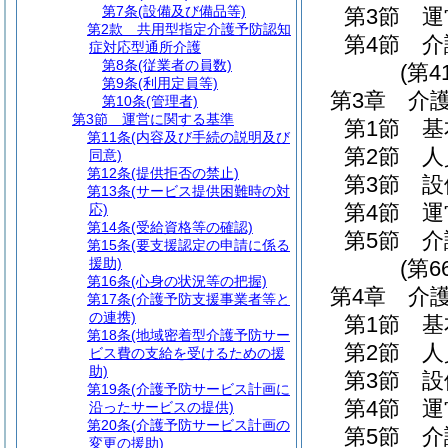
第7条
(設備及び備品等)
第3節
運
第2款
共用型指定介護予防認知
第4節
介
症対応型通所介護
第8条
(従業者の員数)
(第4
第9条
(利用定員等)
第3章
介
第10条
(管理者)
第3節
運営に関する基準
第1節
基
第11条
(内容及び手続の説明及び
第2節
人
同意)
第12条
(提供拒否の禁止)
第3節
設
第13条
(サービス提供困難時の対
第4節
運
応)
第14条
(受給資格等の確認)
第5節
介
第15条
(要支援認定の申請に係る
援助)
(第6
第16条
(心身の状況等の把握)
第4章
介
第17条
(介護予防支援事業者等と
の連携)
第1節
基
第18条
(地域密着型介護予防サー
第2節
人
ビス費の支給を受けるための援
助)
第3節
設
第19条
(介護予防サービス計画に
第4節
運
沿ったサービスの提供)
第20条
(介護予防サービス計画の
第5節
介
変更の援助)