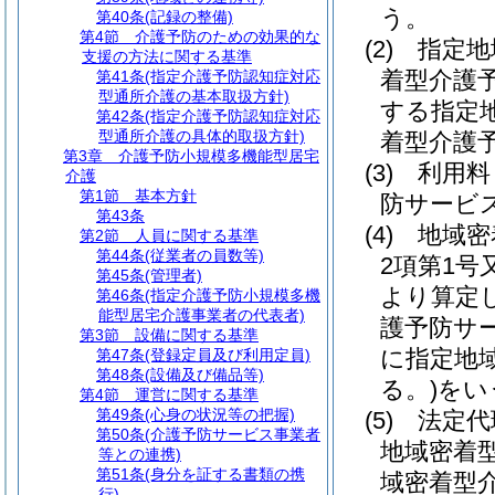
う。
第40条
(記録の整備)
第4節
介護予防のための効果的な
(2)
指定地
支援の方法に関する基準
着型介護
第41条
(指定介護予防認知症対応
型通所介護の基本取扱方針)
する指定
第42条
(指定介護予防認知症対応
型通所介護の具体的取扱方針)
着型介護
第3章
介護予防小規模多機能型居宅
(3)
利用料
介護
第1節
基本方針
防サービ
第43条
(4)
地域密
第2節
人員に関する基準
第44条
(従業者の員数等)
2項第1
第45条
(管理者)
より算定
第46条
(指定介護予防小規模多機
能型居宅介護事業者の代表者)
護予防サ
第3節
設備に関する基準
に指定地
第47条
(登録定員及び利用定員)
第48条
(設備及び備品等)
る。)
をい
第4節
運営に関する基準
第49条
(心身の状況等の把握)
(5)
法定代
第50条
(介護予防サービス事業者
地域密着
等との連携)
第51条
(身分を証する書類の携
域密着型
行)