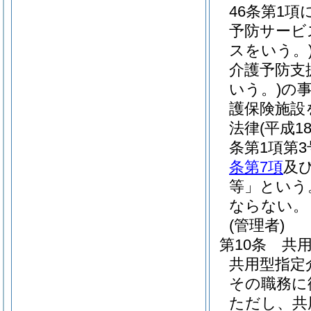
46条第1
予防サービ
スをいう。
介護予防支
いう。)
の
護保険施設
法律
(平成1
条第1項第
条第7項
及
等」という
ならない。
(管理者)
第10条
共
共用型指定
その職務に
ただし、共