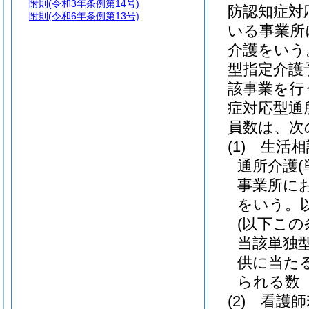
附則
(令和3年条例第14号)
防認知症対
附則
(令和6年条例第13号)
いる事業所
介護をいう
型指定介護
該事業を行
症対応型通
員数は、次
(1)
生活相
通所介護
事業所に
をいう。
(以下こ
当該単独
供に当た
られる数
(2)
看護師