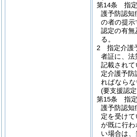
第14条
指
護予防認知
の者の提示
認定の有無
る。
2
指定介護
者証に、法
記載されて
定介護予防
ればならな
(要支援認
第15条
指
護予防認知
定を受けて
が既に行わ
い場合は、