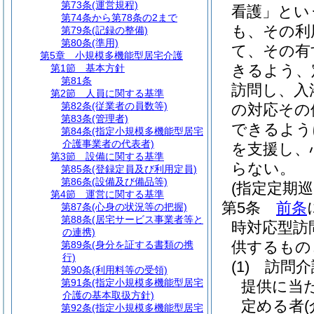
第73条
(運営規程)
看護」とい
第74条から第78条の2まで
も、その利
第79条
(記録の整備)
第80条
(準用)
て、その有
第5章
小規模多機能型居宅介護
きるよう、
第1節
基本方針
第81条
訪問し、入
第2節
人員に関する基準
第82条
(従業者の員数等)
の対応その
第83条
(管理者)
できるよう
第84条
(指定小規模多機能型居宅
介護事業者の代表者)
を支援し、
第3節
設備に関する基準
らない。
第85条
(登録定員及び利用定員)
第86条
(設備及び備品等)
(指定定期
第4節
運営に関する基準
第5条
前条
第87条
(心身の状況等の把握)
第88条
(居宅サービス事業者等と
時対応型訪
の連携)
供するもの
第89条
(身分を証する書類の携
行)
(1)
訪問介
第90条
(利用料等の受領)
第91条
(指定小規模多機能型居宅
提供に当
介護の基本取扱方針)
定める者
第92条
(指定小規模多機能型居宅