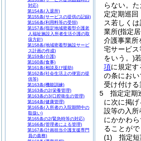
らない。
た
対応)
第154条
(入退所)
定定期巡回
第155条
(サービスの提供の記録)
ス若しくは
第156条
(利用料等の受領)
第157条
(指定地域密着型介護老
業所
(指定
人福祉施設入所者生活介護の取
介護事業所
扱方針)
第158条
(地域密着型施設サービ
宅サービス
ス計画の作成)
第159条
(介護)
をいう。)
第160条
(食事)
項
に規定す
第161条
(相談及び援助)
第162条
(社会生活上の便宜の提
の条におい
供等)
受け付ける
第163条
(機能訓練)
第163条の2
(栄養管理)
5
指定定期
第163条の3
(口腔衛生の管理)
に次に掲げ
第164条
(健康管理)
第165条
(入所者の入院期間中の
設等の入所
取扱い)
にかかわら
第165条の2
(緊急時等の対応)
第166条
(管理者による管理)
ることがで
第167条
(計画担当介護支援専門
員の責務)
(1)
指定短