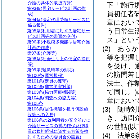
介護の具体的取扱方針)
下「施行
第93条
(居宅サービス計画の作
員初任者
成)
第94条
(法定代理受領サービスに
章におい
係る報告)
う日常生
第95条
(利用者に対する居宅サー
ビス計画等の書類の交付)
ス」という
第96条
(小規模多機能型居宅介護
(2)
あらか
計画の作成)
第97条
(介護等)
等を把握
第98条
(社会生活上の便宜の提供
等)
を受け、
第99条
(緊急時等の対応)
の訪問若
第100条
(運営規程)
第101条
(定員の遵守)
法士、作
第102条
(非常災害対策)
て同じ。)
第103条
(協力医療機関等)
第104条
(調査への協力等)
章におい
第105条
(3)
随時対
第106条
(居住機能を担う併設施
設等への入居)
き、訪問
第106条の2
(利用者の安全並びに
の世話
(
介護サービスの質の確保及び職
員の負担軽減に資する方策を検
(4)
法第8
討するための委員会の設置)