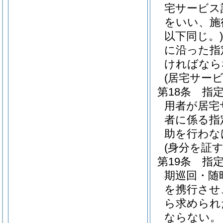
宅サービス
をいい、施
以下同じ。)
に沿った指
ければなら
(居宅サー
第18条
指
用者が居宅
者に係る指
助を行わな
(身分を証
第19条
指
期巡回・随
を携行させ
ら求められ
ならない。