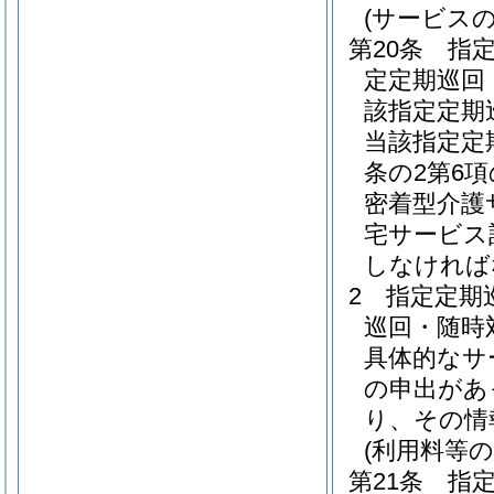
(サービス
第20条
指
定定期巡回
該指定定期
当該指定定
条の2第6
密着型介護
宅サービス
しなければ
2
指定定期
巡回・随時
具体的なサ
の申出があ
り、その情
(利用料等の
第21条
指