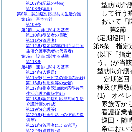
第107条
(記録の整備)
型訪問介
第108条
(準用)
して行う
第6章
認知症対応型共同生活介護
第1節
基本方針
おいて「
第109条
第2節
第2節
人員に関する基準
第110条
(従業者の員数)
(定期巡回
第111条
(管理者)
第6条
指定
第112条
(指定認知症対応型共同
生活介護事業者の代表者)
(以下「指
第3節
設備に関する基準
う。)
が当
第113条
第4節
運営に関する基準
型訪問介護
第114条
(入退居)
第115条
(サービスの提供の記録)
「定期巡回
第116条
(利用料等の受領)
種及び員数
第117条
(指定認知症対応型共同
生活介護の取扱方針)
(1)
オペレ
第118条
(認知症対応型共同生活
家族等か
介護計画の作成)
第119条
(介護等)
看護従業
第120条
(社会生活上の便宜の提
巡回・随
供等)
第121条
(管理者による管理)
条におい
第122条
(運営規程)