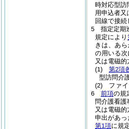
時対応型訪
用申込者又
回線で接続
5
指定定期
規定により
きは、あら
の用いる次
又は電磁的
(1)
第2項
型訪問介
(2)
ファイ
6
前項
の規
問介護看護
又は電磁的
申出があっ
第1項
に規