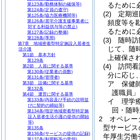
るために
第123条
(勤務体制の確保等)
第124条
(定員の遵守)
(2)
定期巡
第125条
(協力医療機関等)
第126条
(居宅介護支援事業者に
頻度等を
対する利益供与等の禁止)
るために
第127条
(記録の整備)
第128条
(準用)
(3)
随時訪
第7章
地域密着型特定施設入居者生
じて、随
活介護
第1節
基本方針
上確保さ
第129条
(4)
訪問看
第2節
人員に関する基準
第130条
(従業者の員数)
分に応じ
第131条
(管理者)
ア
保健
第3節
設備に関する基準
第132条
護職員」
第4節
運営に関する基準
第133条
(内容及び手続の説明並
イ
理学
びに契約の締結等)
回・随時
第134条
(指定地域密着型特定施
設入居者生活介護の提供の開始
2
オペレー
等)
型サービス
第135条
第136条
(サービスの提供の記録)
年厚生労働
第137条
(利用料等の受領)