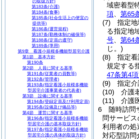
の取扱方針)
域密着型
第183条
(介護)
第184条
(食事)
項
、
第65
第185条
(社会生活上の便宜の
(7)
指定地
提供等)
第186条
(運営規程)
る指定地
第187条
(勤務体制の確保等)
号
、
第64
第188条
(定員の遵守)
第189条
(準用)
じ。)
第9章
看護小規模多機能型居宅介護
(8)
指定看
第1節
基本方針
第190条
規定する
第2節
人員に関する基準
47条第4
第191条
(従業者の員数等)
第192条
(管理者)
(9)
指定介
第193条
(指定看護小規模多機能
型居宅介護事業者の代表者)
(10)
介護
第3節
設備に関する基準
(11)
介護
第194条
(登録定員及び利用定員)
第195条
(設備及び備品等)
6
随時訪問
第4節
運営に関する基準
問サービス
第196条
(指定看護小規模多機能
型居宅介護の基本取扱方針)
利用者の処
第197条
(指定看護小規模多機能
対応型訪問
型居宅介護の具体的取扱方針)