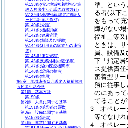
準」という
第138条
(指定地域密着型特定施
設入居者生活介護の取扱方針)
る者
(以下
第139条
(地域密着型特定施設サ
をもって充
ービス計画の作成)
第140条
(介護)
障がない場
第141条
(機能訓練)
第142条
(健康管理)
福祉士等又
第143条
(相談及び援助)
ときは、サ
第144条
(利用者の家族との連携
等)
員、設備及
第145条
(運営規程)
下「指定居
第146条
(勤務体制の確保等)
第147条
(協力医療機関等)
ス提供責任
第148条
(記録の整備)
密着型サー
第149条
(準用)
第8章
地域密着型介護老人福祉施設
務に従事し
入所者生活介護
のにあって
第1節
基本方針
第150条
てることが
第2節
人員に関する基準
第151条
(従業者の員数)
3
オペレー
第3節
設備に関する基準
等でなけれ
第152条
(設備)
第4節
運営に関する基準
4
オペレー
第153条
(サービス提供困難時の