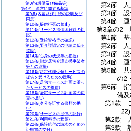
第8条
(設備及び備品等)
第2節
人
第4節
運営に関する基準
第3節
設
第9条
(内容及び手続の説明及び
同意)
第4節
運
第10条
(提供拒否の禁止)
第3章の2
第11条
(サービス提供困難時の対
応)
第1節
基
第12条
(受給資格等の確認)
第2節
人
第13条
(要介護認定の申請に係る
援助)
第3節
設
第14条
(心身の状況等の把握)
第4節
運
第15条
(指定居宅介護支援事業者
等との連携)
第5節
共
第16条
(法定代理受領サービスの
提供を受けるための援助)
の2
第17条
(居宅サービス計画に沿っ
第6節
指
たサービスの提供)
第18条
(居宅サービス計画等の変
備及
更の援助)
第1款
第19条
(身分を証する書類の携
行)
22)
第20条
(サービスの提供の記録)
第2款
第21条
(利用料等の受領)
第22条
(保険給付の請求のための
第3款
証明書の交付)