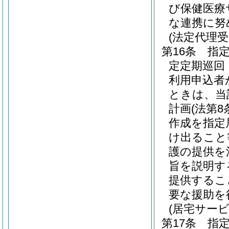
び保健医療
な連携に努
(法定代理
第16条
指
定定期巡回
利用申込者
ときは、当
計画
(法第
作成を指定
け出ること
護の提供を
旨を説明す
提供するこ
要な援助を
(居宅サー
第17条
指