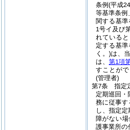
条例
(平成
等基準条例
関する基準
1号イ及び
れていると
定する基準
く。)
は、
は、
第1項
すことがで
(管理者)
第7条
指定
定期巡回・
務に従事す
し、指定定
障がない場
護事業所の