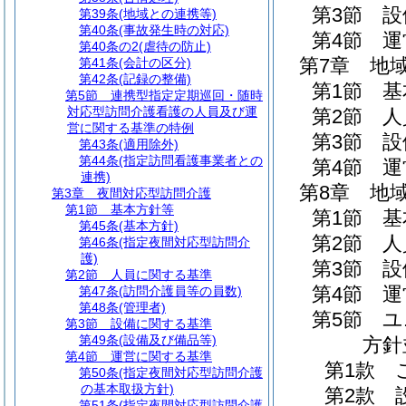
第3節
設
第39条
(地域との連携等)
第40条
(事故発生時の対応)
第4節
運
第40条の2
(虐待の防止)
第7章
地
第41条
(会計の区分)
第42条
(記録の整備)
第1節
基
第5節
連携型指定定期巡回・随時
対応型訪問介護看護の人員及び運
第2節
人
営に関する基準の特例
第3節
設
第43条
(適用除外)
第44条
(指定訪問看護事業者との
第4節
運
連携)
第8章
地
第3章
夜間対応型訪問介護
第1節
基本方針等
第1節
基
第45条
(基本方針)
第2節
人
第46条
(指定夜間対応型訪問介
護)
第3節
設
第2節
人員に関する基準
第4節
運
第47条
(訪問介護員等の員数)
第48条
(管理者)
第5節
ユ
第3節
設備に関する基準
第49条
(設備及び備品等)
方針
第4節
運営に関する基準
第1款
第50条
(指定夜間対応型訪問介護
の基本取扱方針)
第2款
第51条
(指定夜間対応型訪問介護