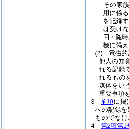
その家族
用に係る
を記録す
は受け
回・随時
機に備え
(2)
電磁的
他人の知
れる記録
れるもの
媒体をいう
重要事項
3
前項
に掲
への記録を
ものでなけ
4
第2項第1