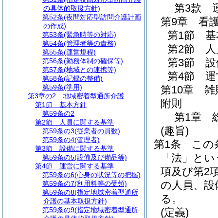
第3款
の具体的取扱方針)
第52条
(夜間対応型訪問介護計画
第9章
看
の作成)
第1節
基
第53条
(緊急時等の対応)
第54条
(管理者等の責務)
第2節
人
第55条
(運営規程)
第3節
設
第56条
(勤務体制の確保等)
第57条
(地域との連携等)
第4節
運
第58条
(記録の整備)
第59条
(準用)
第10章
雑
第3章の2
地域密着型通所介護
附則
第1節
基本方針
第59条の2
第1章
第2節
人員に関する基準
(趣旨)
第59条の3
(従業者の員数)
第59条の4
(管理者)
第1条
この
第3節
設備に関する基準
「法」とい
第59条の5
(設備及び備品等)
第4節
運営に関する基準
項及び第2
第59条の6
(心身の状況等の把握)
の人員、設
第59条の7
(利用料等の受領)
第59条の8
(指定地域密着型通所
る。
介護の基本取扱方針)
第59条の9
(指定地域密着型通所
(定義)