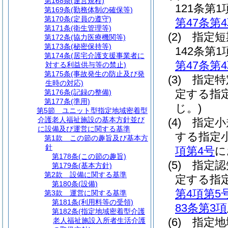
第168条
(運営規程)
121条
第169条
(勤務体制の確保等)
第170条
(定員の遵守)
第47条第
第171条
(衛生管理等)
(2)
指定短
第172条
(協力医療機関等)
第173条
(秘密保持等)
142条
第174条
(居宅介護支援事業者に
第47条第
対する利益供与等の禁止)
第175条
(事故発生の防止及び発
(3)
指定特
生時の対応)
定する指
第176条
(記録の整備)
第177条
(準用)
じ。)
第5節
ユニット型指定地域密着型
介護老人福祉施設の基本方針並び
(4)
指定小
に設備及び運営に関する基準
する指定
第1款
この節の趣旨及び基本方
針
項第4号
に
第178条
(この節の趣旨)
(5)
指定認
第179条
(基本方針)
第2款
設備に関する基準
定する指
第180条
(設備)
第4項第5
第3款
運営に関する基準
第181条
(利用料等の受領)
83条第3項
第182条
(指定地域密着型介護
(6)
指定地
老人福祉施設入所者生活介護