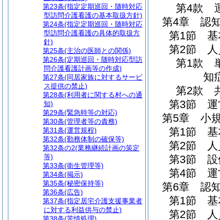
第4款
第23条
(指定定期巡回・随時対応
型訪問介護看護の基本取扱方針)
第4章
認
第24条
(指定定期巡回・随時対応
型訪問介護看護の具体的取扱方
第1節
基
針)
第2節
人
第25条
(主治の医師との関係)
第26条
(定期巡回・随時対応型訪
第1款
問介護看護計画等の作成)
知
第27条
(同居家族に対するサービ
ス提供の禁止)
第2款
第28条
(利用者に関する村への通
第3節
運
知)
第29条
(緊急時等の対応)
第5章
小
第30条
(管理者等の責務)
第1節
基
第31条
(運営規程)
第32条
(勤務体制の確保等)
第2節
人
第32条の2
(業務継続計画の策定
等)
第3節
設
第33条
(衛生管理等)
第4節
運
第34条
(掲示)
第35条
(秘密保持等)
第6章
認
第36条
(広告)
第1節
基
第37条
(指定居宅介護支援事業者
に対する利益供与の禁止)
第2節
人
第38条
(苦情処理)