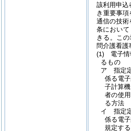
該利用申込
き重要事項
通信の技術
条において
きる。
この
問介護看護
(1)
電子情
るもの
ア
指定
係る電子
子計算機
者の使
る方法
イ
指定
係る電
規定する