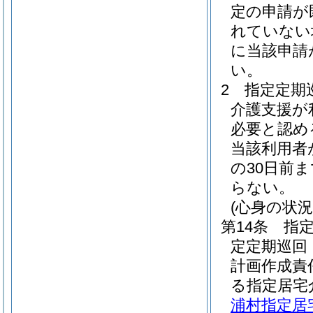
定の申請が
れていない
に当該申請
い。
2
指定定期
介護支援が
必要と認め
当該利用者
の30日前
らない。
(心身の状況
第14条
指
定定期巡回
計画作成責
る指定居宅
浦村指定居