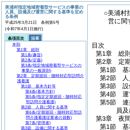
美浦村指定地域密着型サービスの事業の
人員、設備及び運営に関する基準を定め
○美浦村
る条例
営に関
平成25年3月21日 条例第5号
(令和7年4月1日施行)
条項目次
沿革
目次
本則
第1章
総則
第1章
総
第1条
(趣旨)
第2条
(定義)
第2章
定
第3条
(指定地域密着型サービスの
第1節
基
事業の一般原則)
第2章
定期巡回・随時対応型訪問介
第2節
人
護看護
第3節
設
第1節
基本方針等
第4条
(基本方針)
第4節
運
第5条
(指定定期巡回・随時対応
第5節
連
型訪問介護看護)
第2節
人員に関する基準
員及
第6条
(定期巡回・随時対応型訪
第3章
夜
問介護看護従業者の員数)
第7条
(管理者)
第1節
基
第3節
設備に関する基準