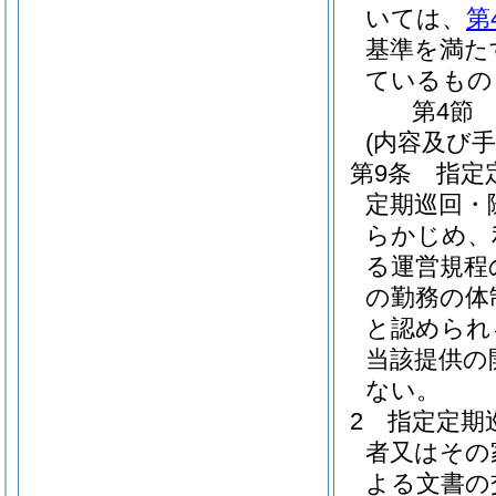
いては、
第
基準を満た
ているもの
第4節
(内容及び
第9条
指定
定期巡回・
らかじめ、
る運営規程
の勤務の体
と認められ
当該提供の
ない。
2
指定定期
者又はその
よる文書の