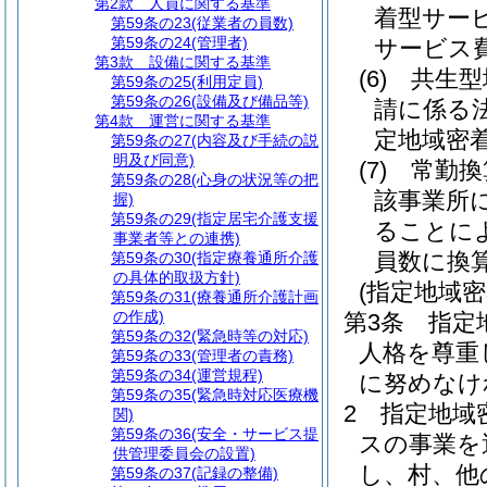
第2款
人員に関する基準
着型サー
第59条の23
(従業者の員数)
第59条の24
(管理者)
サービス
第3款
設備に関する基準
(6)
共生型
第59条の25
(利用定員)
第59条の26
(設備及び備品等)
請に係る
第4款
運営に関する基準
定地域密
第59条の27
(内容及び手続の説
明及び同意)
(7)
常勤換
第59条の28
(心身の状況等の把
該事業所
握)
第59条の29
(指定居宅介護支援
ることに
事業者等との連携)
員数に換
第59条の30
(指定療養通所介護
の具体的取扱方針)
(指定地域
第59条の31
(療養通所介護計画
の作成)
第3条
指定
第59条の32
(緊急時等の対応)
人格を尊重
第59条の33
(管理者の責務)
第59条の34
(運営規程)
に努めなけ
第59条の35
(緊急時対応医療機
2
指定地域
関)
第59条の36
(安全・サービス提
スの事業を
供管理委員会の設置)
し、村、他
第59条の37
(記録の整備)