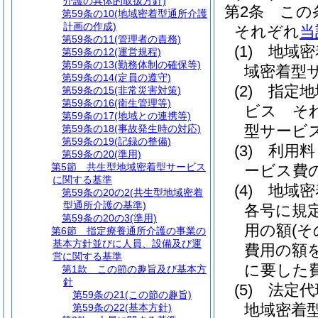
介護の具体的取扱方針)
第2条
この
第59条の10
(地域密着型通所介護
計画の作成)
それぞれ
当
第59条の11
(管理者の責務)
(1)
地域密
第59条の12
(運営規程)
第59条の13
(勤務体制の確保等)
域密着型
第59条の14
(定員の遵守)
(2)
指定地
第59条の15
(非常災害対策)
第59条の16
(衛生管理等)
ビス そ
第59条の17
(地域との連携等)
型サービ
第59条の18
(事故発生時の対応)
第59条の19
(記録の整備)
(3)
利用料
第59条の20
(準用)
第5節
共生型地域密着型サービス
ービス費
に関する基準
(4)
地域密
第59条の20の2
(共生型地域密着
型通所介護の基準)
各号に規
第59条の20の3
(準用)
用の額
(
第6節
指定療養通所介護の事業の
基本方針並びに人員、設備及び運
費用の額
営に関する基準
に要した
第1款
この節の趣旨及び基本方
針
(5)
法定代
第59条の21
(この節の趣旨)
地域密着
第59条の22
(基本方針)