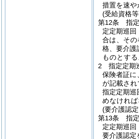
措置を速や
(受給資格等
第12条
指
定定期巡回
合は、その
格、要介護
ものとする
2
指定定期
保険者証に
が記載され
指定定期巡
めなければ
(要介護認
第13条
指
定定期巡回
要介護認定