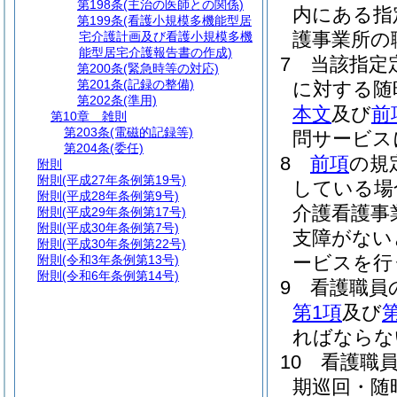
第198条
(主治の医師との関係)
内にある指
第199条
(看護小規模多機能型居
護事業所の
宅介護計画及び看護小規模多機
能型居宅介護報告書の作成)
7
当該指定
第200条
(緊急時等の対応)
第201条
(記録の整備)
に対する随
第202条
(準用)
本文
及び
前
第10章
雑則
第203条
(電磁的記録等)
問サービス
第204条
(委任)
8
前項
の規
附則
附則
(平成27年条例第19号)
している場
附則
(平成28年条例第9号)
介護看護事
附則
(平成29年条例第17号)
附則
(平成30年条例第7号)
支障がない
附則
(平成30年条例第22号)
ービスを行
附則
(令和3年条例第13号)
附則
(令和6年条例第14号)
9
看護職員
第1項
及び
第
ればならな
10
看護職
期巡回・随