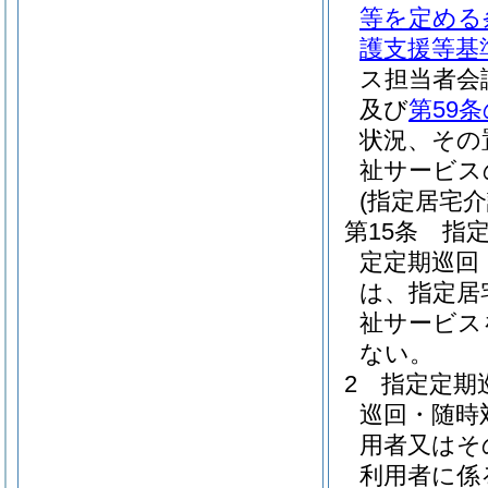
等を定める
護支援等基
ス担当者会
及び
第59条
状況、その
祉サービス
(指定居宅
第15条
指
定定期巡回
は、指定居
祉サービス
ない。
2
指定定期
巡回・随時
用者又はそ
利用者に係