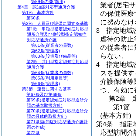
第59条の38
(準用)
業者
(居宅
第4章
認知症対応型通所介護
の保健医療
第1節
基本方針
第60条
に努めなけ
第2節
人員及び設備に関する基準
第1款
単独型指定認知症対応型
3
指定地域
通所介護及び併設型指定認知症
虐待の防止
対応型通所介護
第61条
(従業者の員数)
の従業者に
第62条
(管理者)
らない。
第63条
(設備及び備品等)
第2款
共用型指定認知症対応型
4
指定地域
通所介護
スを提供す
第64条
(従業者の員数)
第65条
(利用定員等)
介護保険等
第66条
(管理者)
つ、有効に
第3節
運営に関する基準
第67条及び第68条
第2章
第69条
(指定認知症対応型通所介
護の基本取扱方針)
第1節
第70条
(指定認知症対応型通所介
(基本方針)
護の具体的取扱方針)
第71条
(認知症対応型通所介護計
第4条
指定
画の作成)
応型訪問介
第72条