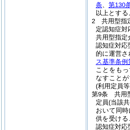
条
、
第130
以上とする
2
共用型指
定認知症対
共用型指定
認知症対応
的に運営さ
ス基準条例第
ことをもっ
なすことが
(利用定員等
第9条
共用
定員
(当該
おいて同時
供を受ける
認知症対応