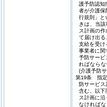
護予防認知
者が介護保
行規則」と
きは、当該
ス計画の作
て届け出る
支給を受け
事業者に関
予防サービ
ればならな
(介護予防
第19条
指
防サービス
含む。以下
ス計画に沿
なければな