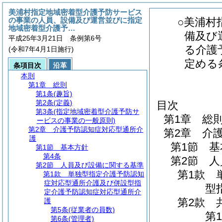
美浦村指定地域密着型介護予防サービス
の事業の人員、設備及び運営並びに指定
○美浦村
地域密着型介護予…
備及び
平成25年3月21日 条例第6号
る介護
(令和7年4月1日施行)
定める
条項目次
沿革
本則
第1章
総則
第1条
(趣旨)
第2条
(定義)
目次
第3条
(指定地域密着型介護予防サ
第1章
総
ービスの事業の一般原則)
第2章
介護予防認知症対応型通所介
第2章
介
護
第1節
基
第1節
基本方針
第4条
第2節
人
第2節
人員及び設備に関する基準
第1款
第1款
単独型指定介護予防認知
症対応型通所介護及び併設型指
型
定介護予防認知症対応型通所介
第2款
護
第5条
(従業者の員数)
第1
第6条
(管理者)