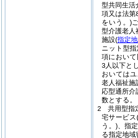
型共同生活
項又は法第
をいう。)
型介護老人
施設
(
指定地
ニット型指
項において
3人以下と
おいてはユ
老人福祉施
応型通所介
数とする。
2
共用型指
宅サービス
う。)
、指
る指定地域