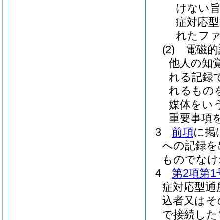
けない旨
症対応型
れたファ
(2)
電磁的
他人の知
れる記録
れるもの
媒体をいう
重要事項
3
前項
に掲
への記録を
ものでなけ
4
第2項第1
症対応型通
込者又はそ
で接続した