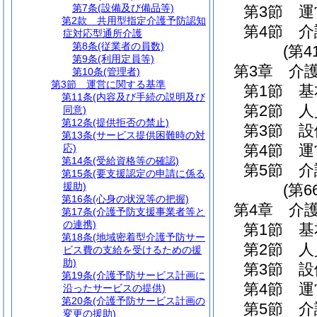
第7条
(設備及び備品等)
第3節
運
第2款
共用型指定介護予防認知
第4節
介
症対応型通所介護
第8条
(従業者の員数)
(第4
第9条
(利用定員等)
第3章
介
第10条
(管理者)
第3節
運営に関する基準
第1節
基
第11条
(内容及び手続の説明及び
第2節
人
同意)
第12条
(提供拒否の禁止)
第3節
設
第13条
(サービス提供困難時の対
第4節
運
応)
第14条
(受給資格等の確認)
第5節
介
第15条
(要支援認定の申請に係る
援助)
(第6
第16条
(心身の状況等の把握)
第4章
介
第17条
(介護予防支援事業者等と
の連携)
第1節
基
第18条
(地域密着型介護予防サー
第2節
人
ビス費の支給を受けるための援
助)
第3節
設
第19条
(介護予防サービス計画に
第4節
運
沿ったサービスの提供)
第20条
(介護予防サービス計画の
第5節
介
変更の援助)