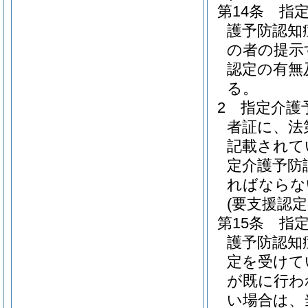
第14条
指
護予防認知
の者の提示
認定の有無
る。
2
指定介護
者証に、法
記載されて
定介護予防
ればならな
(要支援認
第15条
指
護予防認知
定を受けて
が既に行わ
い場合は、