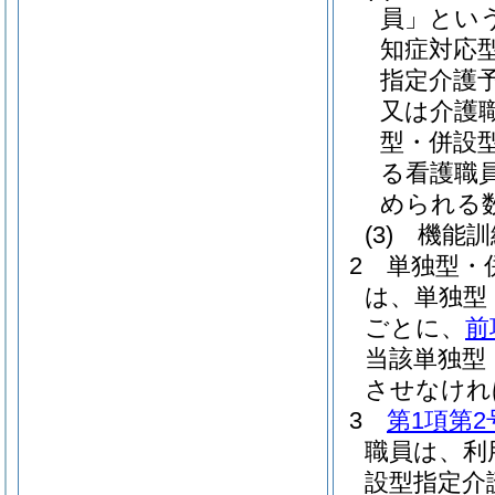
員」という
知症対応
指定介護
又は介護
型・併設
る看護職
められる
(3)
機能訓
2
単独型・
は、単独型
ごとに、
前
当該単独型
させなけれ
3
第1項第2
職員は、利
設型指定介