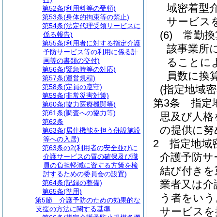
域密着型
第52条
(利用料等の受領)
第53条
(身体的拘束等の禁止)
サービス
第54条
(法定代理受領サービスに
(6)
常勤換
係る報告)
第55条
(利用者に対する指定介護
該事業所
予防サービス等の利用に係る計
ることに
画等の書類の交付)
第56条
(緊急時等の対応)
員数に換
第57条
(運営規程)
第58条
(定員の遵守)
(指定地域
第59条
(非常災害対策)
第3条
指定
第60条
(協力医療機関等)
第61条
(調査への協力等)
思及び人格
第62条
の提供に努
第63条
(居住機能を担う併設施設
等への入居)
2
指定地域
第63条の2
(利用者の安全並びに
介護予防サ
介護サービスの質の確保及び職
員の負担軽減に資する方策を検
結び付きを
討するための委員会の設置)
業者又は介
第64条
(記録の整備)
第65条
(準用)
う者をいう
第5節
介護予防のための効果的な
支援の方法に関する基準
サービスを