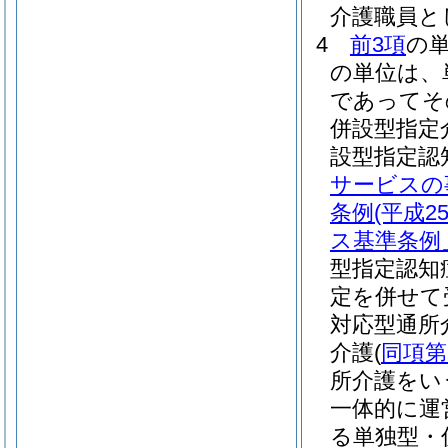
介護職員と
4
前3項
の
の単位は、
であってそ
併設型指定
設型指定認
サービスの
条例
(平成
ス基準条例
型指定認知
定を併せて
対応型通所
介護
(
同項第
所介護をい
一体的に運
る単独型・