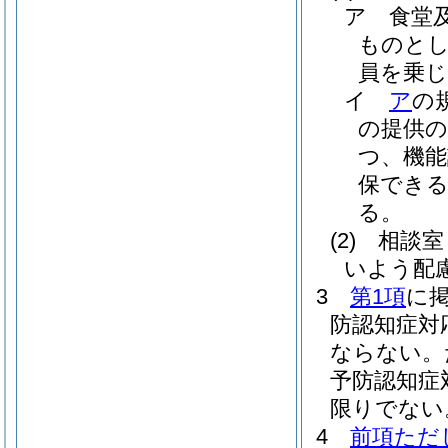
ア
食堂
ものとし
員を乗
イ
ア
の
の提供
つ、機能
保でき
る。
(2)
相談室
いよう配
3
第1項
に
防認知症対
ならない。
予防認知症
限りでない
4
前項ただ