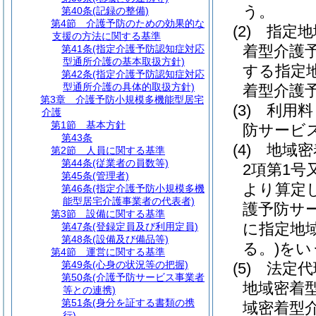
う。
第40条
(記録の整備)
第4節
介護予防のための効果的な
(2)
指定地
支援の方法に関する基準
着型介護
第41条
(指定介護予防認知症対応
型通所介護の基本取扱方針)
する指定
第42条
(指定介護予防認知症対応
型通所介護の具体的取扱方針)
着型介護
第3章
介護予防小規模多機能型居宅
(3)
利用料
介護
第1節
基本方針
防サービ
第43条
(4)
地域密
第2節
人員に関する基準
第44条
(従業者の員数等)
2項第1
第45条
(管理者)
より算定
第46条
(指定介護予防小規模多機
能型居宅介護事業者の代表者)
護予防サ
第3節
設備に関する基準
に指定地
第47条
(登録定員及び利用定員)
第48条
(設備及び備品等)
る。)
をい
第4節
運営に関する基準
第49条
(心身の状況等の把握)
(5)
法定代
第50条
(介護予防サービス事業者
地域密着
等との連携)
第51条
(身分を証する書類の携
域密着型
行)