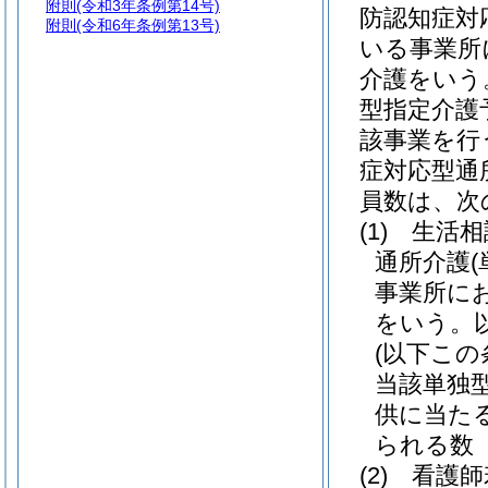
附則
(令和3年条例第14号)
防認知症対
附則
(令和6年条例第13号)
いる事業所
介護をいう
型指定介護
該事業を行
症対応型通
員数は、次
(1)
生活相
通所介護
事業所に
をいう。
(以下こ
当該単独
供に当た
られる数
(2)
看護師