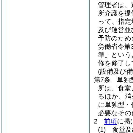
管理者は、
所介護を提
って、指定
及び運営並
予防のため
労働省令第
準」という
修を修了し
(設備及び備
第7条
単独
所は、食堂
るほか、消
に単独型・
必要なその
2
前項
に掲
(1)
食堂及