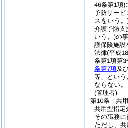
46条第1
予防サービ
スをいう。
介護予防支
いう。)
の
護保険施設
法律
(平成1
条第1項第
条第7項
及
等」という
ならない。
(管理者)
第10条
共
共用型指定
その職務に
ただし、共