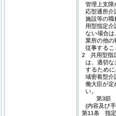
管理上支障
応型通所介
施設等の職
用型指定介
ない場合は
業所の他の
従事するこ
2
共用型指
は、適切な
するために
域密着型介
働大臣が定
い。
第3節
(内容及び
第11条
指