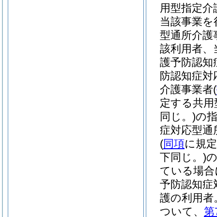
用型指定介
当該事業を
型通所介護
該利用者、
護予防認知
防認知症対
介護事業者
(
定する共用
同じ。)
の
症対応型通
(
同項
に規定
下同じ。)
ている場合
予防認知症
護の利用者
ついて、
第