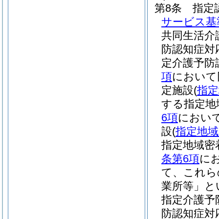
第8条
指定
サービス基
共同生活介
防認知症対
定介護予防
項
において
定施設
(
指定
する指定地
6項
において
設
(
指定地域
指定地域密
条第6項
に
て、これら
業所等」と
指定介護予
防認知症対