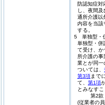
防認知症対
し、夜間及
通所介護以
内容を当該
する。
5
単独型・
単独型・併
て受け、か
所介護の事
業とが同一
ついては、
第3項
まで
て、
第1項
とみなすこ
第2款
(従業者の員