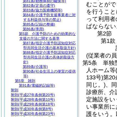
第81条
(勤務体制の確保等)
むことがで
第82条
(定員の遵守)
第83条
(協力医療機関等)
を行うこと
第84条
(介護予防支援事業者に対
って利用者
する利益供与等の禁止)
第85条
(記録の整備)
ばならない
第86条
(準用)
第2節
第5節
介護予防のための効果的な
支援の方法に関する基準
第1款
第87条
(指定介護予防認知症対応
型共同生活介護の基本取扱方針)
第88条
(指定介護予防認知症対応
(従業者の員
型共同生活介護の具体的取扱方
第5条
単独
針)
第89条
(介護等)
人ホーム等
第90条
(社会生活上の便宜の提供
等)
133号)
第2
第5章
雑則
同じ。)
、同
第91条
(電磁的記録等)
附則
診療所、介
附則
(平成27年条例第20号)
定施設をい
附則
(平成28年条例第10号)
附則
(平成29年条例第18号)
い事業所に
附則
(平成30年条例第8号)
護をいう。
附則
(平成30年条例第23号)