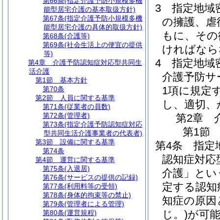
第66条
(指定介護予防小規模多機
3
指定地域
能型居宅介護の基本取扱方針)
第67条
(指定介護予防小規模多機
の擁護、虐
能型居宅介護の具体的取扱方針)
もに、その
第68条
(介護等)
第69条
(社会生活上の便宜の提供
ければなら
等)
4
指定地域
第4章
介護予防認知症対応型共同生
活介護
介護予防サ
第1節
基本方針
1項に規定
第70条
第2節
人員に関する基準
し、適切、
第71条
(従業者の員数)
第72条
(管理者)
第2章
第73条
(指定介護予防認知症対応
第1節
型共同生活介護事業者の代表者)
第3節
設備に関する基準
第4条
指定
第74条
認知症対応
第4節
運営に関する基準
第75条
(入退居)
介護」とい
第76条
(サービスの提供の記録)
定する認知
第77条
(利用料等の受領)
第78条
(身体的拘束等の禁止)
知症の原因
第79条
(管理者による管理)
じ。)
が可
第80条
(運営規程)