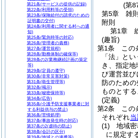
(第8
第21条
(サービスの提供の記録)
第22条
(利用料等の受領)
第5章
雑
第23条
(保険給付の請求のための
証明書の交付)
附則
第24条
(利用者に関する村への通
第1章
知)
第25条
(緊急時等の対応)
(趣旨)
第26条
(管理者の責務)
第1条
この
第27条
(運営規程)
第28条
(勤務体制の確保等)
「法」とい
第28条の2
(業務継続計画の策定
き、指定地
等)
第29条
(定員の遵守)
び運営並び
第30条
(非常災害対策)
防のための
第31条
(衛生管理等)
第32条
(掲示)
ものとする
第33条
(秘密保持等)
第34条
(広告)
(定義)
第35条
(介護予防支援事業者に対
第2条
この
する利益供与の禁止)
第36条
(苦情処理)
それぞれ
当
第37条
(事故発生時の対応)
(1)
地域密
第37条の2
(虐待の防止)
第38条
(会計の区分)
に規定す
第39条
(地域との連携等)