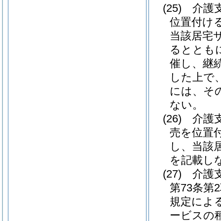
(25)
介護
位置付け
当該居宅
るととも
催し、継
した上で
には、そ
ない。
(26)
介護
売を位置
し、当該
を記載し
(27)
介護
第73条第
規定によ
ービスの