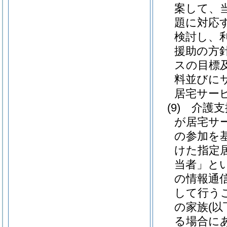
案して、
題に対応
検討し、
援助の方
スの目標
料並びに
居宅サー
(9)
介護支
が居宅サ
の参加を
けた指定
当者」とい
の情報通
して行う
の家族
(
る場合に