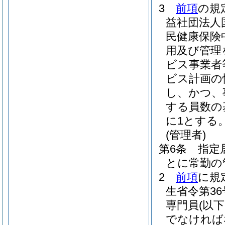
3
前項
の規
益社団法人
民健康保険
用及び管理
ビス事業者
ビス計画の
し、かつ、
する員数の
に1とする
(管理者)
第6条
指定
とに常勤の
2
前項
に規
生省令第36
専門員
(以
でなければ