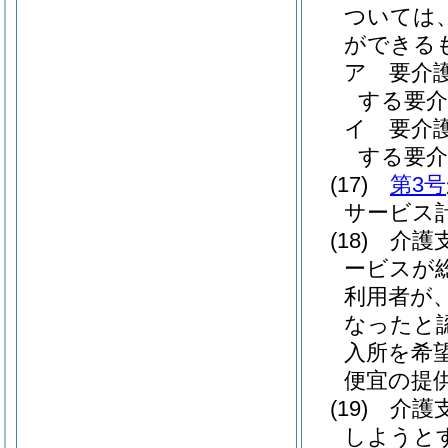
ついては
ができる
ア
要介
する要介
イ
要介
する要介
(17)
第3号
サービス
(18)
介護
ービスが
利用者が
なったと
入所を希
便宜の提
(19)
介護
しようと