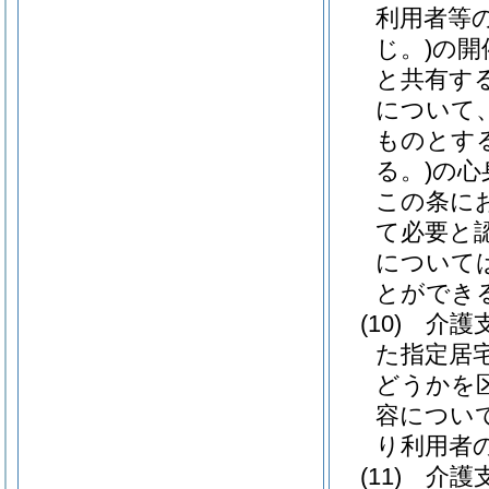
利用者等
じ。)
の開
と共有す
について
ものとす
る。)
の心
この条に
て必要と
について
とができ
(10)
介護
た指定居
どうかを
容につい
り利用者
(11)
介護