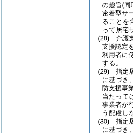
の趣旨
(
密着型サ
ることを含
って居宅
(28)
介護
支援認定
利用者に
する。
(29)
指定
に基づき
防支援事
当たって
事業者が
う配慮し
(30)
指定
に基づき