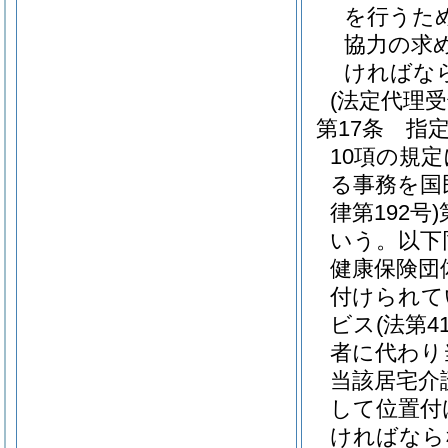
を行うた
協力の求
ければな
(法定代理
第17条
指
10項の規
る事務を国
律第192号)
いう。以下
健康保険団
付けられて
ビス
(法第
者に代わり
当該居宅介
して位置付
ければなら