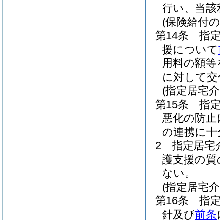
行い、当該
(保険給付
第14条
指
援について
用料の額等
に対して交
(指定居宅
第15条
指
悪化の防止
の連携に十
2
指定居宅
護支援の質
ない。
(指定居宅
第16条
指
針及び
前条