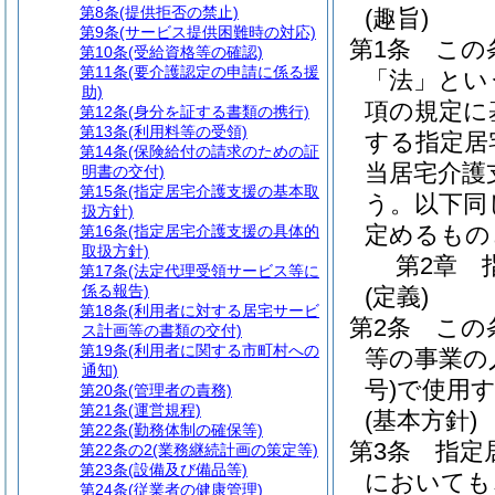
第8条
(提供拒否の禁止)
(趣旨)
第9条
(サービス提供困難時の対応)
第1条
この
第10条
(受給資格等の確認)
第11条
(要介護認定の申請に係る援
「法」とい
助)
項の規定に
第12条
(身分を証する書類の携行)
第13条
(利用料等の受領)
する指定居
第14条
(保険給付の請求のための証
当居宅介護
明書の交付)
第15条
(指定居宅介護支援の基本取
う。以下同
扱方針)
定めるもの
第16条
(指定居宅介護支援の具体的
取扱方針)
第2章
第17条
(法定代理受領サービス等に
係る報告)
(定義)
第18条
(利用者に対する居宅サービ
第2条
この
ス計画等の書類の交付)
第19条
(利用者に関する市町村への
等の事業の
通知)
号)
で使用
第20条
(管理者の責務)
第21条
(運営規程)
(基本方針)
第22条
(勤務体制の確保等)
第3条
指定
第22条の2
(業務継続計画の策定等)
第23条
(設備及び備品等)
においても
第24条
(従業者の健康管理)