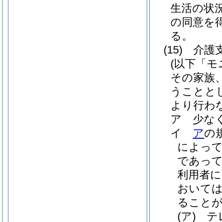
生活の状
の同意を
る。
(15)
介護
(以下「モ
その家族
うことと
より行わ
ア
少な
イ
ア
の
によっ
であって
利用者に
おいては
ること
(ア)
テ