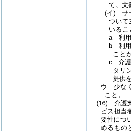
て、文
(イ)
サ
ついて
いるこ
a
利
b
利
こと
c
介
タリ
提供
ウ
少な
こと。
(16)
介護
ビス担当
要性につ
めるもの