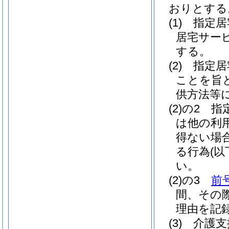
おりとする
(1)
指定居
居宅サー
する。
(2)
指定居
ことを旨
供方法等
(2)の2
指
は他の利
得ない場
る行為
(
い。
(2)の3
前
間、その
理由を記
(3)
介護支