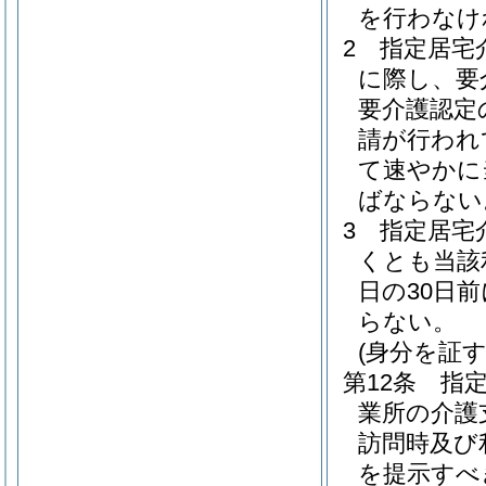
を行わなけ
2
指定居宅
に際し、要
要介護認定
請が行われ
て速やかに
ばならない
3
指定居宅
くとも当該
日の30日
らない。
(身分を証
第12条
指
業所の介護
訪問時及び
を提示すべ