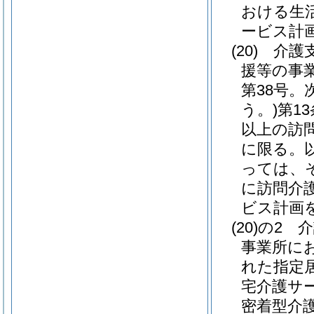
おける生
ービス計
(20)
介護
援等の事
第38号
う。)
第1
以上の訪
に限る。
っては、
に訪問介
ビス計画
(20)の2
介
事業所に
れた指定
宅介護サ
密着型介