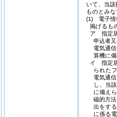
いて、当該
ものとみな
(1)
電子情
掲げるも
ア
指定
申込者又
電気通信
算機に
イ
指定
られた
電気通信
し、当該
に備え
磁的方法
出をする
に係る