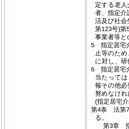
定する老人
者、指定介
活及び社会
第123号)
第
事業者等と
5
指定居宅
止等のため
に対し、研
6
指定居宅
当たっては
報その他必
努めなけれ
(指定居宅
第4条
法第
る。
第3章