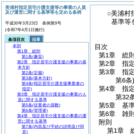
美浦村指定居宅介護支援等の事業の人員
及び運営に関する基準等を定める条例
○美浦村
基準等
平成30年3月23日 条例第9号
(令和7年4月1日施行)
条項目次
沿革
目次
本則
第1章
総則
第1章
総
第1条
(趣旨)
第2章
指定居宅介護支援の事業の基
第2章
指
本方針
第3章
指
第2条
(定義)
第3条
(基本方針)
第6条
第4条
(指定居宅介護支援事業者の
第4章
指
指定)
第3章
指定居宅介護支援の事業の人
第32条
員に関する基準
第5章
基
第5条
(従業者の員数)
第6条
(管理者)
第6章
雑
第4章
指定居宅介護支援の事業の運
附則
営に関する基準
第7条
(内容及び手続の説明及び同
第1章
意)