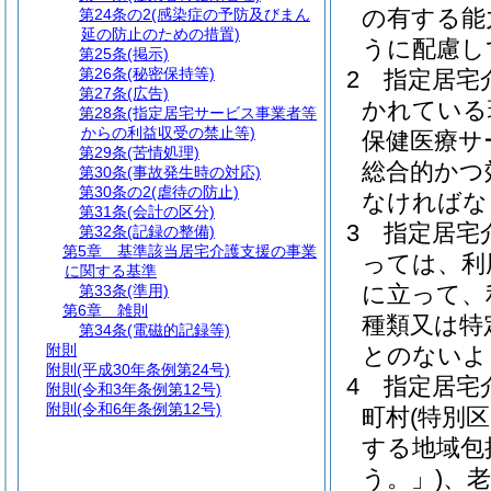
の有する能
第24条の2
(感染症の予防及びまん
延の防止のための措置)
うに配慮し
第25条
(掲示)
第26条
(秘密保持等)
2
指定居宅
第27条
(広告)
かれている
第28条
(指定居宅サービス事業者等
からの利益収受の禁止等)
保健医療サ
第29条
(苦情処理)
総合的かつ
第30条
(事故発生時の対応)
第30条の2
(虐待の防止)
なければな
第31条
(会計の区分)
3
指定居宅
第32条
(記録の整備)
第5章
基準該当居宅介護支援の事業
っては、利
に関する基準
に立って、
第33条
(準用)
第6章
雑則
種類又は特
第34条
(電磁的記録等)
附則
とのないよ
附則
(平成30年条例第24号)
4
指定居宅
附則
(令和3年条例第12号)
附則
(令和6年条例第12号)
町村
(特別
する地域包
う。」)
、老