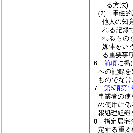
る方法)
(2)
電磁的
他人の知
れる記録
れるもの
媒体をいう
る重要事
6
前項
に掲
への記録を
ものでなけ
7
第5項第1
事業者の使
の使用に係
報処理組織
8
指定居宅
定する重要