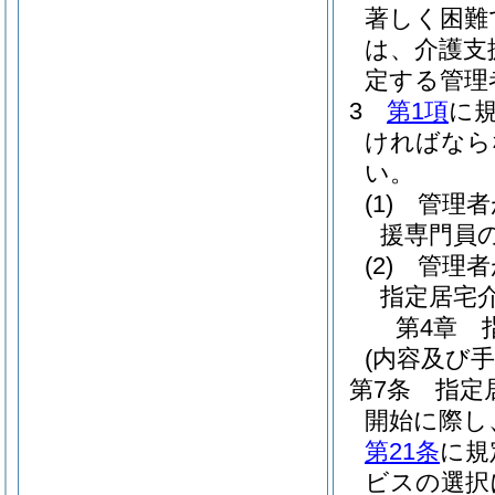
著しく困難
は、介護支
定する管理
3
第1項
に
ければなら
い。
(1)
管理者
援専門員
(2)
管理者
指定居宅
第4章
(内容及び
第7条
指定
開始に際し
第21条
に規
ビスの選択