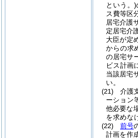
という。)
ス費等区
居宅介護
定居宅介護
大臣が定
からの求
の居宅サ
ビス計画
当該居宅
い。
(21)
介護
ーション
他必要な
を求めな
(22)
前号
計画を作