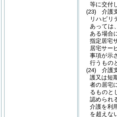
等に交付
(23)
介護
リハビリ
あっては
ある場合
指定居宅
居宅サー
事項が示
行うもの
(24)
介護
護又は短
者の居宅
るものと
認められ
介護を利
を超えな