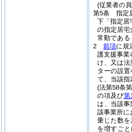
(従業者の員
第5条
指定
下「指定居
の指定居宅
常勤である
2
前項
に規
護支援事業
け、又は法
ターの設置
て、当該指
(法第58
の項及び
第
は、当該事
該事業所に
乗じた数を
を増すごと