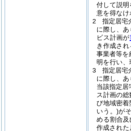
付して説明
意を得なけ
2
指定居宅
に際し、あ
ビス計画が
き作成され
事業者等を
明を行い、
3
指定居宅
に際し、あ
当該指定居
ス計画の総
び地域密着
いう。)
が
める割合及
作成された