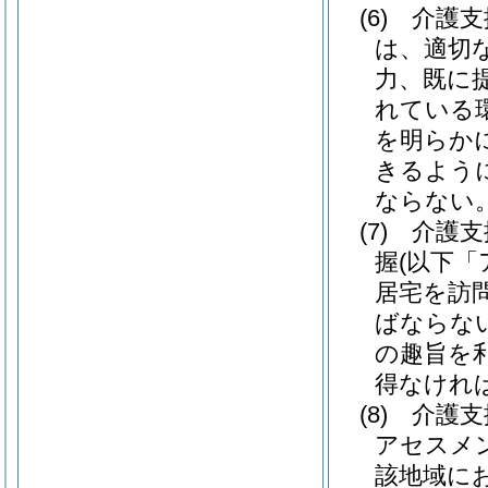
(6)
介護支
は、適切
力、既に
れている
を明らか
きるよう
ならない
(7)
介護支
握
(以下
居宅を訪
ばならな
の趣旨を
得なけれ
(8)
介護支
アセスメ
該地域に