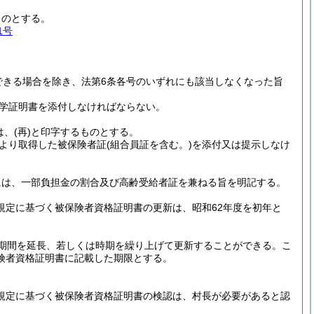
ものとする。
1号
できる場合を除き、法第6条各号のいずれにも該当しなくなった旨
在学証明書を添付しなければならない。
は、
(再)
と印字するものとする。
により取得した被保険者証
(組合員証を含む。)
を添付又は提示しなけ
証には、一部負担金の割合及び高齢受給者証を兼ねる旨を明記する。
の規定に基づく被保険者資格証明書の更新は、昭和62年度を初年と
期間を延長、若しくは時期を繰り上げて更新することができる。
こ
険者資格証明書に記載した期限とする。
の規定に基づく被保険者資格証明書の検認は、村長が必要があると認