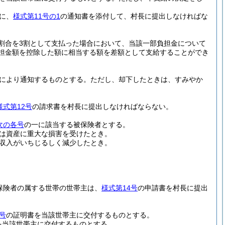
に、
様式第11号の1
の通知書を添付して、村長に提出しなければな
割合を3割として支払った場合において、当該一部負担金について
負担金額を控除した額に相当する額を差額として支給することができ
により通知するものとする。
ただし、却下したときは、すみやか
様式第12号
の請求書を村長に提出しなければならない。
次の各号
の一に該当する被保険者とする。
は資産に重大な損害を受けたとき。
収入がいちじるしく減少したとき。
保険者の属する世帯の世帯主は、
様式第14号
の申請書を村長に提出
号
の証明書を当該世帯主に交付するものとする。
を当該世帯主に交付するものとする。