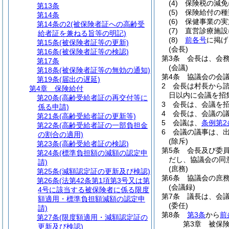
(4)
保険税の減免
第13条
(5)
保険給付の種
第14条
(6)
保健事業の実
第14条の2
(被保険者証への高齢受
(7)
直営診療施設
給者証を兼ねる旨等の明記)
(8)
前各号
に掲げ
第15条
(被保険者証等の更新)
(会長)
第16条
(被保険者証等の検認)
第3条
会長は、会
第17条
(会議)
第18条
(被保険者証等の無効の通知)
第4条
協議会の会
第19条
(届出の遅延)
2
会長は村長から
第4章
保険給付
日以内に会議を招
第20条
(高齢受給者証の再交付等に
3
会長は、会議を
係る申請)
4
会長は、会議の
第21条
(高齢受給者証の更新等)
5
会議は、
条例第2
第22条
(高齢受給者証の一部負担金
6
会議の議事は、
の割合の適用)
(除斥)
第23条
(高齢受給者証の検認)
第5条
会長及び委
第24条
(標準負担額の減額の認定申
だし、協議会の同
請)
(庶務)
第25条
(減額認定証の更新及び検認)
第6条
協議会の庶
第26条
(法第42条第1項第3号又は第
(会議録)
4号に該当する被保険者に係る限度
第7条
議長は、会
額適用・標準負担額減額の認定申
(委任)
請)
第8条
第3条
から
前
第27条
(限度額適用・減額認定証の
第3章
被保
更新及び検認)