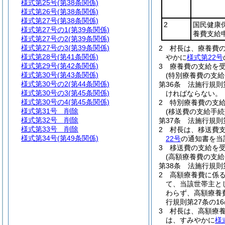
様式第25号
(第38条関係)
様式第26号
(第38条関係)
様式第27号
(第38条関係)
2
国民健康
様式第27号の1
(第39条関係)
養費支給
様式第27号の2
(第39条関係)
様式第27号の3
(第39条関係)
2
村長は、療養費
様式第28号
(第41条関係)
やかに
様式第22号
様式第29号
(第42条関係)
3
療養費の支給を
様式第30号
(第43条関係)
(特別療養費の支給
様式第30号の2
(第44条関係)
第36条
法施行規則
様式第30号の3
(第45条関係)
ければならない。
様式第30号の4
(第45条関係)
2
特別療養費の支
様式第31号
削除
(移送費の支給手続
様式第32号
削除
第37条
法施行規則
様式第33号
削除
2
村長は、移送費
様式第34号
(第49条関係)
22号
の通知書を当
3
移送費の支給を
(高額療養費の支給
第38条
法施行規則
2
高額療養費に係
て、当該世帯主と
わらず、高額療養
行規則第27条の
3
村長は、高額療
は、すみやかに
様