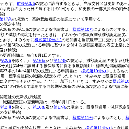
かわらず、
前条第3項
の規定に該当するときは、当該交付又は更新のあっ
又は更新のあった日の属する月の1日)
から、変更後の一部負担金の割合
認)
第17条
の規定は、高齢受給者証の検認について準用する。
の認定申請)
第26条の3第1項の規定による申請書は、
様式第10号
によるものとする
担額の減額の認定を行ったときは、すみやかに標準負担額減額認定証
(以
ときは、すみやかに
様式第10号の2
の通知書を当該世帯主に交付するも
条の3第5項の規定による申請に基づき交付する減額認定証の表面上部に
及び検認)
の更新時期は、毎年8月1日とする。
び
第2項
を除く。)
、
第16条
及び
第17条
の規定は、減額認定証の更新及び
第3号又は第4号に該当する被保険者に係る限度額適用・標準負担額減額の
第27条の14の4第1項の規定による申請書は、
様式第10号の1
によるもの
適用・標準負担額の減額の認定を行ったときは、すみやかに限度額適用
に交付するものとする。
ただし、却下したときは、すみやかに
様式第1
条の14の4第4項で準用する同規則第26条の3第5項の規定による申請
認定証の更新及び検認)
・減額認定証の更新時期は、毎年8月1日とする。
び
第2項
を除く。)
、
第16条
及び
第17条
の規定は、限度額適用・減額認定
の支給手続)
第26条の5第2項の規定による申請書は、
様式第11号
によるものとし、
様
担額の差額の支給を決定したときは、すみやかに
様式第11号の1
の通知書