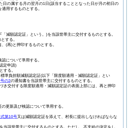
た日の属する月の翌月の1日
(該当することとなった日が月の初日の
を適用するものとする。
。
下「減額認定証」という。)
を当該世帯主に交付するものとする。
のとする。
は、
(再)
と押印するものとする。
検認について準用する。
認定申請)
とする。
・標準負担額減額認定証
(以下「限度額適用・減額認定証」とい
0号の2
の通知書を当該世帯主に交付するものとする。
に基づき交付する限度額適用・減額認定証の表面上部には、再と押印
証の更新及び検認について準用する。
式第10号
又は減額認定証を添えて、村長に提出しなければならな
を当該世帯主に交付するものとする。
ただし、不支給の決定をし