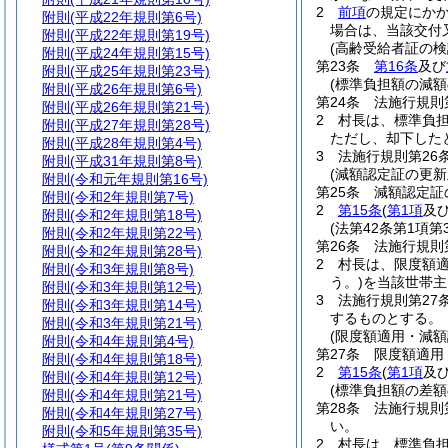
2
前項
の規定にか
附則
(平成22年規則第6号)
場合は、当該交付
附則
(平成22年規則第19号)
(高齢受給者証の検
附則
(平成24年規則第15号)
第23条
第16条
及び
附則
(平成25年規則第23号)
(標準負担額の減額
附則
(平成26年規則第6号)
第24条
法施行規則
附則
(平成26年規則第21号)
2
村長は、標準負
附則
(平成27年規則第28号)
ただし、却下した
附則
(平成28年規則第4号)
3
法施行規則第26
附則
(平成31年規則第8号)
(減額認定証の更新
附則
(令和元年規則第16号)
第25条
減額認定証
附則
(令和2年規則第7号)
2
第15条
(
第1項
及
附則
(令和2年規則第18号)
(法第42条第1項
附則
(令和2年規則第22号)
第26条
法施行規則
附則
(令和2年規則第28号)
2
村長は、限度額
附則
(令和3年規則第8号)
う。)
を当該世帯主
附則
(令和3年規則第12号)
3
法施行規則第27
附則
(令和3年規則第14号)
するものとする。
附則
(令和3年規則第21号)
(限度額適用・減額
附則
(令和4年規則第4号)
第27条
限度額適用
附則
(令和4年規則第18号)
2
第15条
(
第1項
及
附則
(令和4年規則第12号)
(標準負担額の差額
附則
(令和4年規則第21号)
第28条
法施行規則
附則
(令和4年規則第27号)
い。
附則
(令和5年規則第35号)
2
村長は、標準負