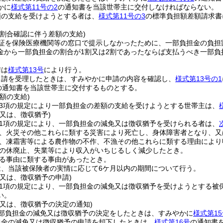
かに
様式第11号の2
の通知書を当該世帯主に交付しなければならない。
額の支給を受けようとする者は、
様式第11号の3
の標準負担額差額請求書
担割合確認に伴う差額の支給)
証を保険医療機関等の窓口で提示しなかったために、一部負担金の負担
金から一部負担金の割合が1割又は2割であったならば支払うべき一部
請は
様式第13号
により行う。
申請を受理したときは、すみやかに申請の内容を確認し、
様式第13号の1
の通知書を当該世帯主に交付するものとする。
額の支給)
第3項の規定により一部負担金の差額の支給を受けようとする世帯主は、
又は、徴収猶予)
第1項の規定により、一部負担金の減免又は徴収猶予を受けられる者は、
、火災その他これらに類する災害により死亡し、身体障害者となり、又
、凍霜害等による農作物の不作、不漁その他これらに類する理由により
の休廃止、失業等により収入がいちじるしく減少したとき。
る事由に類する事由があったとき。
は、当該被保険者の実情に応じて6ケ月以内の期間について行う。
又は、徴収猶予の申請)
第1項の規定により、一部負担金の減免又は徴収猶予を受けようとする被
い。
免又は、徴収猶予の決定の通知)
部負担金の減免又は徴収猶予の決定をしたときは、すみやかに
様式第15
担金の減免又は徴収猶予の申請を却下したときは、
様式第16号
の通知書