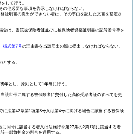
示をして行う。
その他必要な事項を告示しなければならない。
資格証明書の提出ができない者は、その事由を記した文書を指定さ
場合は、当該被保険者証並びに被保険者資格証明書の記号番号等を
。
、
様式第7号
の理由書を当該届出の際に提出しなければならない。
のとする。
を初年とし、原則として1年毎に行う。
、当該世帯に属する被保険者に交付した高齢受給者証のすべてを更
でに法第42条第1項第3号又は第4号に掲げる場合に該当する被保険
他に同号に該当する者又は法施行令第27条の2第1項に該当する者
当該一部負担金の割合を適用する。