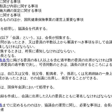
に関する事項
類及び内容に関する事項
施大綱の策定に関する事項
に関する事項
るもののほか、国民健康保険事業の運営上重要な事項
務を総理し、協議会を代表する。
議
(以下「会議」という。)
は、会長が招集する。
諮問があったとき、又は委員の半数以上から審議すべき事項を示して会議
集しなければならない。
招集するときは、村長に通知しなければならない。
議長となる。
条各号
に掲げる委員の各1人以上を含む過半数の委員の出席がなければ
出席委員の過半数で決し、可否同数のときは、議長の決するところによ
員は、自己又は父母、祖父母、配偶者、子、孫若しくは兄弟姉妹の一身
意があったときは、その会議に出席し、発言することができる。
務は、国保年金課において処理する。
議録を作成し、会議に出席した2人の委員とともに署名しなければならな
条
までに定めるもののほか、協議会の運営に関し、必要な事項は、会長
険者