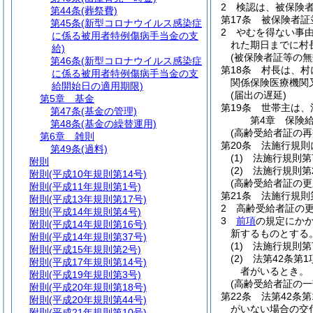
2
検認は、被保険
第44条
(葬祭費)
第17条
被保険者証
第45条
(新型コロナウイルス感染症
2
やむを得ない事
に係る被用者特例傷病手当金の支
れた期日までに村
給)
(被保険者証等の無
第46条
(新型コロナウイルス感染症
第18条
村長は、村
に係る被用者特例傷病手当金の支
関係保険医療機関
給開始日の適用期限)
(届出の遅延)
第5章
基金
第19条
世帯主は、
第47条
(基金の管理)
第4章
保険
第48条
(基金の繰替運用)
(高齢受給者証の再
第6章
雑則
第20条
法施行規則
第49条
(過料)
(1)
法施行規則第
附則
(2)
法施行規則第
附則
(平成10年規則第14号)
(高齢受給者証の更
附則
(平成11年規則第1号)
第21条
法施行規則
附則
(平成13年規則第17号)
2
高齢受給者証の更
附則
(平成14年規則第4号)
3
前項
の規定にか
附則
(平成14年規則第16号)
新するものとする
附則
(平成14年規則第37号)
(1)
法施行規則第
附則
(平成15年規則第2号)
(2)
法第42条第
附則
(平成17年規則第14号)
者がいるとき。
附則
(平成19年規則第3号)
(高齢受給者証の一
附則
(平成20年規則第18号)
第22条
法第42条
附則
(平成20年規則第44号)
がいない場合の交
附則
(平成21年規則第10号)