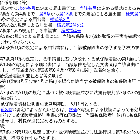
に係る届出等)
に規定する
次の各号
に定める届出書等は、
当該各号
に定める様式による
2条から第4条まで、
第8条
から
第13条
までの規定による届出書
様式第
第5条の規定による届出書
様式第2号
5条の2の規定による届出書
様式第2号の2
7条第1項の規定による申請書
様式第4号
第3条の規定による届出書には、当該被保険者の資格取得の事実を確認
なければならない。
第5条第1項の規定による届出書には、当該被保険者の修学する学校の
第7条第1項の規定による申請書に基づき交付する被保険者証の第1面に
第13条の規定による届出書には、当該事由を記した文書又は当該事由
だし、当該届出が法第6条第6号及び第8号に関する場合を除く。
高齢受給者証を兼ねる旨等の明記)
2条第1項第3号又は第4号に掲げる場合に該当する被保険者の被保険者
新)
第7条の2第1項の規定に基づく被保険者証並びに法施行規則第7条の3
年毎に行う。
被保険者資格証明書の更新時期は、8月1日とする。
り
前2項
の規定によりがたいときは、
次条
の規定による検認によって有効
証並びに被保険者資格証明書の有効期限は、当該被保険者証並びに被保
号番号は、村長が別に定めるものとする。
認)
第7条の2第1項の規定に基づく被保険者証並びに法施行規則第7条の3
都度、検認を行うものとする。