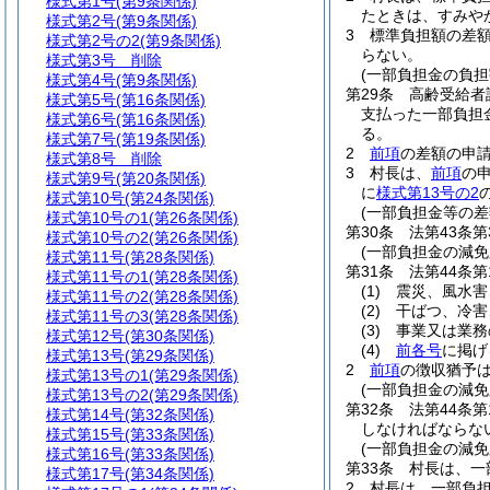
様式第1号
(第9条関係)
たときは、すみや
様式第2号
(第9条関係)
3
標準負担額の差
様式第2号の2
(第9条関係)
らない。
様式第3号
削除
(一部負担金の負
様式第4号
(第9条関係)
第29条
高齢受給者
様式第5号
(第16条関係)
支払った一部負担
様式第6号
(第16条関係)
る。
様式第7号
(第19条関係)
2
前項
の差額の申
様式第8号
削除
3
村長は、
前項
の
様式第9号
(第20条関係)
に
様式第13号の2
様式第10号
(第24条関係)
(一部負担金等の差
様式第10号の1
(第26条関係)
第30条
法第43条
様式第10号の2
(第26条関係)
(一部負担金の減免
様式第11号
(第28条関係)
第31条
法第44条
様式第11号の1
(第28条関係)
(1)
震災、風水害
様式第11号の2
(第28条関係)
(2)
干ばつ、冷害
様式第11号の3
(第28条関係)
(3)
事業又は業務
様式第12号
(第30条関係)
(4)
前各号
に掲げ
様式第13号
(第29条関係)
2
前項
の徴収猶予
様式第13号の1
(第29条関係)
(一部負担金の減免
様式第13号の2
(第29条関係)
第32条
法第44条
様式第14号
(第32条関係)
しなければならな
様式第15号
(第33条関係)
(一部負担金の減
様式第16号
(第33条関係)
第33条
村長は、一
様式第17号
(第34条関係)
2
村長は、一部負