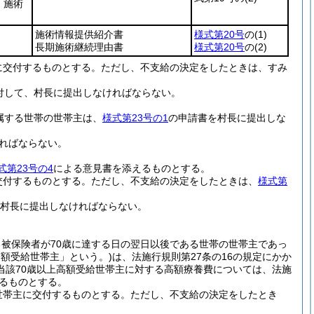
」施術
施術情報提供紹介書
様式第20号
の
(1)
長期施術継続理由書
様式第20号
の
(2)
に交付するものとする。
ただし、不支給の決定をしたときは、すみ
付して、村長に提出しなければならない。
属する世帯の世帯主は、
様式第23号の1
の申請書を村長に提出しな
ればならない。
式第23号の4
による意見書を添えるものとする。
交付するものとする。
ただし、不支給の決定をしたときは、
様式第
村長に提出しなければならない。
被保険者が70歳に達する日の翌日以後である世帯の世帯主であっ
高額受給世帯主」という。)
は、法施行規則第27条の16の規定にかか
当該70歳以上高額受給世帯主に対する高額療養費については、法施
きるものとする。
世帯主に交付するものとする。
ただし、不支給の決定をしたとき