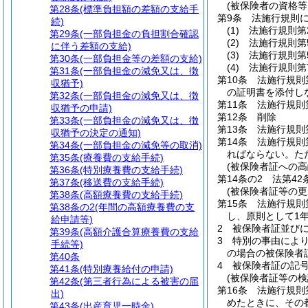
(被保険者の資格等
第28条
(標準負担額の差額の支給手
第9条
法施行規則
続)
(1)
法施行規則第
第29条
(一部負担金の負担割合確認
(2)
法施行規則
に伴う差額の支給)
(3)
法施行規則第
第30条
(一部負担金等の差額の支給)
(4)
法施行規則第
第31条
(一部負担金の減免又は、徴
第10条
法施行規則
収猶予)
の証明書を添付し
第32条
(一部負担金の減免又は、徴
第11条
法施行規則
収猶予の申請)
第12条
削除
第33条
(一部負担金の減免又は、徴
第13条
法施行規則
収猶予の決定の通知)
第14条
法施行規則
第34条
(一部負担金の減免等の取消)
ればならない。
た
第35条
(療養費の支給手続)
(被保険者証への
第36条
(特別療養費の支給手続)
第14条の2
法第4
第37条
(移送費の支給手続)
(被保険者証等の更
第38条
(高額療養費の支給手続)
第15条
法施行規則
第38条の2
(年間の高額療養費の支
し、原則として1
給申請等)
2
被保険者証並びに
第39条
(高額介護合算療養費の支給
3
特別の事由によ
手続等)
の場合の被保険者
第40条
4
被保険者証の記
第41条
(特別療養給付の申請)
(被保険者証等の検
第42条
(第三者行為による被害の届
第16条
法施行規則
出)
めたときに、その
第43条
(出産育児一時金)