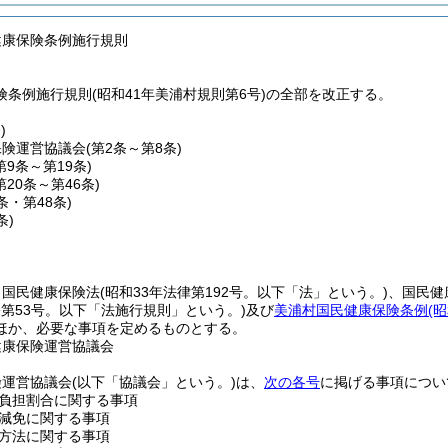
健康保険条例施行規則
条例施行規則(昭和41年美浦村規則第6号)の全部を改正する。
)
保険運営協議会
(第2条～第8条)
第9条～第19条)
第20条～第46条)
7条・第48条)
条)
、国民健康保険法
(昭和33年法律第192号。以下「法」という。)
、国民健
令第53号。以下「法施行規則」という。)
及び
美浦村国民健康保険条例
(
ほか、必要な事項を定めるものとする。
健康保険運営協議会
険運営協議会
(以下「協議会」という。)
は、
次の各号
に掲げる事項につい
負担割合に関する事項
減免に関する事項
方法に関する事項