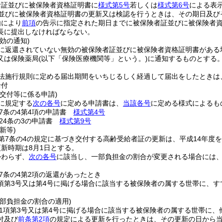
者証並びに被保険者資格証明書に
様式第5号
若しくは
様式第6号
による表
並びに被保険者資格証明書の更新又は検認を行うときは、その期日及び
由により
前項
の告示に指定された期日までに被保険者証並びに被保険者
長に提出しなければならない。
効の通知)
に返還されていない無効の被保険者証並びに被保険者資格証明書がある
又は保険薬局
(以下「保険医療機関等」という。)
に通知するものとする
法施行規則に定める届出期間をいちじるしく経過して届出をしたときは
給付
交付等に係る申請)
に規定する
次の各号
に定める申請書は、
当該各号
に定める様式によるも
7条の4第4項の申請書
様式第4号
24条の3の申請書
様式第9号
新等)
第7条の4の規定に基づき交付する高齢受給者証の更新は、平成14年度
新時期は8月1日とする。
かわらず、
次の各号
に該当し、一部負担金の割合が変更される場合には
。
7条の4第2項の返還があったとき
1項第3号又は第4号に掲げる場合に該当する被保険者の属する世帯に、す
部負担金の割合の適用)
第1項第3号又は第4号に掲げる場合に該当する被保険者の属する世帯に、
付及び
前条第2項
の規定による更新を行ったときは、その更新の日から