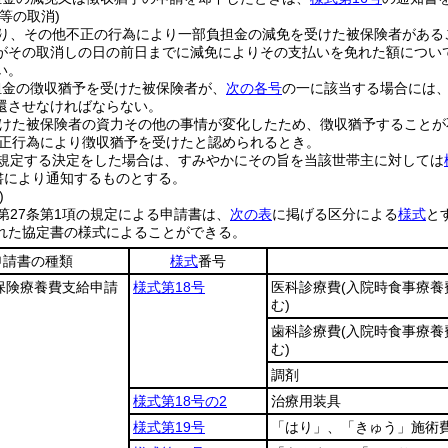
等の取消)
り、その他不正の行為により一部負担金の減免を受けた被保険者がある
がその取消しの日の前日までに減免によりその支払いを免れた額につい
い。
担金の徴収猶予を受けた被保険者が、
次の各号
の一に該当する場合には
還させなければならない。
けた被保険者の資力その他の事情が変化したため、徴収猶予することが
正行為により徴収猶予を受けたと認められるとき。
規定する決定をした場合は、すみやかにその旨を当該世帯主に対しては
書により通知するものとする。
)
第27条第1項の規定による申請書は、
次の表
に掲げる区分による
様式
と
れた協定書の様式によることができる。
申請書の種類
様式
番号
保険療養費支給申請
様式第18号
医科診療費
(入院時食事療養
む)
歯科診療費
(入院時食事療養
む)
調剤
様式第18号の2
治療用装具
様式第19号
「はり」、「きゅう」施術