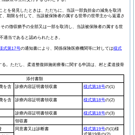
ことを発見したときは、ただちに、当該一部負担金の減免を取消
て、期限を付して、当該被保険者の属する世帯の世帯主から返還さ
、その徴収猶予の全部又は一部を取消し、当該被保険者の属する世
不適当であると認められたとき。
様式第17号
の通知書により、関係保険医療機関等に対しては
様式
する。
ただし、柔道整復師施術療養に関する申請は、村と柔道接骨
添付書類
費を含
診療内容証明書領収書
様式第18号
の
(1)
費を含
診療内容証明書領収書
様式第18号
の
(2)
診療内容証明書領収書
様式第18号
の
(3)
領収書
費
同意書又は診断書
様式第19号
の
(1)
様
式第19号の
(2)