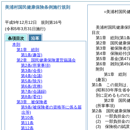
美浦村国民健康保険条例施行規則
○美浦村国民
平成9年12月12日 規則第16号
美浦村国民健康保険
(令和5年3月31日施行)
目次
第1章
総則
(第1条
条項目次
沿革
第2章
国民健康
本則
第3章
被保険者
(
第1章
総則
第4章
保険給付
(
第1条
(趣旨)
第5章
基金
(第4
第2章
国民健康保険運営協議会
第6章
雑則
(第49
第2条
(所掌事項)
附則
第3条
(会長)
第1章
総則
第4条
(会議)
(趣旨)
第5条
(除斥)
第1条
この規則は
第6条
(庶務)
(昭和33年厚生省
第7条
(会議録)
別に定めるものの
第8条
(委任)
第2章
国民
第3章
被保険者
(所掌事項)
第9条
(被保険者の資格等に係る届
第2条
国民健康保
出等)
(1)
一部負担金の
第10条
(2)
一部負担金の
第11条
(3)
保険税の賦課
第12条