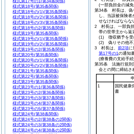
様式第17号の1
(第34条関係)
(一部負担金の減免
様式第18号
(第35条関係)
第34条
村長は、偽
様式第18号の(1)
(第35条関係)
し、当該被保険者
様式第18号の(2)
(第35条関係)
せなければならな
様式第18号の(3)
(第35条関係)
2
村長は、一部負
様式第18号の2
(第35条関係)
帯の世帯主から返
様式第19号
(第35条関係)
(1)
徴収猶予を受
様式第19号の(1)
(第35条関係)
(2)
偽りその他不
様式第19号の(2)
(第35条関係)
3
村長は、
前2項
に
様式第19号の2
(第35条関係)
第17号の1
の通知
様式第20号
(第35条関係)
(療養費の支給手続
様式第20号の(1)
(第35条関係)
第35条
法施行規則
様式第20号の(2)
(第35条関係)
会との間に締結さ
様式第21号
(第35条関係)
様式第22号
(第35条関係)
様式第23号
(第35条関係)
1
国民健康
様式第23号の1
(第36条関係)
書
様式第23号の2
(第36条関係)
様式第23号の3
(第37条関係)
様式第23号の4
(第37条関係)
様式第23号の5
(第37条関係)
様式第24号
(第38条関係)
様式第24号の2
(第38条の2関係)
様式第24号の3
(第38条の2関係)
様式第24号の4
(第38条の2関係)