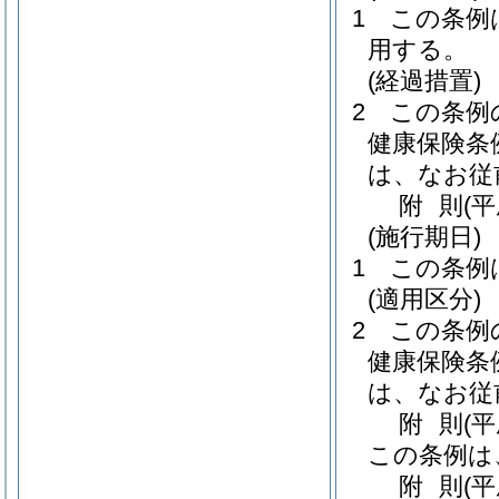
1
この条例
用する。
(経過措置)
2
この条例
健康保険条
は、なお従
附
則
(
(施行期日)
1
この条例
(適用区分)
2
この条例
健康保険条
は、なお従
附
則
(
この条例は
附
則
(