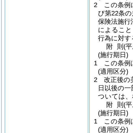
2
この条例
び第22条
保険法施行
によること
行為に対す
附
則
(
(施行期日)
1
この条例
(適用区分)
2
改正後の
日以後の一
ついては、
附
則
(
(施行期日)
1
この条例
(適用区分)