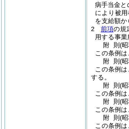
病手当金と
により被用
を支給額か
2
前項
の規
用する事業
附
則
(
この条例は
附
則
(
この条例は
する。
附
則
(
この条例は
附
則
(
この条例は
附
則
(
この条例は