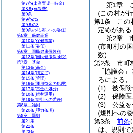
第7条
(出産育児一時金)
第1章
第8条
(葬祭費)
(この村が
第9条
第9条の2
第1条
この
第9条の3
定めがある
第9条の4
(規則への委任)
第5章
保健事業
第2章
第10条
(保健事業)
(市町村の
第11条
(委任)
第6章
国民健康保険税
数)
第12条
(国民健康保険税)
第2条
市町
第7章
基金
第13条
(基金)
「協議会」
第14条
(積立て)
第15条
(管理)
ろによる。
第16条
(運用益金の処理)
(1)
被保険
第17条
(基金の処分)
第18条
(繰替運用)
(2)
保険医
第19条
(規則への委任)
(3)
公益を
第8章
雑則
第20条
(弾力条項)
(規則への委
第9章
罰則
第3条
前条
第21条
第22条
は、規則で
第23条