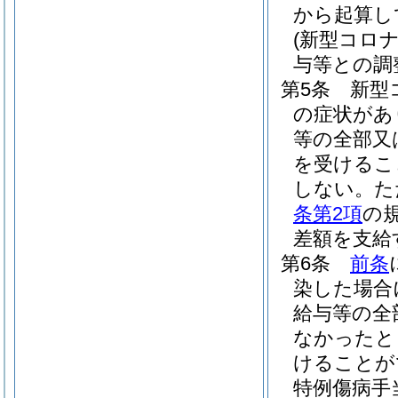
から起算し
(新型コロ
与等との調
第5条
新型
の症状があ
等の全部又
を受けるこ
しない。
た
条第2項
の
差額を支給
第6条
前条
染した場合
給与等の全
なかったと
けることが
特例傷病手