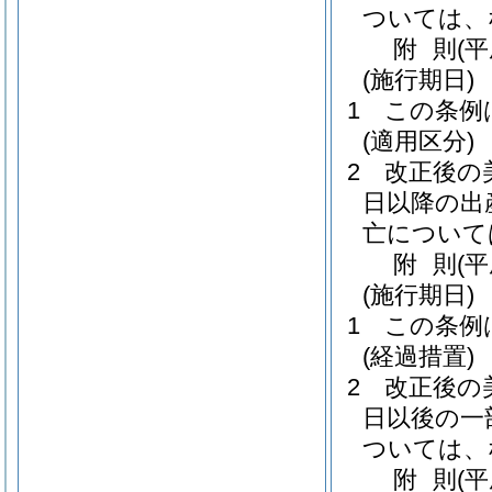
ついては、
附
則
(
(施行期日)
1
この条例
(適用区分)
2
改正後の
日以降の出
亡について
附
則
(
(施行期日)
1
この条例
(経過措置)
2
改正後の
日以後の一
ついては、
附
則
(