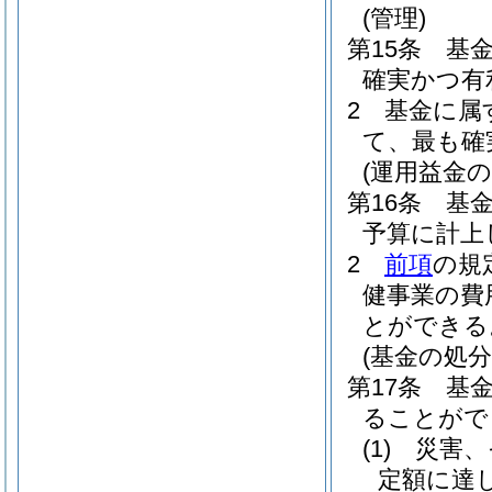
(管理)
第15条
基
確実かつ有
2
基金に属
て、最も確
(運用益金の
第16条
基
予算に計上
2
前項
の規
健事業の費
とができる
(基金の処分
第17条
基
ることがで
(1)
災害、
定額に達