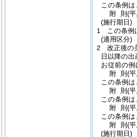
この条例は
附
則
(
(施行期日)
1
この条例
(適用区分)
2
改正後の
日以降の出
お従前の例
附
則
(
この条例は
附
則
(
この条例は
附
則
(
この条例は
附
則
(
(施行期日)