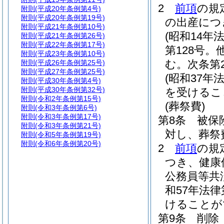
2
前項
の規
附則
(平成20年条例第4号)
附則
(平成20年条例第19号)
の出産につ
附則
(平成21年条例第10号)
(昭和14年法
附則
(平成21年条例第26号)
附則
(平成22年条例第17号)
第128号
附則
(平成23年条例第10号)
む。次条第
附則
(平成26年条例第25号)
附則
(平成27年条例第25号)
(昭和37年法
附則
(平成30年条例第4号)
附則
(平成30年条例第32号)
を受けるこ
附則
(令和2年条例第15号)
(葬祭費)
附則
(令和3年条例第6号)
附則
(令和3年条例第17号)
第8条
被保
附則
(令和3年条例第21号)
対し、葬祭費
附則
(令和5年条例第19号)
附則
(令和6年条例第20号)
2
前項
の規
つき、健康
公務員等共
和57年法律
けることが
第9条
削除