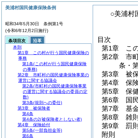
美浦村国民健康保険条例
○美浦村
昭和34年5月30日 条例第1号
(令和6年12月2日施行)
目次
条項目次
沿革
第1章
こ
本則
第1章
この村が行う国民健康保険の
第2章
市
事務
第1条
(この村が行う国民健康保険
条・第
の事務)
第3章
被
第2章
市町村の国民健康保険事業の
運営に関する協議会
第4章
保
第2条
(市町村の国民健康保険事業
第5章
保
の運営に関する協議会の委員の定
数)
第6章
国
第3条
(規則への委任)
第7章
基
第3章
被保険者
第4条
第8章
雑
第4条の2
(被保険者としない者)
第9章
罰
第4章
保険給付
第5条
(一部負担金等)
附則
第6条