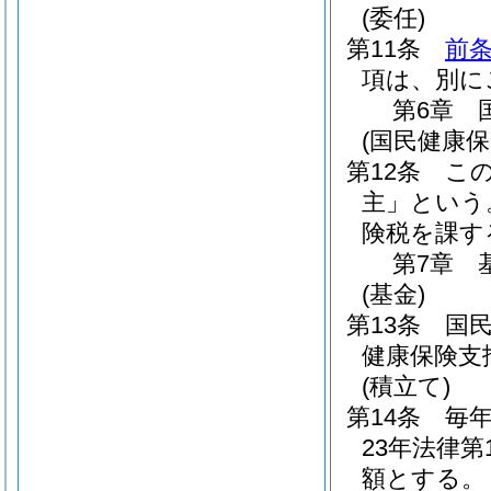
(委任)
第11条
前
項は、別に
第6章
(国民健康保
第12条
こ
主」という
険税を課す
第7章
(基金)
第13条
国
健康保険支
(積立て)
第14条
毎
23年法律第1
額とする。