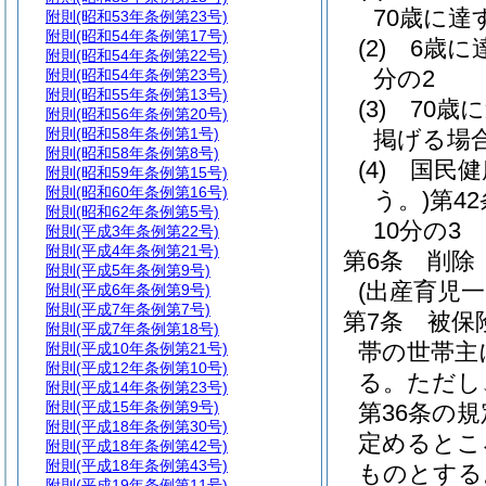
70歳に達
附則
(昭和53年条例第23号)
附則
(昭和54年条例第17号)
(2)
6歳に
附則
(昭和54年条例第22号)
分の2
附則
(昭和54年条例第23号)
附則
(昭和55年条例第13号)
(3)
70歳
附則
(昭和56年条例第20号)
附則
(昭和58年条例第1号)
掲げる場
附則
(昭和58年条例第8号)
(4)
国民健
附則
(昭和59年条例第15号)
附則
(昭和60年条例第16号)
う。)
第4
附則
(昭和62年条例第5号)
10分の3
附則
(平成3年条例第22号)
附則
(平成4年条例第21号)
第6条
削除
附則
(平成5年条例第9号)
(出産育児一
附則
(平成6年条例第9号)
附則
(平成7年条例第7号)
第7条
被保
附則
(平成7年条例第18号)
帯の世帯主
附則
(平成10年条例第21号)
附則
(平成12年条例第10号)
る。
ただし
附則
(平成14年条例第23号)
附則
(平成15年条例第9号)
第36条の
附則
(平成18年条例第30号)
定めるとこ
附則
(平成18年条例第42号)
附則
(平成18年条例第43号)
ものとする
附則
(平成19年条例第11号)