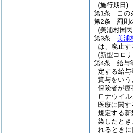
(施行期日)
第1条
この
第2条
罰則
(美浦村国
第3条
美浦
は、廃止す
(新型コロ
第4条
給与
定する給与
賞与をいう
保険者が療
ロナウイル
医療に関す
規定する新
染したとき
れるときに