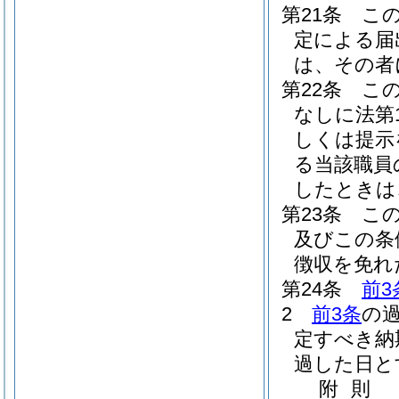
第21条
こ
定による届
は、その者
第22条
こ
なしに法第
しくは提示
る当該職員
したときは
第23条
こ
及びこの条
徴収を免れ
第24条
前3
2
前3条
の
定すべき納
過した日と
附
則