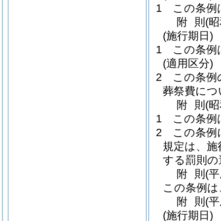
1
この条例
附
則
(
(施行期日)
1
この条例
(適用区分)
2
この条例
葬祭費につ
附
則
(
1
この条例
2
この条例
規定は、施
する罰則の
附
則
(
この条例は
附
則
(
(施行期日)