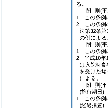
る。
附
則
(
1
この条例
2
この条例
法第32条
の例による
附
則
(
1
この条例
2
平成10
は入院時食
を受けた場
による。
附
則
(
(施行期日)
1
この条例
(経過措置)