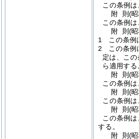
この条例は
附
則
(
この条例は
附
則
(
1
この条例
2
この条例
定は、この
ら適用する
附
則
(
この条例は
附
則
(
この条例は
附
則
(
この条例は
する。
附
則
(