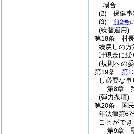
場合
(2)
保健事
(3)
前2号
(繰替運用)
第18条
村
繰戻しの方
計現金に繰
(規則への委
第19条
第1
し必要な事
第8章
(弾力条項)
第20条
国
年法律第67
ことができ
第9章