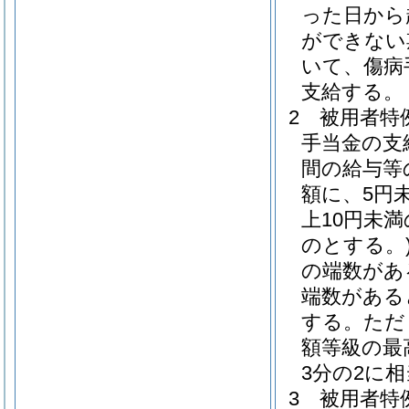
った日から
ができない
いて、傷病
支給する。
2
被用者特
手当金の支
間の給与等
額に、5円
上10円未
のとする。
の端数があ
端数がある
する。
ただ
額等級の最
3分の2に
3
被用者特