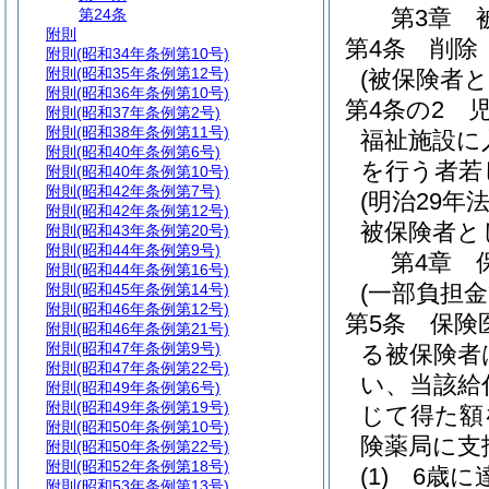
第3章
第24条
附則
第4条
削除
附則
(昭和34年条例第10号)
附則
(昭和35年条例第12号)
(被保険者と
附則
(昭和36年条例第10号)
第4条の2
附則
(昭和37年条例第2号)
附則
(昭和38年条例第11号)
福祉施設に
附則
(昭和40年条例第6号)
を行う者若
附則
(昭和40年条例第10号)
附則
(昭和42年条例第7号)
(明治29年法
附則
(昭和42年条例第12号)
被保険者と
附則
(昭和43年条例第20号)
附則
(昭和44年条例第9号)
第4章
附則
(昭和44年条例第16号)
(一部負担金
附則
(昭和45年条例第14号)
附則
(昭和46年条例第12号)
第5条
保険
附則
(昭和46年条例第21号)
附則
(昭和47年条例第9号)
る被保険者
附則
(昭和47年条例第22号)
い、当該給
附則
(昭和49年条例第6号)
附則
(昭和49年条例第19号)
じて得た額
附則
(昭和50年条例第10号)
険薬局に支
附則
(昭和50年条例第22号)
附則
(昭和52年条例第18号)
(1)
6歳に
附則
(昭和53年条例第13号)