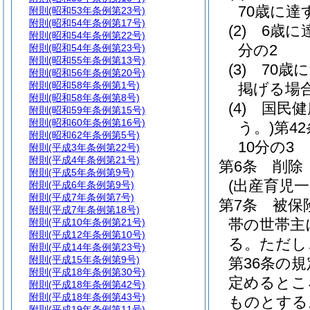
70歳に達
附則
(昭和53年条例第23号)
附則
(昭和54年条例第17号)
(2)
6歳に
附則
(昭和54年条例第22号)
分の2
附則
(昭和54年条例第23号)
附則
(昭和55年条例第13号)
(3)
70歳
附則
(昭和56年条例第20号)
附則
(昭和58年条例第1号)
掲げる場
附則
(昭和58年条例第8号)
(4)
国民健
附則
(昭和59年条例第15号)
附則
(昭和60年条例第16号)
う。)
第4
附則
(昭和62年条例第5号)
10分の3
附則
(平成3年条例第22号)
附則
(平成4年条例第21号)
第6条
削除
附則
(平成5年条例第9号)
(出産育児一
附則
(平成6年条例第9号)
附則
(平成7年条例第7号)
第7条
被保
附則
(平成7年条例第18号)
帯の世帯主
附則
(平成10年条例第21号)
附則
(平成12年条例第10号)
る。
ただし
附則
(平成14年条例第23号)
附則
(平成15年条例第9号)
第36条の
附則
(平成18年条例第30号)
定めるとこ
附則
(平成18年条例第42号)
附則
(平成18年条例第43号)
ものとする
附則
(平成19年条例第11号)