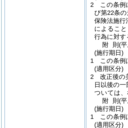
2
この条例
び第22条
保険法施行
によること
行為に対す
附
則
(
(施行期日)
1
この条例
(適用区分)
2
改正後の
日以後の一
ついては、
附
則
(
(施行期日)
1
この条例
(適用区分)