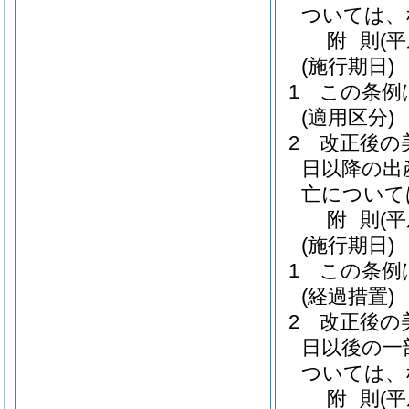
ついては、
附
則
(
(施行期日)
1
この条例
(適用区分)
2
改正後の
日以降の出
亡について
附
則
(
(施行期日)
1
この条例
(経過措置)
2
改正後の
日以後の一
ついては、
附
則
(