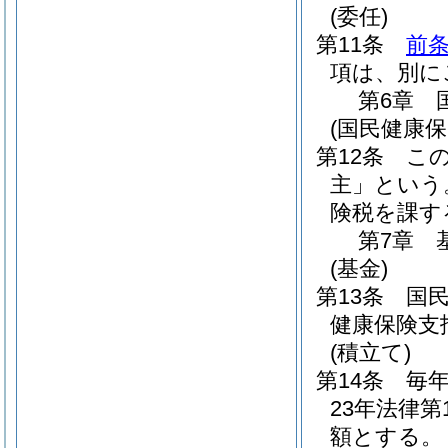
(委任)
第11条
前
項は、別に
第6章
(国民健康保
第12条
こ
主」という
険税を課す
第7章
(基金)
第13条
国
健康保険支
(積立て)
第14条
毎
23年法律第1
額とする。