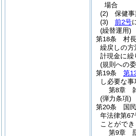
場合
(2)
保健事
(3)
前2号
(繰替運用)
第18条
村
繰戻しの方
計現金に繰
(規則への委
第19条
第1
し必要な事
第8章
(弾力条項)
第20条
国
年法律第67
ことができ
第9章