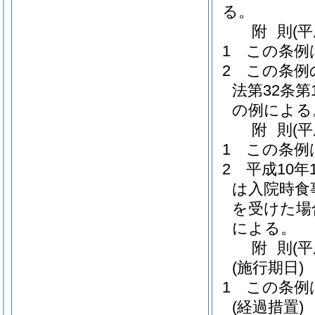
る。
附
則
(
1
この条例
2
この条例
法第32条
の例による
附
則
(
1
この条例
2
平成10
は入院時食
を受けた場
による。
附
則
(
(施行期日)
1
この条例
(経過措置)