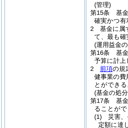
(管理)
第15条
基
確実かつ有
2
基金に属
て、最も確
(運用益金の
第16条
基
予算に計上
2
前項
の規
健事業の費
とができる
(基金の処分
第17条
基
ることがで
(1)
災害、
定額に達