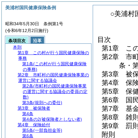
美浦村国民健康保険条例
○美浦村
昭和34年5月30日 条例第1号
(令和6年12月2日施行)
目次
条項目次
沿革
第1章
こ
本則
第1章
この村が行う国民健康保険の
第2章
市
事務
第1条
(この村が行う国民健康保険
条・第
の事務)
第3章
被
第2章
市町村の国民健康保険事業の
運営に関する協議会
第4章
保
第2条
(市町村の国民健康保険事業
第5章
保
の運営に関する協議会の委員の定
数)
第6章
国
第3条
(規則への委任)
第7章
基
第3章
被保険者
第4条
第8章
雑
第4条の2
(被保険者としない者)
第9章
罰
第4章
保険給付
第5条
(一部負担金等)
附則
第6条