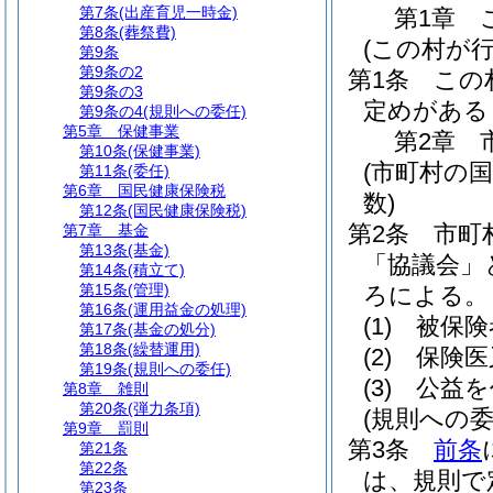
第7条
(出産育児一時金)
第1章
第8条
(葬祭費)
(この村が
第9条
第9条の2
第1条
この
第9条の3
定めがある
第9条の4
(規則への委任)
第5章
保健事業
第2章
第10条
(保健事業)
(市町村の
第11条
(委任)
第6章
国民健康保険税
数)
第12条
(国民健康保険税)
第2条
市町
第7章
基金
第13条
(基金)
「協議会」
第14条
(積立て)
第15条
(管理)
ろによる。
第16条
(運用益金の処理)
(1)
被保険
第17条
(基金の処分)
第18条
(繰替運用)
(2)
保険医
第19条
(規則への委任)
(3)
公益を
第8章
雑則
第20条
(弾力条項)
(規則への委
第9章
罰則
第3条
前条
第21条
第22条
は、規則で
第23条