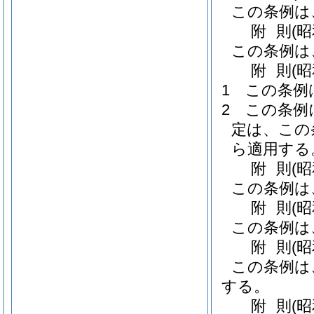
この条例は
附
則
(
この条例は
附
則
(
1
この条例
2
この条例
定は、この
ら適用する
附
則
(
この条例は
附
則
(
この条例は
附
則
(
この条例は
する。
附
則
(