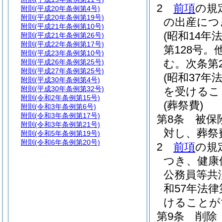
2
前項
の規
附則
(平成20年条例第4号)
附則
(平成20年条例第19号)
の出産につ
附則
(平成21年条例第10号)
(昭和14年法
附則
(平成21年条例第26号)
附則
(平成22年条例第17号)
第128号
附則
(平成23年条例第10号)
む。次条第
附則
(平成26年条例第25号)
附則
(平成27年条例第25号)
(昭和37年法
附則
(平成30年条例第4号)
附則
(平成30年条例第32号)
を受けるこ
附則
(令和2年条例第15号)
(葬祭費)
附則
(令和3年条例第6号)
附則
(令和3年条例第17号)
第8条
被保
附則
(令和3年条例第21号)
対し、葬祭費
附則
(令和5年条例第19号)
附則
(令和6年条例第20号)
2
前項
の規
つき、健康
公務員等共
和57年法律
けることが
第9条
削除