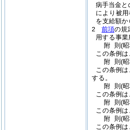
病手当金と
により被用
を支給額か
2
前項
の規
用する事業
附
則
(
この条例は
附
則
(
この条例は
する。
附
則
(
この条例は
附
則
(
この条例は
附
則
(
この条例は