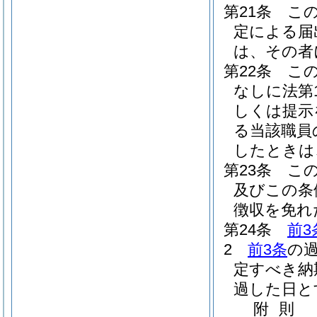
第21条
こ
定による届
は、その者
第22条
こ
なしに法第
しくは提示
る当該職員
したときは
第23条
こ
及びこの条
徴収を免れ
第24条
前3
2
前3条
の
定すべき納
過した日と
附
則