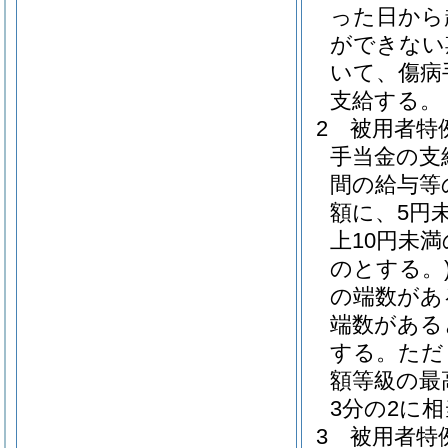
った日から
ができない
いて、傷病
支給する。
2
被用者特
手当金の支
間の給与等
額に、5円
上10円未
のとする。
の端数があ
端数がある
する。
ただ
額等級の最
3分の2に
3
被用者特