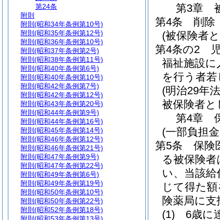
第3章
第24条
附則
第4条
削除
附則
(昭和34年条例第10号)
附則
(昭和35年条例第12号)
(被保険者と
附則
(昭和36年条例第10号)
第4条の2
附則
(昭和37年条例第2号)
附則
(昭和38年条例第11号)
福祉施設に
附則
(昭和40年条例第6号)
を行う者若
附則
(昭和40年条例第10号)
附則
(昭和42年条例第7号)
(明治29年法
附則
(昭和42年条例第12号)
被保険者と
附則
(昭和43年条例第20号)
附則
(昭和44年条例第9号)
第4章
附則
(昭和44年条例第16号)
(一部負担金
附則
(昭和45年条例第14号)
附則
(昭和46年条例第12号)
第5条
保険
附則
(昭和46年条例第21号)
附則
(昭和47年条例第9号)
る被保険者
附則
(昭和47年条例第22号)
い、当該給
附則
(昭和49年条例第6号)
附則
(昭和49年条例第19号)
じて得た額
附則
(昭和50年条例第10号)
険薬局に支
附則
(昭和50年条例第22号)
附則
(昭和52年条例第18号)
(1)
6歳に
附則
(昭和53年条例第13号)