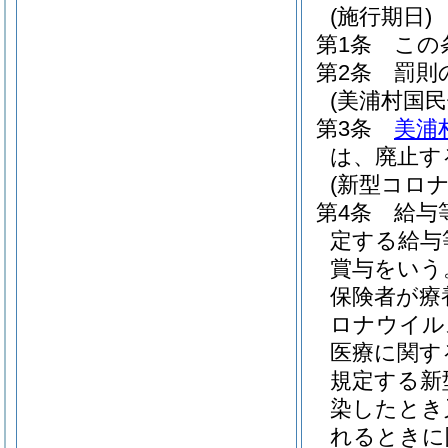
(施行期日)
第1条
この
第2条
罰則
(美浦村国
第3条
美浦
は、廃止す
(新型コロ
第4条
給与
定する給与
賞与をいう
保険者が療
ロナウイル
医療に関す
規定する新
染したとき
れるときに