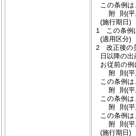
この条例は
附
則
(
(施行期日)
1
この条例
(適用区分)
2
改正後の
日以降の出
お従前の例
附
則
(
この条例は
附
則
(
この条例は
附
則
(
この条例は
附
則
(
(施行期日)