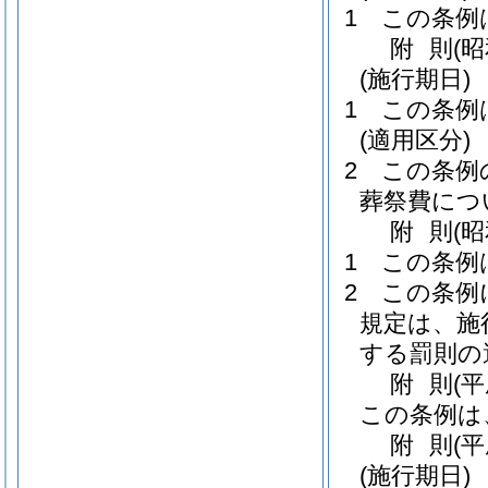
1
この条例
附
則
(
(施行期日)
1
この条例
(適用区分)
2
この条例
葬祭費につ
附
則
(
1
この条例
2
この条例
規定は、施
する罰則の
附
則
(
この条例は
附
則
(
(施行期日)