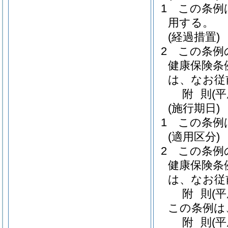
1
この条例
用する。
(経過措置)
2
この条例
健康保険条
は、なお従
附
則
(
(施行期日)
1
この条例
(適用区分)
2
この条例
健康保険条
は、なお従
附
則
(
この条例は
附
則
(