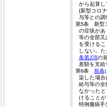
から起算し
(新型コロ
与等との調
第5条
新型
の症状があ
等の全部又
を受けるこ
しない。
た
条第2項
の
差額を支給
第6条
前条
染した場合
給与等の全
なかったと
けることが
特例傷病手