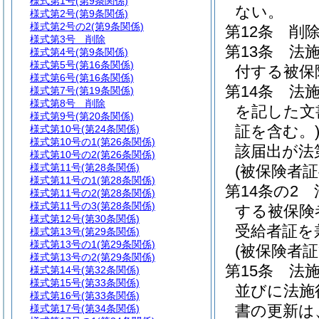
様式第1号
(第9条関係)
ない。
様式第2号
(第9条関係)
様式第2号の2
(第9条関係)
第12条
削
様式第3号
削除
第13条
法
様式第4号
(第9条関係)
様式第5号
(第16条関係)
付する被保
様式第6号
(第16条関係)
第14条
法
様式第7号
(第19条関係)
様式第8号
削除
を記した文
様式第9号
(第20条関係)
証を含む。
様式第10号
(第24条関係)
様式第10号の1
(第26条関係)
該届出が法
様式第10号の2
(第26条関係)
様式第11号
(第28条関係)
(被保険者
様式第11号の1
(第28条関係)
第14条の2
様式第11号の2
(第28条関係)
様式第11号の3
(第28条関係)
する被保険
様式第12号
(第30条関係)
受給者証を
様式第13号
(第29条関係)
様式第13号の1
(第29条関係)
(被保険者証
様式第13号の2
(第29条関係)
第15条
法施
様式第14号
(第32条関係)
様式第15号
(第33条関係)
並びに法施
様式第16号
(第33条関係)
書の更新は
様式第17号
(第34条関係)