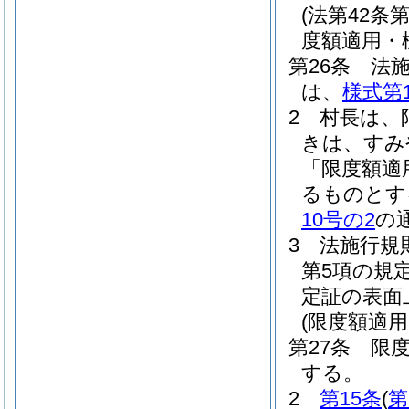
(法第42
度額適用・
第26条
法施
は、
様式第
2
村長は、
きは、すみ
「限度額適
るものとす
10号の2
の
3
法施行規則
第5項の規
定証の表面
(限度額適
第27条
限
する。
2
第15条
(
第