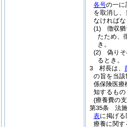
各号
の一に
を取消し、
なければな
(1)
徴収猶
たため、
き。
(2)
偽りそ
るとき。
3
村長は、
の旨を当該
係保険医療
知するもの
(療養費の支
第35条
法施
表
に掲げる
療養に関す