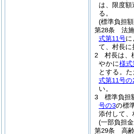
は、限度額
る。
(標準負担
第28条
法施
式第11号
に
て、村長に
2
村長は、
やかに
様式
とする。
た
式第11号の
い。
3
標準負担
号の3
の標
添付して、
(一部負担
第29条
高