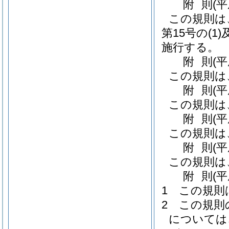
附
則
(
この規則は
第15号の
(1)
施行する。
附
則
(
この規則は
附
則
(
この規則は
附
則
(
この規則は
附
則
(
この規則は
附
則
(
1
この規則
2
この規則
については