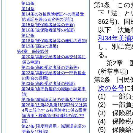
第13条
第1条
この
第14条
下「法」と
第14条の2
(被保険者証への高齢受
給者証を兼ねる旨等の明記)
362号)
、国
第15条
(被保険者証等の更新)
以下「法施
第16条
(被保険者証等の検認)
第17条
和34年美
第18条
(被保険者証等の無効の通知)
し、別に定
第19条
(届出の遅延)
第4章
保険給付
る。
第20条
(高齢受給者証の再交付等に
第2章
係る申請)
第21条
(高齢受給者証の更新等)
(所掌事項)
第22条
(高齢受給者証の一部負担金
の割合の適用)
第2条
国民
第23条
(高齢受給者証の検認)
次の各号
に
第24条
(標準負担額の減額の認定申
請)
(1)
一部負
第25条
(減額認定証の更新及び検認)
(2)
一部負
第26条
(法第42条第1項第3号又は第
4号に該当する被保険者に係る限度
(3)
保険税
額適用・標準負担額減額の認定申
(4)
保険税
請)
第27条
(限度額適用・減額認定証の
(5)
保険給
更新及び検認)