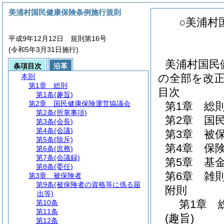
美浦村国民健康保険条例施行規則
○美浦村
平成9年12月12日 規則第16号
(令和5年3月31日施行)
美浦村国民
条項目次
沿革
の全部を改
本則
第1章
総則
目次
第1条
(趣旨)
第2章
国民健康保険運営協議会
第1章
総
第2条
(所掌事項)
第2章
国
第3条
(会長)
第4条
(会議)
第3章
被
第5条
(除斥)
第4章
保
第6条
(庶務)
第7条
(会議録)
第5章
基
第8条
(委任)
第6章
雑
第3章
被保険者
第9条
(被保険者の資格等に係る届
附則
出等)
第1章
第10条
第11条
(趣旨)
第12条