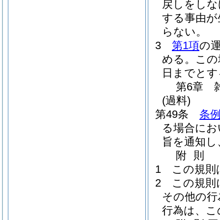
戻しをしな
する事由が
らない。
3
第1項
の
める。
この
日までとす
第6章
(過料)
第49条
条例
る場合にお
旨を通知し
附
則
1
この規則
2
この規則
その他の行
行為は、こ