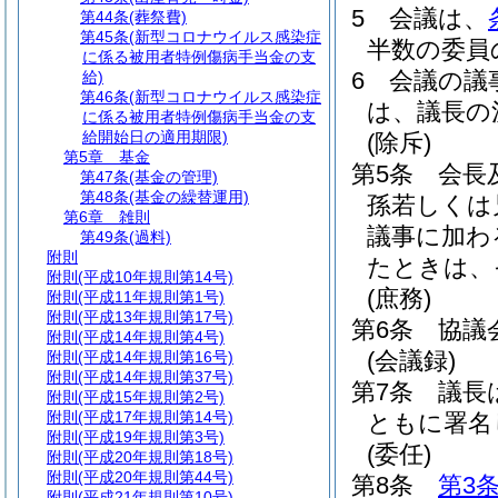
5
会議は、
第44条
(葬祭費)
第45条
(新型コロナウイルス感染症
半数の委員
に係る被用者特例傷病手当金の支
6
会議の議
給)
第46条
(新型コロナウイルス感染症
は、議長の
に係る被用者特例傷病手当金の支
給開始日の適用期限)
(除斥)
第5章
基金
第5条
会長
第47条
(基金の管理)
第48条
(基金の繰替運用)
孫若しくは
第6章
雑則
議事に加わ
第49条
(過料)
附則
たときは、
附則
(平成10年規則第14号)
(庶務)
附則
(平成11年規則第1号)
附則
(平成13年規則第17号)
第6条
協議
附則
(平成14年規則第4号)
(会議録)
附則
(平成14年規則第16号)
附則
(平成14年規則第37号)
第7条
議長
附則
(平成15年規則第2号)
附則
(平成17年規則第14号)
ともに署名
附則
(平成19年規則第3号)
(委任)
附則
(平成20年規則第18号)
附則
(平成20年規則第44号)
第8条
第3
附則
(平成21年規則第10号)