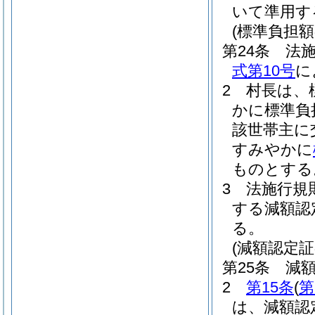
いて準用す
(標準負担
第24条
法施
式第10号
に
2
村長は、
かに標準負
該世帯主に
すみやかに
ものとする
3
法施行規
する減額認
る。
(減額認定
第25条
減
2
第15条
(
第
は、減額認