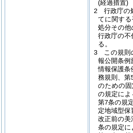
(経過措置)
2
行政庁の
てに関する
処分その他
行政庁の不
る。
3
この規則
報公開条例
情報保護条
務規則、第
のための固
の規定によ
第7条の規
定地域型保
改正前の美
条の規定に