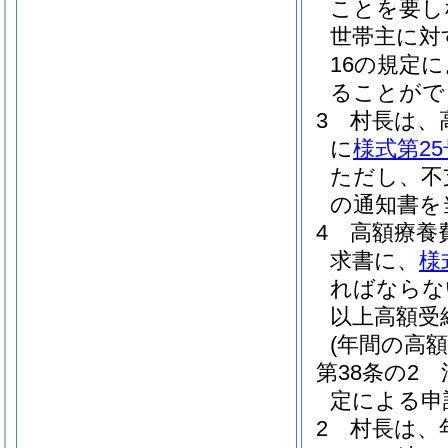
ことを要し
世帯主に対
16の規定
ることがで
3
村長は、
に
様式第25
ただし、不
の通知書を
4
高額療養
求書に、
様
ればならな
以上高額受
(年間の高
第38条の2
定による申
2
村長は、