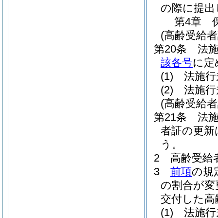
の際に提出
第4章
(高齢受給
第20条
法
該各号
に定
(1)
法施行
(2)
法施行
(高齢受給者
第21条
法
者証の更新
う。
2
高齢受給
3
前項
の規
の割合が変
交付した高
(1)
法施行