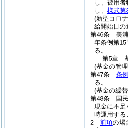
し、被用者
し、
様式第
(新型コロ
給開始日の
第46条
美
年条例第15
る。
第5章
(基金の管理
第47条
条例
る。
(基金の繰替
第48条
国
現金に不足
時運用する
2
前項
の場