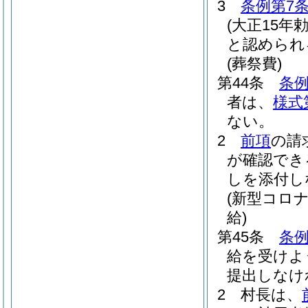
3
条例第7
(大正15年勅
と認められる
(葬祭費)
第44条
条例
者は、
様式
ない。
2
前項
の請
が確認でき
しを添付し
(新型コロ
給)
第45条
条例
給を受けよ
提出しなけ
2
村長は、