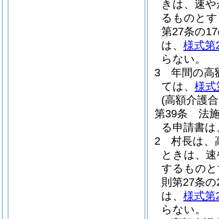
きは、速や
るものとす
第27条の
は、
様式第
らない。
3
年間の高
ては、
様式
(高額介護
第39条
法施
る申請書は
2
村長は、
ときは、速
するものと
則第27条
は、
様式第
らない。