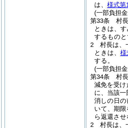
は、
様式第
(一部負担
第33条
村
ときは、す
するものと
2
村長は、
ときは、
様
する。
(一部負担
第34条
村
減免を受け
に、当該一
消しの日の
いて、期限
ら返還させ
2
村長は、