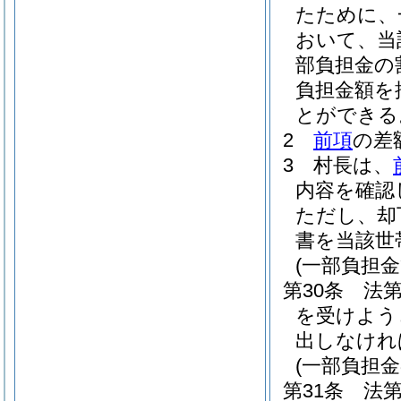
たために、
おいて、当
部負担金の
負担金額を
とができる
2
前項
の差
3
村長は、
内容を確認
ただし、却
書を当該世
(一部負担
第30条
法
を受けよう
出しなけれ
(一部負担
第31条
法