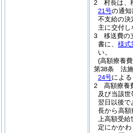
2
村長は、
21号
の通知
不支給の決
主に交付し
3
移送費の
書に、
様式
い。
(高額療養費
第38条
法施
24号
による
2
高額療養
及び当該世
翌日以後で
長から高額
上高額受給
定にかかわ