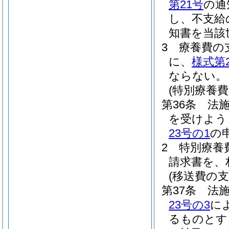
第21号
の通
し、不支給
知書を当該
3
療養費の
に、
様式第
ならない。
(特別療養費
第36条
法
を受けよう
23号の1
の
2
特別療養
請求書を、
(移送費の支
第37条
法施
23号の3
に
るものとす