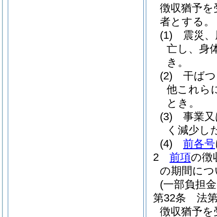
徴収猶予を
者とする。
(1)
震災、
亡し、身
き。
(2)
干ばつ
他これら
とき。
(3)
事業又
く減少し
(4)
前各号
2
前項
の徴
の期間につ
(一部負担
第32条
法
徴収猶予を