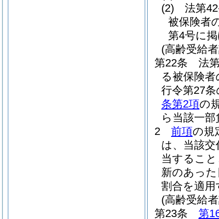
(2)
法第4
被保険者
第4号に
(高齢受給
第22条
法第
る被保険者
行令第27
条第2項
の
ら当該一部
2
前項
の規
は、当該交
当すること
新のあった
割合を適用
(高齢受給者
第23条
第1