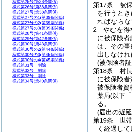
様式第25号
(第38条関係)
第17条
被
様式第26号
(第38条関係)
を行うとき
様式第27号
(第38条関係)
様式第27号の1
(第39条関係)
ればならな
様式第27号の2
(第39条関係)
様式第27号の3
(第39条関係)
2
やむを得
様式第28号
(第41条関係)
に被保険者
様式第29号
(第42条関係)
様式第30号
(第43条関係)
は、その事
様式第30号の2
(第44条関係)
出しなけれ
様式第30号の3
(第45条関係)
様式第30号の4
(第45条関係)
(被保険者
様式第31号
削除
第18条
村
様式第32号
削除
様式第33号
削除
に被保険者
様式第34号
(第49条関係)
被保険者資
薬局
(以下
る。
(届出の遅延
第19条
世
く経過して