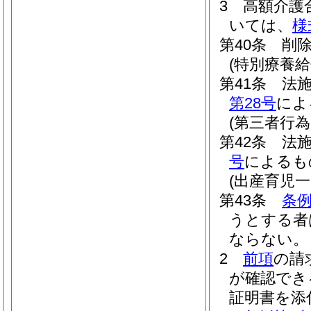
3
高額介護
いては、
様
第40条
削
(特別療養給
第41条
法施
第28号
によ
(第三者行
第42条
法施
号
によるも
(出産育児一
第43条
条例
うとする者
ならない。
2
前項
の請
が確認でき
証明書を添