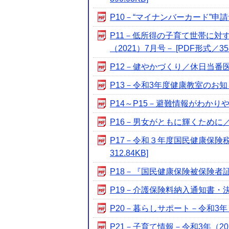
P10－“マイナンバーカード”申請サ
P11－低所得の子育て世帯に
（2021）7月号－ [PDF形式／358
P12－健やかづくり／休日当番医－令
P13－令和3年度健康教室のお知らせ
P14～P15－避難情報がわかりやす
P16－男女がともに輝くために／みほ
P17－令和３年度国民健康保険税
312.84KB]
P18－『国民健康保険被保険者証』
P19－介護保険料納入通知書・決定
P20－暮らしサポート－令和3年（20
P21－子育て情報－令和3年（2021