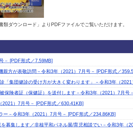
書類ダウンロード」よりPDFファイルでご覧いただけます。
 [PDF形式／7.59MB]
方が表敬訪問－令和3年（2021）7月号－ [PDF形式／359.54
「集団健診の受け方が大きく変わります」－令和3年（2021）7月号
保険者証（保健証）を送付します－令和3年（2021）7月号－ [PD
21）7月号－ [PDF形式／630.41KB]
令和3年（2021）7月号－ [PDF形式／234.86KB]
を募集します／非核平和パネル展/育児相談でい－令和3年（2021