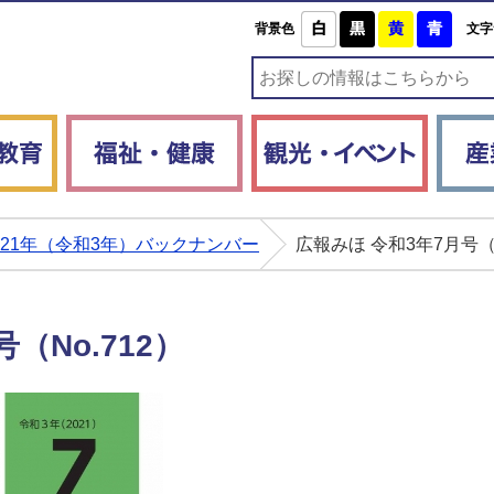
白
黒
黄
青
背景色
文字
子育て・教育
福祉・健康
観光・
021年（令和3年）バックナンバー
広報みほ 令和3年7月号（N
（No.712）