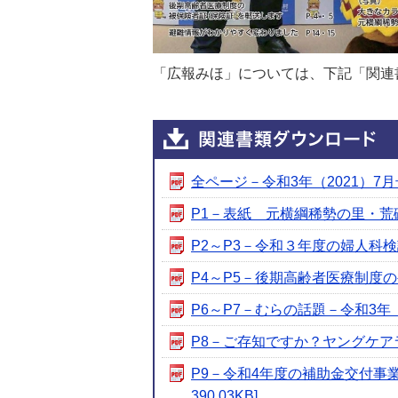
「広報みほ」については、下記「関連
全ページ－令和3年（2021）7月号－
P1－表紙 元横綱稀勢の里・荒磯親
P2～P3－令和３年度の婦人科検診
P4～P5－後期高齢者医療制度の被
P6～P7－むらの話題－令和3年（20
P8－ご存知ですか？ヤングケアラー－
P9－令和4年度の補助金交付事業
390.03KB]