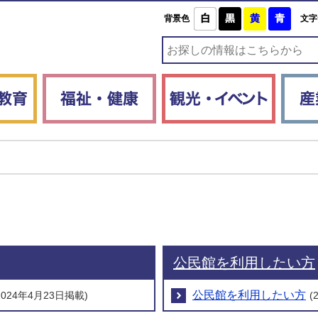
白
黒
黄
青
背景色
文字
子育て・教育
福祉・健康
観光・
公民館を利用したい方
公民館を利用したい方
2024年4月23日掲載)
(