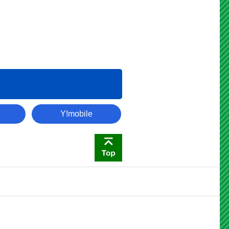
災害伝言板
Y!mobile
このページの先頭へ戻る