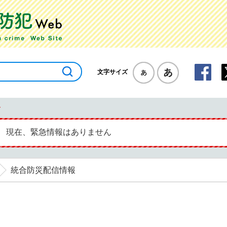
標準
拡大
美浦
文字サイズ
緊急情報
現在、緊急情報はありません
統合防災配信情報