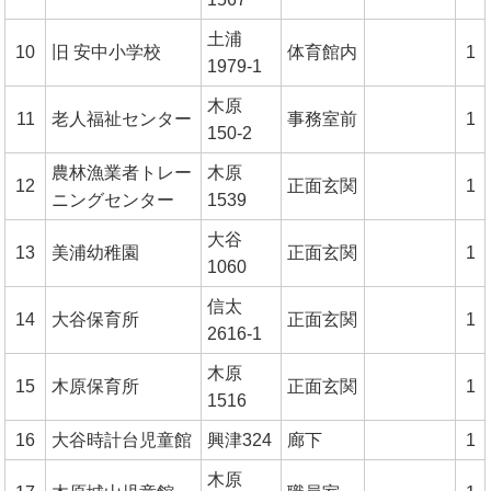
土浦
10
旧 安中小学校
体育館内
1
1979-1
木原
11
老人福祉センター
事務室前
1
150-2
農林漁業者トレー
木原
12
正面玄関
1
ニングセンター
1539
大谷
13
美浦幼稚園
正面玄関
1
1060
信太
14
大谷保育所
正面玄関
1
2616-1
木原
15
木原保育所
正面玄関
1
1516
16
大谷時計台児童館
興津324
廊下
1
木原