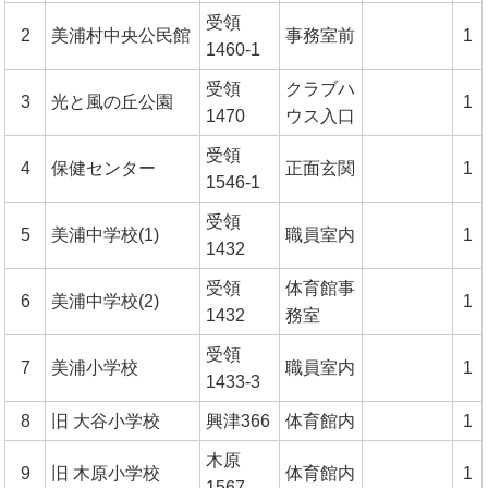
受領
2
美浦村中央公民館
事務室前
1
1460-1
受領
クラブハ
3
光と風の丘公園
1
1470
ウス入口
受領
4
保健センター
正面玄関
1
1546-1
受領
5
美浦中学校(1)
職員室内
1
1432
受領
体育館事
6
美浦中学校(2)
1
1432
務室
受領
7
美浦小学校
職員室内
1
1433-3
8
旧 大谷小学校
興津366
体育館内
1
木原
9
旧 木原小学校
体育館内
1
1567