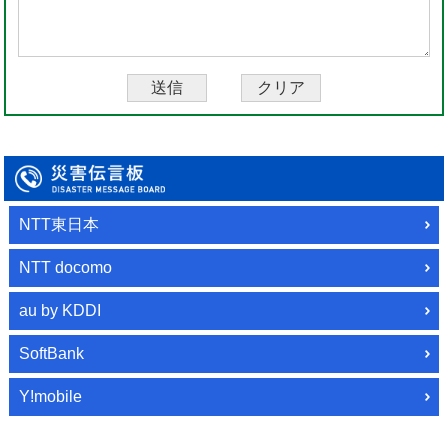
NTT東日本
NTT docomo
au by KDDI
SoftBank
Y!mobile