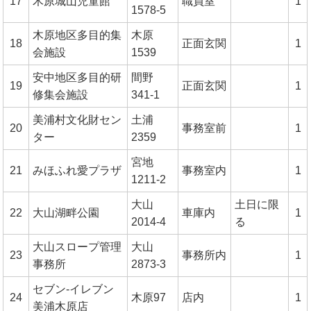
17
木原城山児童館
職員室
1
1578-5
木原地区多目的集
木原
18
正面玄関
1
会施設
1539
安中地区多目的研
間野
19
正面玄関
1
修集会施設
341-1
美浦村文化財セン
土浦
20
事務室前
1
ター
2359
宮地
21
みほふれ愛プラザ
事務室内
1
1211-2
大山
土日に限
22
大山湖畔公園
車庫内
1
2014-4
る
大山スロープ管理
大山
23
事務所内
1
事務所
2873-3
セブン-イレブン
24
木原97
店内
1
美浦木原店