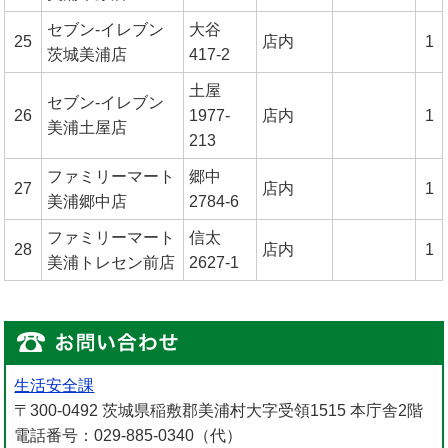
セブン-イレブン
大谷
25
店内
1
茨城美浦店
417-2
土屋
セブン-イレブン
26
1977-
店内
1
美浦土屋店
213
ファミリーマート
郷中
27
店内
1
美浦郷中店
2784-6
ファミリーマート
信太
28
店内
1
美浦トレセン前店
2627-1
生活安全課
〒300-0492 茨城県稲敷郡美浦村大字受領1515 本庁舎2階
電話番号：029-885-0340（代）