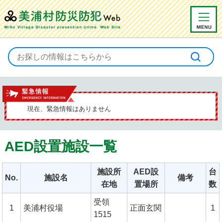
緊急情報
現在、緊急情報はありません
AED設置施設一覧
施設所
AED設
台
No.
施設名
備考
在地
置場所
数
受領
1
美浦村役場
正面玄関
1
1515