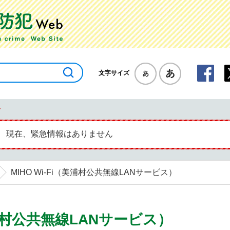
標準
拡大
美浦
文字サイズ
緊急情報
現在、緊急情報はありません
MIHO Wi-Fi（美浦村公共無線LANサービス）
（美浦村公共無線LANサービス）