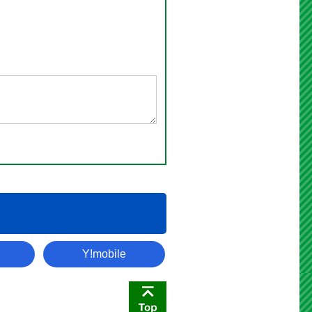
災害伝言板
Y!mobile
このページの先頭へ戻る