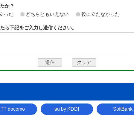
したか？
立った
どちらともいえない
役に立たなかった
たら下記をご入力し送信ください。
TT docomo
au by KDDI
SoftBank