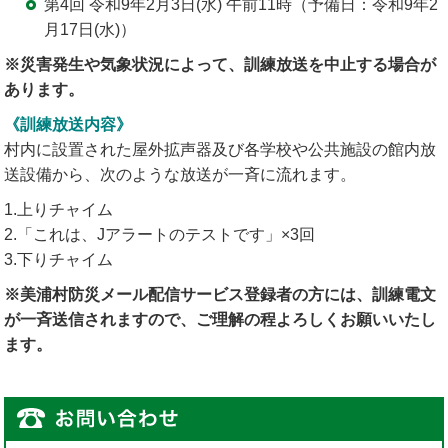
第4回 令和9年2月3日(水) 午前11時（予備日：令和9年2
月17日(水)）
※災害発生や気象状況によって、訓練放送を中止する場合が
あります。
《訓練放送内容》
村内に設置された屋外拡声器及び各学校や公共施設の館内放
送設備から、次のような放送が一斉に流れます。
1.上りチャイム
2.「これは、Jアラートのテストです」×3回
3.下りチャイム
※美浦村防災メール配信サービス登録者の方には、訓練電文
が一斉送信されますので、ご理解の程よろしくお願いいたし
ます。