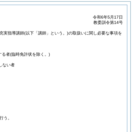
令和6年5月17日
教委訓令第14号
充実指導講師
(以下「講師」という。)
の取扱いに関し必要な事項を
する者
(臨時免許状を除く。)
しない者
行う。