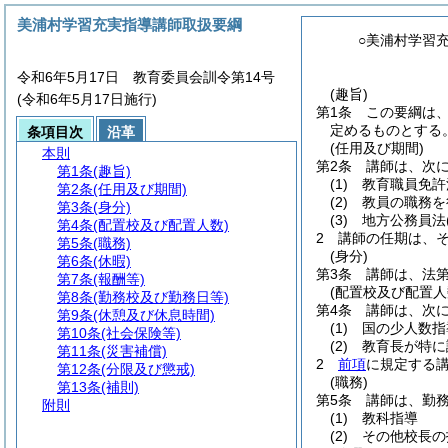
美浦村学習充実指導講師取扱要綱
○美浦村学習
令和6年5月17日 教育委員会訓令第14号
(趣旨)
(令和6年5月17日施行)
第1条
この要綱は
定めるものとする
条項目次
沿革
(任用及び期間)
本則
第2条
講師は、次
第1条
(趣旨)
(1)
教育職員免許
第2条
(任用及び期間)
(2)
教員の職務を
第3条
(身分)
(3)
地方公務員法
第4条
(配置校及び配置人数)
2
講師の任期は、
第5条
(職務)
(身分)
第6条
(休暇)
第3条
講師は、法第
第7条
(報酬等)
(配置校及び配置人
第8条
(勤務校及び勤務日等)
第4条
講師は、次
第9条
(休憩及び休息時間)
(1)
国の少人数指
第10条
(社会保険等)
(2)
教育長が特に
第11条
(災害補償)
2
前項
に規定する
第12条
(分限及び懲戒)
(職務)
第13条
(補則)
第5条
講師は、勤
附則
(1)
教科指導
(2)
その他校長の