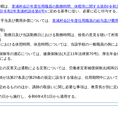
休暇は、
美浦村会計年度任用職員の勤務時間、休暇等に関する規則
(令和
程
(令和2年美浦村訓令第4号)
に定める基準に従い、必要に応じ付与する
、手当及び費用弁償については、
美浦村会計年度任用職員の給与及び費
等)
校、勤務日及び当該勤務日における勤務時間は、校長の意見を聴いて村
)
日における休憩時間、休息時間については、当該学校の一般職員の例に
保険等の適応については、健康保険法
(大正11年法律第70号)
、厚生年金
による。
上の災害又は通勤による災害については、労働者災害補償保険法
(昭和2
師が法第27条及び第29条の規定に該当する場合は、任用期間中におい
定めるもののほか、講師の取扱いに関し必要な事項は、教育長が別に定
の日から施行し、令和6年4月1日から適用する。