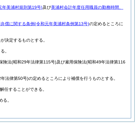
元年美浦村規則第19号)
及び
美浦村会計年度任用職員の勤務時間、
。
用弁償に関する条例
(令和元年美浦村条例第13号)
の定めるところに
長が決定するものとする。
よる。
保険法
(昭和29年法律第115号)
及び雇用保険法
(昭和49年法律第116
2年法律第50号)
の定めるところにより補償を行うものとする。
て解任することができる。
める。