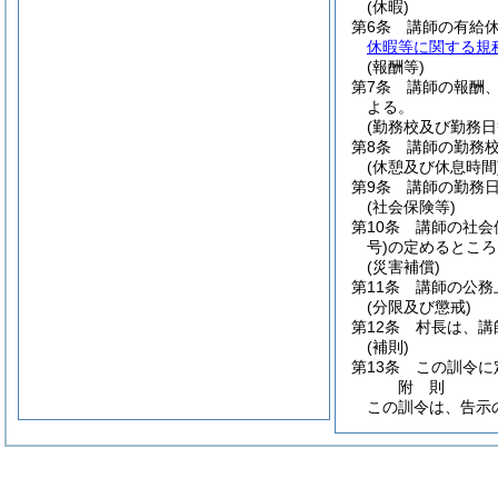
(休暇)
第6条
講師の有給
休暇等に関する規
(報酬等)
第7条
講師の報酬
よる。
(勤務校及び勤務日
第8条
講師の勤務
(休憩及び休息時間
第9条
講師の勤務
(社会保険等)
第10条
講師の社会
号)
の定めるところ
(災害補償)
第11条
講師の公務
(分限及び懲戒)
第12条
村長は、講
(補則)
第13条
この訓令に
附
則
この訓令は、告示