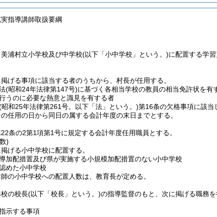
充実指導講師取扱要綱
、美浦村立小学校及び中学校
(以下「小中学校」という。)
に配置する学習
。
に掲げる事項に該当する者のうちから、村長が任用する。
法
(昭和24年法律第147号)
に基づく各相当学校の教員の相当免許状を有
行うのに必要な熱意と識見を有する者
(昭和25年法律第261号。以下「法」という。)
第16条の欠格事項に該当
その任用の日から同日の属する会計年度の末日までとする。
22条の2第1項第1号に規定する会計年度任用職員とする。
数)
に掲げる小中学校に配置する。
導加配措置及び県が実施する小規模加配措置のない小中学校
認めた小中学校
講師の小中学校への配置人数は、教育長が定める。
務校の校長
(以下「校長」という。)
の指導監督のもと、次に掲げる職務を
指示する事項