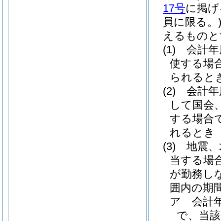
17号
に掲げ
員に限る。
えるものと
(1)
会計年
使する場
られると
(2)
会計年
して国会
する場合
れるとき
(3)
地震、
当する場
が勤務し
囲内の期
ア
会計
で、当該