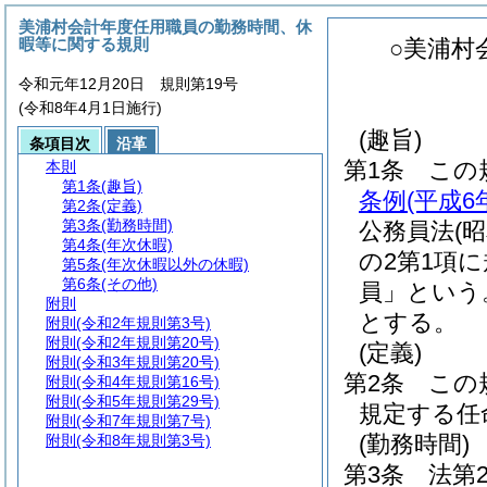
美浦村会計年度任用職員の勤務時間、休
暇等に関する規則
○美浦村
令和元年12月20日 規則第19号
(令和8年4月1日施行)
(趣旨)
条項目次
沿革
第1条
この
本則
第1条
(趣旨)
条例
(平成6
第2条
(定義)
第3条
(勤務時間)
公務員法
(
第4条
(年次休暇)
の2第1項
第5条
(年次休暇以外の休暇)
第6条
(その他)
員」という
附則
とする。
附則
(令和2年規則第3号)
附則
(令和2年規則第20号)
(定義)
附則
(令和3年規則第20号)
第2条
この
附則
(令和4年規則第16号)
附則
(令和5年規則第29号)
規定する任
附則
(令和7年規則第7号)
(勤務時間)
附則
(令和8年規則第3号)
第3条
法第