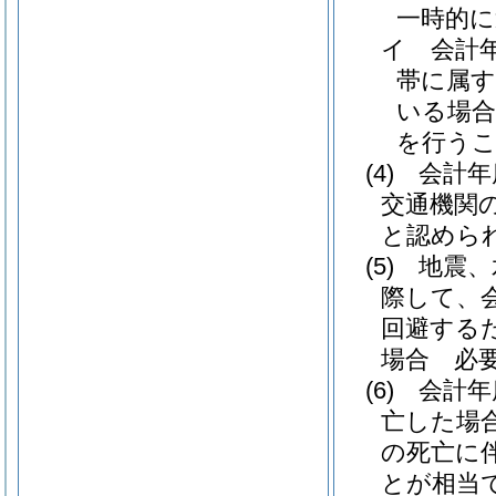
一時的
イ
会計
帯に属す
いる場合
を行う
(4)
会計年
交通機関
と認めら
(5)
地震、
際して、
回避する
場合 必
(6)
会計年
亡した場
の死亡に
とが相当