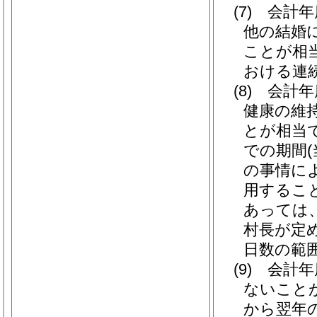
(7)
会計年
他の結婚
ことが相
おける連
(8)
会計年
健康の維
とが相当
での期間
の事情に
用するこ
あっては、
村長が定
日数の範
(9)
会計年
ないこと
から翌年の