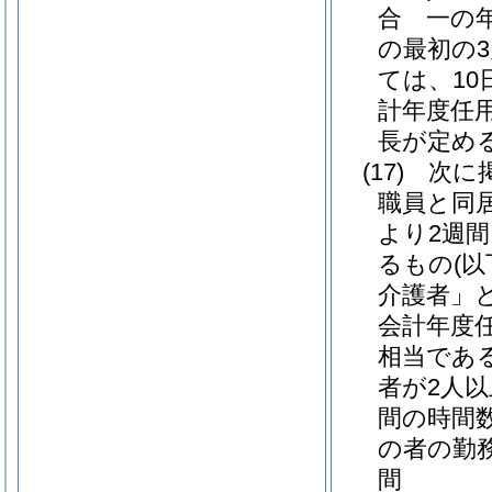
合 一の
の最初の
ては、10日
計年度任
長が定める
(17)
次に
職員と同
より2週
るもの
(
介護者」と
会計年度
相当であ
者が2人以
間の時間
の者の勤
間