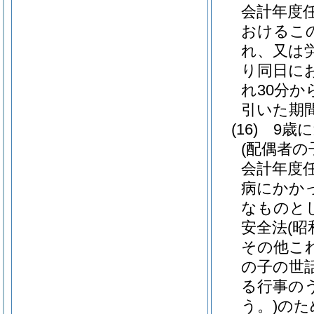
会計年度
おけるこ
れ、又は
り同日に
れ30分
引いた期
(16)
9歳
(配偶者
会計年度
病にかか
なものと
安全法
(昭
その他こ
の子の世
る行事の
う。)
のた