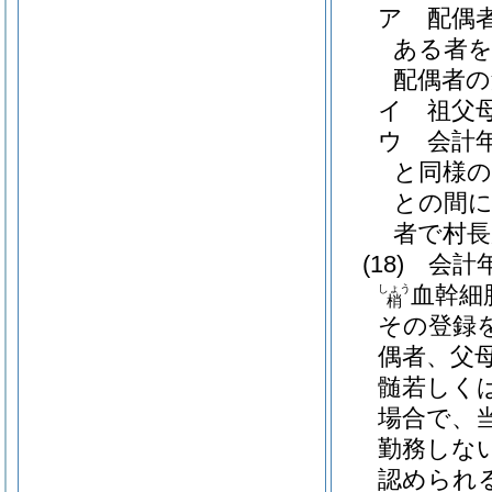
ア
配偶
ある者を
配偶者の
イ
祖父
ウ
会計
と同様の
との間
者で村
(18)
会計
血幹細
しょう
梢
その登録
偶者、父
髄若しく
場合で、
勤務しな
認められ