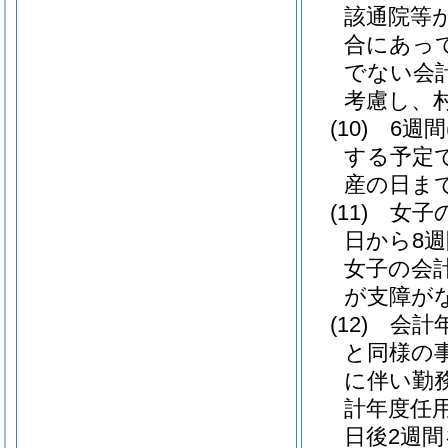
該通院等
合にあって
でない会
考慮し、
(10)
6週間
する予定
産の日ま
(11)
女子
日から8
女子の会
が支障が
(12)
会計
と同様の
に伴い勤
計年度任
日後2週