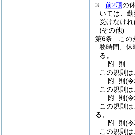
3
前2項
の
いては、勤
受けなけれ
(その他)
第6条
この
務時間、休
る。
附
則
この規則は
附
則
(
この規則は
附
則
(
この規則は
る。
附
則
(
この規則は