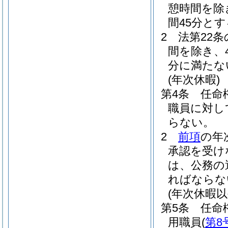
憩時間を除
間45分と
2
法第22
間を除き、
分に満たな
(年次休暇)
第4条
任命
職員に対し
らない。
2
前項
の年
承認を受け
は、公務の
ればならな
(年次休暇以
第5条
任命
用職員
(
第8