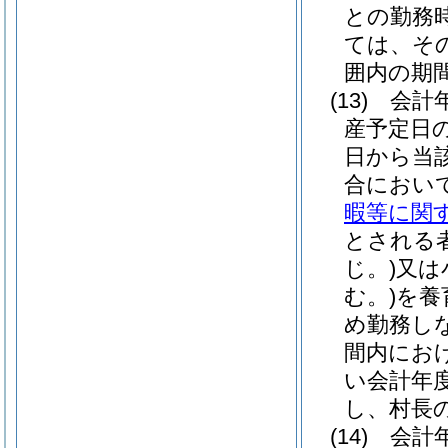
との勤務
ては、そ
囲内の期
(13)
会計
産予定日
日から当
合におい
暇等に関す
とされる
じ。)
又は
む。)
を養
め勤務し
間内にお
い会計年
し、村長
(14)
会計