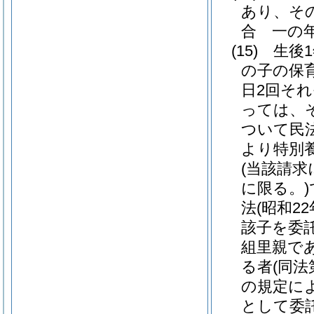
あり、そ
合 一の
(15)
生後
の子の保
日2回それ
っては、
ついて民
より特別
(当該請
に限る。)
法
(昭和22
該子を委
組里親で
る者
(同
の規定に
として委