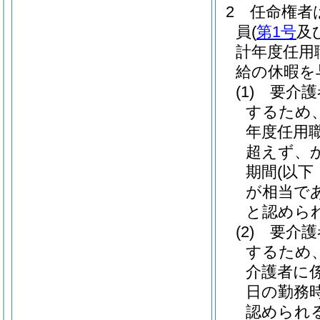
2
任命権者
員
(
第1号
及
計年度任用
給の休暇を
(1)
要介護
するため
年度任用
超えず、
期間
(以
が相当で
と認めら
(2)
要介護
するため
介護者に
日の勤務
認められ