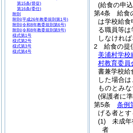
第15条
(督促)
(給食の申込
第16条
(委任)
第4条
給食
附則
附則
(平成26年教委規則第1号)
は学校給食
附則
(令和8年教委規則第6号)
る職員等は
附則
(令和8年教委規則第9号)
様式第1号
しなければ
様式第2号
2
給食の提
様式第3号
様式第4号
美浦村学校
村教育委員会
書兼学校給
した場合は
ものとみな
(保護者に準
第5条
条例
げる者とす
(1)
未成年
者