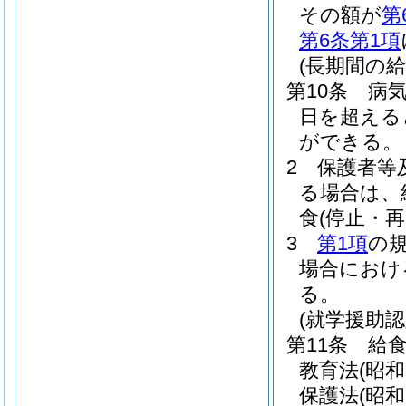
その額が
第
第6条第1項
(長期間の
第10条
病
日を超える
ができる。
2
保護者等
る場合は、
食
(停止・再
3
第1項
の
場合におけ
る。
(就学援助
第11条
給
教育法
(昭和
保護法
(昭和