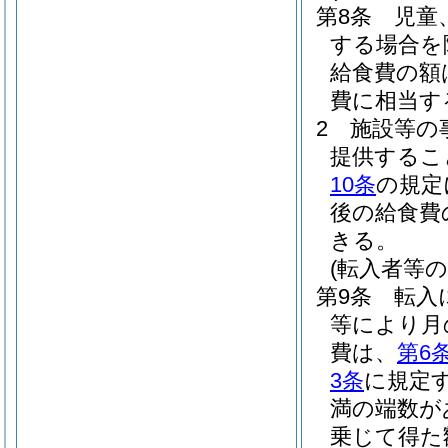
第8条
児童
する場合を
給食費の額
費に相当す
2
施設等の
提供するこ
10条
の規定
後の給食費
きる。
(転入者等
第9条
転入
等により月
費は、
第6
3条
に規定
満の端数が
乗じて得た