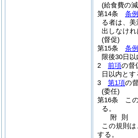
(給食費の減
第14条
条例
る者は、美
出しなけれ
(督促)
第15条
条例
限後30日
2
前項
の督
日以内とす
3
第1項
の
(委任)
第16条
こ
る。
附
則
この規則は
する。