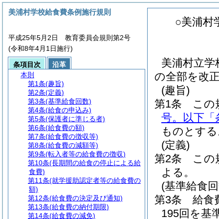
美浦村学校給食費条例施行規則
○美浦村
平成25年5月2日 教育委員会規則第2号
(令和8年4月1日施行)
美浦村立学校
条項目次
沿革
の全部を改
本則
第1条
(趣旨)
(趣旨)
第2条
(定義)
第3条
(基準給食回数)
第1条
この
第4条
(給食の申込み)
号。以下「
第5条
(保護者に準じる者)
第6条
(給食費の額)
ものとする
第7条
(給食費の徴収等)
(定義)
第8条
(給食費の減額等)
第9条
(転入者等の給食費の徴収)
第2条
この
第10条
(長期間の給食の停止による給
よる。
食費)
第11条
(就学援助認定者等の給食費の
(基準給食回
額)
第3条
給食
第12条
(給食費の決定及び通知)
第13条
(給食費の納付期限)
195回を基
第14条
(給食費の減免)