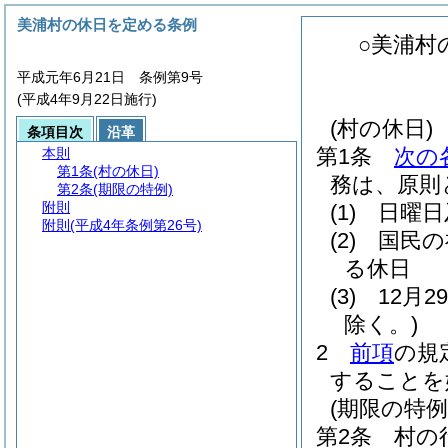
美浦村の休日を定める条例
○美浦村
平成元年6月21日 条例第9号
(平成4年9月22日施行)
(村の休日)
条項目次
沿革
第1条
次の
本則
第1条
(村の休日)
務は、原則
第2条
(期限の特例)
附則
(1)
日曜日
附則
(平成4年条例第26号)
(2)
国民の
る休日
(3)
12月
除く。)
2
前項
の規
することを
(期限の特例
第2条
村の