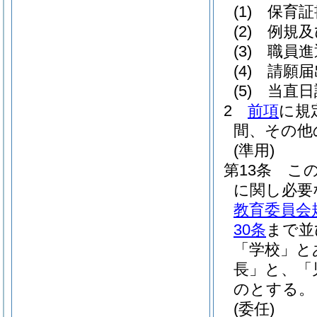
(1)
保育証
(2)
例規及
(3)
職員進
(4)
請願届
(5)
当直日
2
前項
に規
間、その他
(準用)
第13条
こ
に関し必要
教育委員会
30条
まで並
「学校」と
長」と、「
のとする。
(委任)