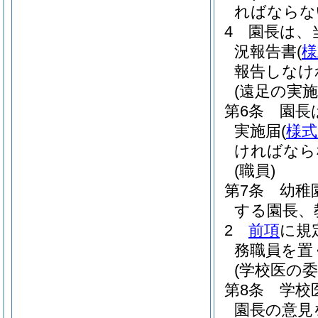
ればならな
4
園長は、
況報告書
(
様
報告しなけ
(遠足の実施
第6条
園長
実施届
(
様式
ければなら
(職員)
第7条
幼稚
する園長、
2
前項
に規
務職員を置
(学校医の委
第8条
学校
園長の意見