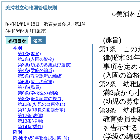
美浦村立幼稚園管理規則
○美浦村
昭和41年1月18日 教育委員会規則第1号
(令和8年4月1日施行)
(趣旨)
条項目次
沿革
第1条
この
本則
第1条
(趣旨)
律
(昭和31
第2条
(入園の資格)
第3条
(幼児の募集及び選抜)
事項を定め
第4条
(学級の編成)
(入園の資格
第5条
(教育課程の編成)
第6条
(遠足の実施)
第2条
幼稚
第7条
(職員)
満3歳から
第8条
(学校医の委嘱)
第9条
(保育証書の授与)
(幼児の募集
第10条
(幼児の出席停止)
第3条
幼稚
第11条
(職員の園務分掌)
第12条
(表簿)
教育委員会
第13条
(準用)
を告示する
第14条
(委任)
附則
(学級の編成
附則
(平成2年教委規則第1号)