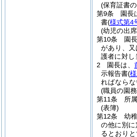
(保育証書の
第9条
園長
書
(
様式第4
(幼児の出席
第10条
園
があり、又
護者に対し
2
園長は、
示報告書
(
様
ればならな
(職員の園務
第11条
所
(表簿)
第12条
幼
の他に別に
るとおりと