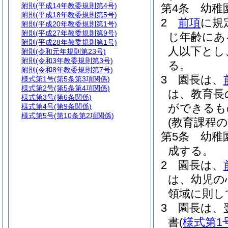
附則
(平成14年教委規則第4号)
第4条
幼稚
附則
(平成18年教委規則第5号)
2
前項
に規
附則
(平成20年教委規則第1号)
附則
(平成27年教委規則第9号)
じ年齢にあ
附則
(平成28年教委規則第1号)
人以下とし
附則
(令和元年規則第23号)
附則
(令和3年教委規則第3号)
る。
附則
(令和8年教委規則第7号)
3
園長は、
様式第1号
(第5条第3項関係)
様式第2号
(第5条第4項関係)
は、教育長
様式第3号
(第6条関係)
ができるも
様式第4号
(第9条関係)
様式第5号
(第10条第2項関係)
(教育課程の
第5条
幼稚
成する。
2
園長は、
は、幼児の
領域に則し
3
園長は、
書
(
様式第1