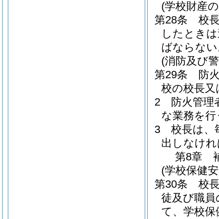
(学校財産の
第28条
校
したときは
ばならない
(消防及び警
第29条
防
校の校長又
2
防火管理
な業務を行
3
校長は、
出しなけれ
第8章
(学校保健
第30条
校
徒及び職員
て、学校保