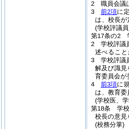
2
職員会議
3
前2項
に
は、校長が
(学校評議員
第17条の2
2
学校評議
述べること
3
学校評議
解及び識見
育委員会が
4
前3項
に
は、教育委
(学校医、
第18条
学
校長の意見
(校務分掌)