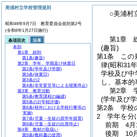
美浦村立学校管理規則
○美浦村
昭和48年9月7日 教育委員会規則第2号
(令和8年1月27日施行)
第1章
条項目次
沿革
(趣旨)
本則
第1章
総則
第1条
この
第1条
(趣旨)
第2章
学年、学期及び休業日
律
(昭和31
第2条
(学年及び学期)
学校及び中
第3条
(休業日)
第3条の2
し、基本的
第4条
(非常変災等による授業停止)
第2章
第3章
教育活動
第5条
(教育課程の編成)
(学年及び学
第5条の2
(学校評価)
第2条
学校
第6条
(校外における学校行事等の
実施)
2
学年を分
第7条
(児童・生徒の原学年留置)
前期 4月
第8条
(児童・生徒の出席停止)
第4章
教材の取扱い
後期 10
第9条
(教科書の使用)