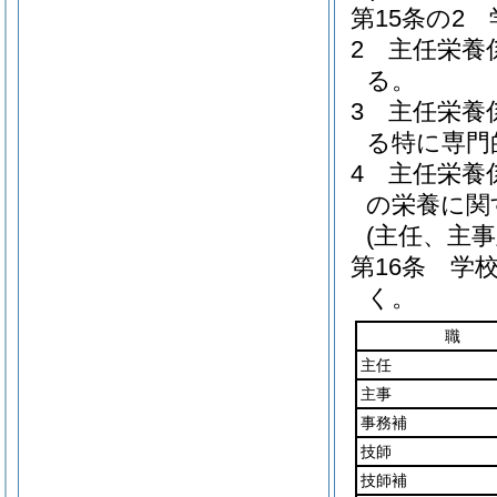
第15条の2
2
主任栄養
る。
3
主任栄養
る特に専門
4
主任栄養
の栄養に関
(主任、主事
第16条
学
く。
職
主任
主事
事務補
技師
技師補