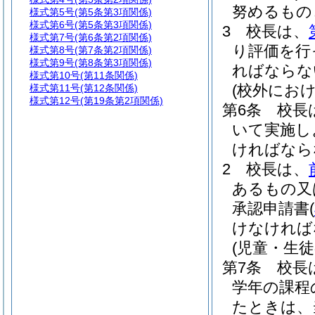
努めるもの
様式第5号
(第5条第3項関係)
様式第6号
(第5条第3項関係)
3
校長は、
様式第7号
(第6条第2項関係)
り評価を行
様式第8号
(第7条第2項関係)
様式第9号
(第8条第3項関係)
ればならな
様式第10号
(第11条関係)
(校外にお
様式第11号
(第12条関係)
様式第12号
(第19条第2項関係)
第6条
校長
いて実施し
ければなら
2
校長は、
あるもの又
承認申請書
(
けなければ
(児童・生
第7条
校長
学年の課程
たときは、