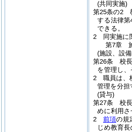
(共同実施)
第25条の2
する法律第
できる。
2
同実施に
第7章
(施設、設備
第26条
校
を管理し、
2
職員は、
管理を分担
(貸与)
第27条
校
めに利用さ
2
前項
の規
じめ教育長