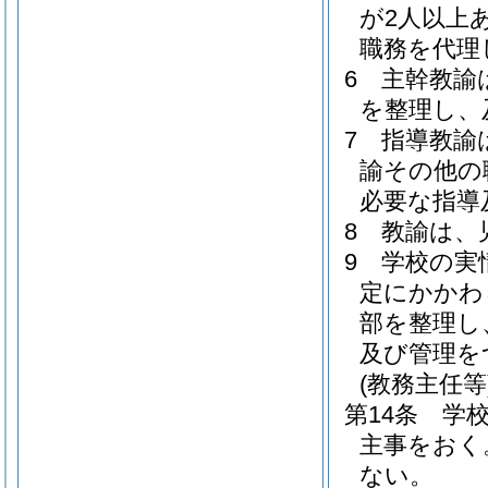
が2人以上
職務を代理
6
主幹教諭
を整理し、
7
指導教諭
諭その他の
必要な指導
8
教諭は、
9
学校の実
定にかかわ
部を整理し
及び管理を
(教務主任等
第14条
学
主事をおく
ない。