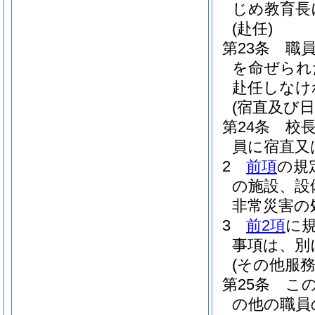
じめ教育長
(赴任)
第23条
職
を命ぜられ
赴任しなけ
(宿直及び日
第24条
校
員に宿直又
2
前項
の規
の施設、設
非常災害の
3
前2項
に
事項は、別
(その他服
第25条
こ
の他の職員