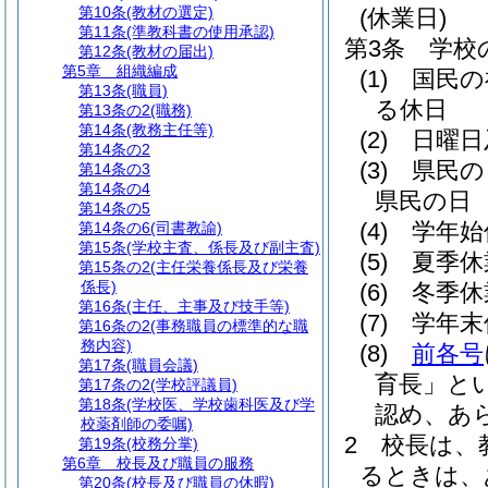
第10条
(教材の選定)
(休業日)
第11条
(準教科書の使用承認)
第3条
学校
第12条
(教材の届出)
第5章
組織編成
(1)
国民の
第13条
(職員)
る休日
第13条の2
(職務)
第14条
(教務主任等)
(2)
日曜日
第14条の2
(3)
県民の
第14条の3
第14条の4
県民の日
第14条の5
(4)
学年始
第14条の6
(司書教諭)
第15条
(学校主査、係長及び副主査)
(5)
夏季休
第15条の2
(主任栄養係長及び栄養
係長)
(6)
冬季休
第16条
(主任、主事及び技手等)
(7)
学年末
第16条の2
(事務職員の標準的な職
務内容)
(8)
前各号
第17条
(職員会議)
育長」とい
第17条の2
(学校評議員)
第18条
(学校医、学校歯科医及び学
認め、あ
校薬剤師の委嘱)
2
校長は、
第19条
(校務分掌)
第6章
校長及び職員の服務
るときは、
第20条
(校長及び職員の休暇)