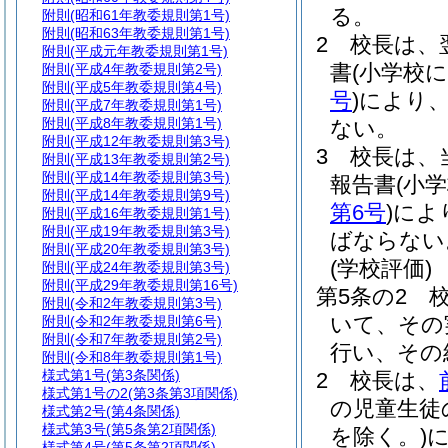
る。
附則
(昭和61年教委規則第1号)
附則
(昭和63年教委規則第1号)
2
校長は、
附則
(平成元年教委規則第1号)
書
(小学校
附則
(平成4年教委規則第2号)
附則
(平成5年教委規則第4号)
号
)
により、
附則
(平成7年教委規則第1号)
附則
(平成8年教委規則第1号)
ない。
附則
(平成12年教委規則第3号)
3
校長は、
附則
(平成13年教委規則第2号)
附則
(平成14年教委規則第3号)
報告書
(小
附則
(平成14年教委規則第9号)
第6号
)
によ
附則
(平成16年教委規則第1号)
附則
(平成19年教委規則第3号)
ばならない
附則
(平成20年教委規則第3号)
(学校評価)
附則
(平成24年教委規則第3号)
附則
(平成29年教委規則第16号)
第5条の2
附則
(令和2年教委規則第3号)
いて、その
附則
(令和2年教委規則第6号)
附則
(令和7年教委規則第2号)
行い、その
附則
(令和8年教委規則第1号)
様式第1号
(第3条関係)
2
校長は、
様式第1号の2
(第3条第3項関係)
の児童生徒
様式第2号
(第4条関係)
様式第3号
(第5条第2項関係)
を除く。)
様式第4号
(第5条第2項関係)