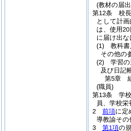
(教材の届出
第12条
校
として計画
は、使用2
に届け出な
(1)
教科書
その他の
(2)
学習の
及び日記
第5章
(職員)
第13条
学
員、学校栄
2
前項
に定
導教諭その
3
第1項
の