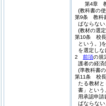
第4章
(教科書の使
第9条
教科
ばならない
(教材の選定
第10条
校
という。)
を選定しな
2
前項
の規
護者の経済
(準教科書の
第11条
校
たる教材と
書」という
用承認申請
ばならない