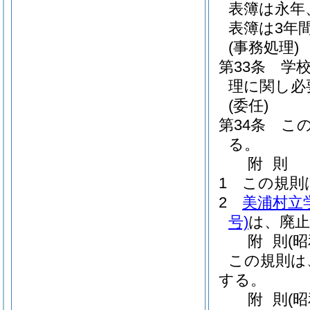
表簿は永年
表簿は3年
(事務処理)
第33条
学
理に関し必
(委任)
第34条
こ
る。
附
則
1
この規則
2
美浦村立
号)
は、廃
附
則
(
この規則は
する。
附
則
(