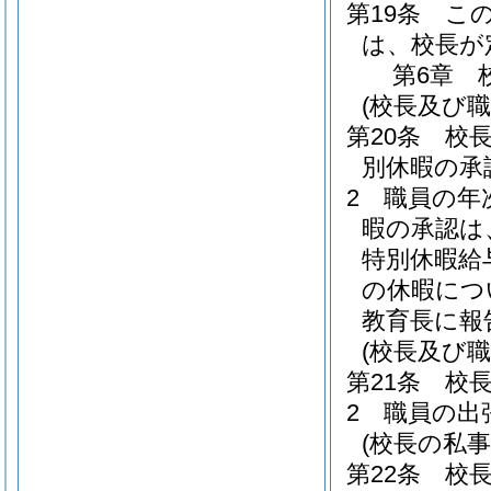
第19条
こ
は、校長が
第6章
(校長及び職
第20条
校
別休暇の承
2
職員の年
暇の承認は
特別休暇給
の休暇につ
教育長に報
(校長及び
第21条
校
2
職員の出
(校長の私
第22条
校