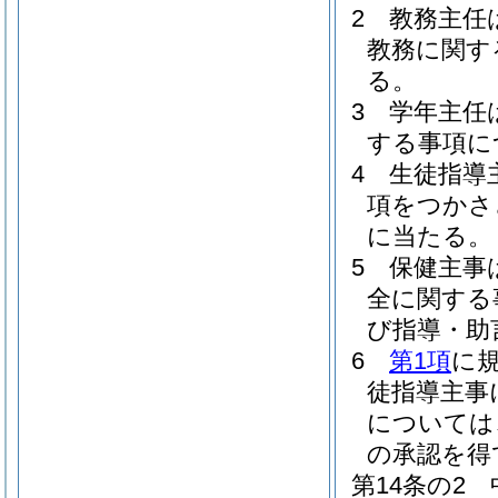
2
教務主任
教務に関す
る。
3
学年主任
する事項に
4
生徒指導
項をつかさ
に当たる。
5
保健主事
全に関する
び指導・助
6
第1項
に
徒指導主事
については
の承認を得
第14条の2