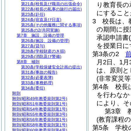
り教育長の
第21条
(校長及び職員の出張命令)
第22条
(校長の私事の旅行の届出)
にすること
第23条
(赴任)
第24条
(宿直及び日直)
3
校長は、
第25条
(その他服務に関する事項)
の期間に授
第25条の2
(共同実施)
第7章
施設、設備の管理
承認申請書
(
第26条
(施設、設備の管理)
を授業日に
第27条
(貸与)
第28条
(学校財産のき損)
第3条の2
第29条
(消防及び警備)
月2日、1月
第8章
補則
第30条
(学校保健安全計画の提出)
は、原則と
第31条
(事故の報告)
(非常変災
第32条
(必要表簿)
第33条
(事務処理)
第4条
校長
第34条
(委任)
附則
を行わなか
附則
(昭和49年教委規則第2号)
により、そ
附則
(昭和51年教委規則第1号)
附則
(昭和54年教委規則第1号)
第3章
附則
(昭和55年教委規則第3号)
(教育課程の
附則
(昭和56年教委規則第1号)
附則
(昭和58年教委規則第1号)
第5条
学校
附則
(昭和60年教委規則第4号)