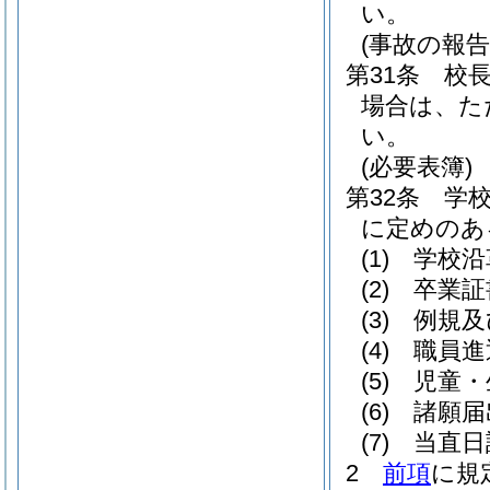
い。
(事故の報告
第31条
校
場合は、た
い。
(必要表簿)
第32条
学
に定めのあ
(1)
学校沿
(2)
卒業証
(3)
例規及
(4)
職員進
(5)
児童・
(6)
諸願届
(7)
当直日
2
前項
に規