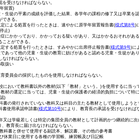
認を受けなければならない。
年留置)
童・生徒の平素の成績を評価した結果、各学年の課程の修了又は卒業を
ができる。
規定による処置を行ったときは、速やかに原学年留置報告書
(
様式第8号
)
停止)
染症にかかっており、かかっておる疑いがあり、又はかかるおそれがあ
ることができる。
規定する処置を行ったときは、すみやかに出席停止報告書
(
様式第9号
)
に
良であって他の児童・生徒の教育に妨げがあると認める児童・生徒があ
しなければならない。
の取扱い
教育委員会の採択したものを使用しなければならない。
校において教科書以外の教材
(以下「教材」という。)
を使用するに当っ
る教材の選定に当っては、児童・生徒の保護者の経済的負担について特
認)
科書の発行されていない教科又は科目の主たる教材として使用しようと
科書使用承認申請書
(
様式第10号
)
により、教育長の承認を受けなければ
年又は学級若しくは特定の集団全員の教材として計画的かつ継続的に次
り、教育長に届け出なければならない。
教科書と併せて使用する副読本、解説書、その他の参考書
び休業日に使用する各種の学習帳、練習帳及び日記帳