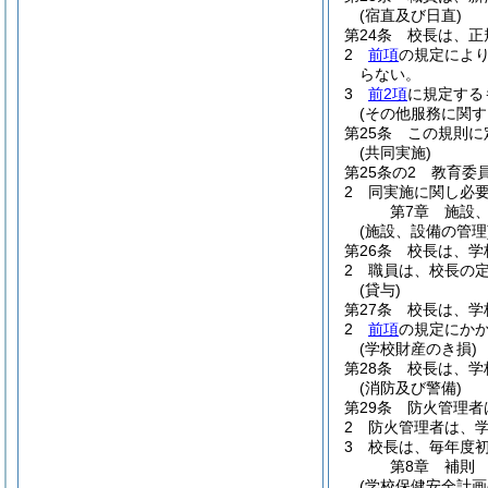
(宿直及び日直)
第24条
校長は、正
2
前項
の規定によ
らない。
3
前2項
に規定する
(その他服務に関す
第25条
この規則に
(共同実施)
第25条の2
教育委
2
同実施に関し必
第7章
施設
(施設、設備の管理
第26条
校長は、学
2
職員は、校長の
(貸与)
第27条
校長は、学
2
前項
の規定にか
(学校財産のき損)
第28条
校長は、学
(消防及び警備)
第29条
防火管理者
2
防火管理者は、
3
校長は、毎年度
第8章
補則
(学校保健安全計画