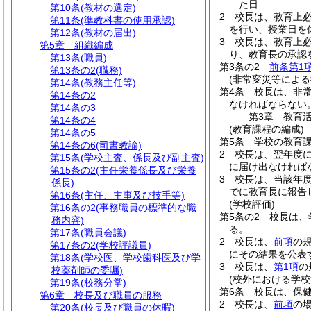
た日
第10条
(教材の選定)
2
校長は、教育上
第11条
(準教科書の使用承認)
を行い、授業日を
第12条
(教材の届出)
3
校長は、教育上
第5章
組織編成
り、教育長の承認
第13条
(職員)
第3条の2
前条第1
第13条の2
(職務)
(非常変災等による
第14条
(教務主任等)
第4条
校長は、非
第14条の2
なければならない
第14条の3
第3章
教育
第14条の4
(教育課程の編成)
第14条の5
第5条
学校の教育
第14条の6
(司書教諭)
2
校長は、翌年度
第15条
(学校主査、係長及び副主査)
に届け出なければ
第15条の2
(主任栄養係長及び栄養
3
校長は、当該年
係長)
でに教育長に報告
第16条
(主任、主事及び技手等)
(学校評価)
第16条の2
(事務職員の標準的な職
第5条の2
校長は、
務内容)
る。
第17条
(職員会議)
2
校長は、
前項
の
第17条の2
(学校評議員)
にその結果を公表
第18条
(学校医、学校歯科医及び学
3
校長は、
第1項
の
校薬剤師の委嘱)
(校外における学校
第19条
(校務分掌)
第6条
校長は、保
第6章
校長及び職員の服務
2
校長は、
前項
の
第20条
(校長及び職員の休暇)