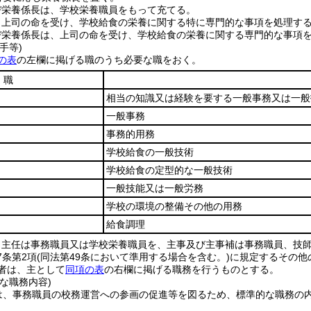
び栄養係長は、学校栄養職員をもって充てる。
、上司の命を受け、学校給食の栄養に関する特に専門的な事項を処理す
び栄養係長は、上司の命を受け、学校給食の栄養に関する専門的な事項
手等)
の表
の左欄に掲げる職のうち必要な職をおく。
職
相当の知識又は経験を要する一般事務又は一般
一般事務
事務的用務
学校給食の一般技術
学校給食の定型的な一般技術
一般技能又は一般労務
学校の環境の整備その他の用務
給食調理
、主任は事務職員又は学校栄養職員を、主事及び主事補は事務職員、技
7条第2項
(同法第49条において準用する場合を含む。)
に規定するその他
者は、主として
同項の表
の右欄に掲げる職務を行うものとする。
な職務内容)
は、事務職員の校務運営への参画の促進等を図るため、標準的な職務の