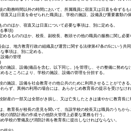
規の勤務時間以外の時間において、所属職員に宿直又は日直を命ずるも
り宿直又は日直を命ぜられた職員は、学校の施設、設備及び重要書類の
もののほか、宿直又は日直について必要な事項は、別に定める。
る事項)
定めるもののほか、校長、副校長、教頭その他の職員の服務に関し必要
員会は、地方教育行政の組織及び運営に関する法律第47条の5にいう共
要な事項は、別に定める。
、設備の管理
)
校の施設、設備
(備品を含む。以下同じ。)
を管理し、その整備に努めな
定めるところにより、学校の施設、設備の管理を分担する。
校の施設、設備を社会教育その他公共のために利用させることができる
かわらず、異例の利用の場合には、あらかじめ教育長の提示を受けなけ
校財産の一部又は全部がき損し、又は亡失したときは速やかに教育長に
は、教育長が校長の意見を聞いて、当該学校の校長又は職員のうちから
学校の消防計画の作成その他防火管理上必要な業務を行う。
初め学校の警備及び消防計画を教育長に提出しなければならない。
の提出)