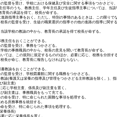
長の監督を受け、学校における保健及び安全に関する事項をつかさどり
主任等のうち、教務主任、学年主任及び生徒指導主事については、当該
教育長の承認を得て、校長が命ずる。
に進路指導主事をおく。
ただし、特別の事情のあるときは、この限りで
、校長の監督を受け、生徒の職業選択の指導その他の進路の指導に関す
、当該学校の教諭の中から、教育長の承認を得て校長が命ずる。
事務主任をおくことができる。
長の監督を受け、事務をつかさどる。
該学校の事務職員の中から、校長の意見を聞いて教育長が命ずる。
おいては、この規則に規定するもののほか、必要に応じ、校務を分担す
、校長が命じ、教育長に報告しなければならない。
司書教諭をおくことができる。
長の監督を受け、学校図書館に関する職務をつかさどる。
幹教諭
(養護又は栄養の指導及び管理をつかさどる主幹教諭を除く。)
、指
び副主査)
に応じ学校主査、係長及び副主査を置く。
及び副主査は、事務職員をもって充てる。
長の命を受け、特に命じられた困難な事項を処理する。
定める庶務事務を統括する。
の命を受け、特に命じられた事項を処理する。
栄養係長)
必要に応じ栄養係長を置く。