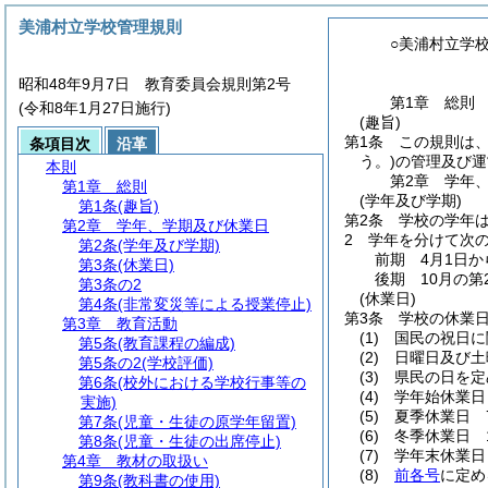
美浦村立学校管理規則
○美浦村立学
昭和48年9月7日 教育委員会規則第2号
第1章
総則
(令和8年1月27日施行)
(趣旨)
第1条
この規則は
条項目次
沿革
う。)
の管理及び運
本則
第2章
学年
第1章
総則
(学年及び学期)
第1条
(趣旨)
第2条
学校の学年は
第2章
学年、学期及び休業日
2
学年を分けて次の
第2条
(学年及び学期)
前期 4月1日か
第3条
(休業日)
後期 10月の第
第3条の2
(休業日)
第4条
(非常変災等による授業停止)
第3条
学校の休業
第3章
教育活動
(1)
国民の祝日に
第5条
(教育課程の編成)
(2)
日曜日及び土
第5条の2
(学校評価)
(3)
県民の日を定
第6条
(校外における学校行事等の
(4)
学年始休業日
実施)
(5)
夏季休業日 7
第7条
(児童・生徒の原学年留置)
(6)
冬季休業日 
第8条
(児童・生徒の出席停止)
(7)
学年末休業日 
第4章
教材の取扱い
(8)
前各号
に定め
第9条
(教科書の使用)