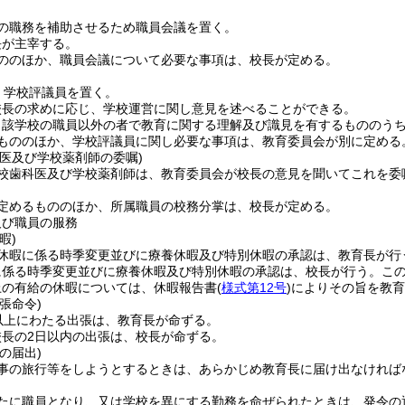
の職務を補助させるため職員会議を置く。
長が主宰する。
ののほか、職員会議について必要な事項は、校長が定める。
、学校評議員を置く。
校長の求めに応じ、学校運営に関し意見を述べることができる。
当該学校の職員以外の者で教育に関する理解及び識見を有するもののう
もののほか、学校評議員に関し必要な事項は、教育委員会が別に定める
科医及び学校薬剤師の委嘱)
校歯科医及び学校薬剤師は、教育委員会が校長の意見を聞いてこれを委
定めるもののほか、所属職員の校務分掌は、校長が定める。
及び職員の服務
暇)
休暇に係る時季変更並びに療養休暇及び特別休暇の承認は、教育長が行
に係る時季変更並びに療養休暇及び特別休暇の承認は、校長が行う。
こ
上の有給の休暇については、休暇報告書
(
様式第12号
)
によりその旨を教育
張命令)
以上にわたる出張は、教育長が命ずる。
校長の2日以内の出張は、校長が命ずる。
の届出)
事の旅行等をしようとするときは、あらかじめ教育長に届け出なければ
たに職員となり、又は学校を異にする勤務を命ぜられたときは、発令の