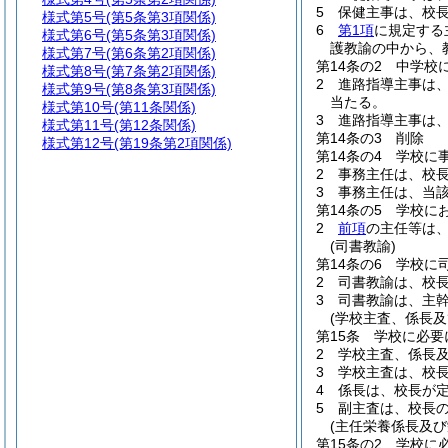
5
保健主事は、校
様式第5号
(第5条第3項関係)
6
第1項
に規定する
様式第6号
(第5条第3項関係)
護教諭の中から、
様式第7号
(第6条第2項関係)
第14条の2
中学校
様式第8号
(第7条第2項関係)
2
進路指導主事は
様式第9号
(第8条第3項関係)
当たる。
様式第10号
(第11条関係)
3
進路指導主事は
様式第11号
(第12条関係)
第14条の3
削除
様式第12号
(第19条第2項関係)
第14条の4
学校に
2
事務主任は、校
3
事務主任は、当
第14条の5
学校に
2
前項
の主任等は
(司書教諭)
第14条の6
学校に
2
司書教諭は、校
3
司書教諭は、主
(学校主査、係長及
第15条
学校に必要
2
学校主査、係長
3
学校主査は、校
4
係長は、校長が
5
副主査は、校長
(主任栄養係長及び
第15条の2
学校に