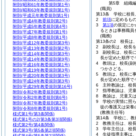
第5章
組織
附則
(昭和61年教委規則第1号)
(職員)
附則
(昭和63年教委規則第1号)
第13条
学校に校長
附則
(平成元年教委規則第1号)
2
前項
に定めるも
附則
(平成4年教委規則第2号)
3
第1項
の規定にか
附則
(平成5年教委規則第4号)
るときは事務職員
附則
(平成7年教委規則第1号)
(職務)
附則
(平成8年教委規則第1号)
第13条の2
校長は
附則
(平成12年教委規則第3号)
2
副校長は、校長
附則
(平成13年教委規則第2号)
3
副校長は、校長
附則
(平成14年教委規則第3号)
長が定めた順序で
附則
(平成14年教委規則第9号)
4
教頭は、校長
(
附則
(平成16年教委規則第1号)
つかさどる。
附則
(平成19年教委規則第3号)
5
教頭は、校長に
附則
(平成20年教委規則第3号)
長が定めた順序で
附則
(平成24年教委規則第3号)
6
主幹教諭は、校
附則
(平成29年教委規則第16号)
7
指導教諭は、児
附則
(令和2年教委規則第3号)
8
教諭は、児童又
附則
(令和2年教委規則第6号)
9
学校の実情に照
附則
(令和7年教委規則第2号)
徒の養護又は栄養
附則
(令和8年教委規則第1号)
(教務主任等)
様式第1号
(第3条関係)
第14条
学校に、教
様式第1号の2
(第3条第3項関係)
2
教務主任は、校
様式第2号
(第4条関係)
3
学年主任は、校
様式第3号
(第5条第2項関係)
4
生徒指導主事は
様式第4号
(第5条第2項関係)