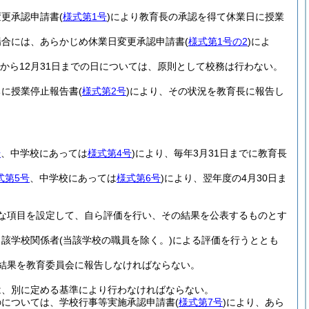
変更承認申請書
(
様式第1号
)
により教育長の承認を得て休業日に授業
場合には、あらかじめ休業日変更承認申請書
(
様式第1号の2
)
によ
9日から12月31日までの日については、原則として校務は行わない。
ちに授業停止報告書
(
様式第2号
)
により、その状況を教育長に報告し
号
、中学校にあっては
様式第4号
)
により、毎年3月31日までに教育長
式第5号
、中学校にあっては
様式第6号
)
により、翌年度の4月30日ま
な項目を設定して、自ら評価を行い、その結果を公表するものとす
当該学校関係者
(当該学校の職員を除く。)
による評価を行うととも
結果を教育委員会に報告しなければならない。
は、別に定める基準により行わなければならない。
のについては、学校行事等実施承認申請書
(
様式第7号
)
により、あら