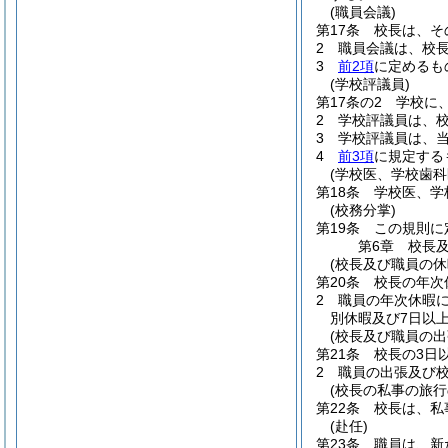
(職員会議)
第17条
校長は、そ
2
職員会議は、校
3
前2項
に定めるも
(学校評議員)
第17条の2
学校に
2
学校評議員は、
3
学校評議員は、
4
前3項
に規定する
(学校医、学校歯
第18条
学校医、学
(校務分掌)
第19条
この規則に
第6章
校長
(校長及び職員の休
第20条
校長の年次
2
職員の年次休暇
別休暇及び7日以
(校長及び職員の出
第21条
校長の3日
2
職員の出張及び
(校長の私事の旅行
第22条
校長は、私
(赴任)
第23条
職員は、新