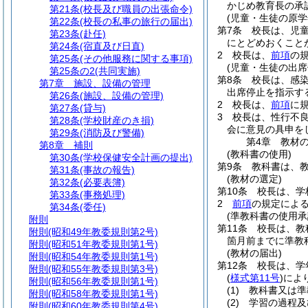
かじめ教育長の承
第21条
(校長及び職員の出張命令)
(児童・生徒の原学
第22条
(校長の私事の旅行の届出)
第7条
校長は、児
第23条
(赴任)
にとどめおくこと
第24条
(宿直及び日直)
2
校長は、
前項
の
第25条
(その他服務に関する事項)
(児童・生徒の出席
第25条の2
(共同実施)
第8条
校長は、感
第7章
施設、設備の管理
出席停止を指示す
第26条
(施設、設備の管理)
2
校長は、
前項
に
第27条
(貸与)
3
校長は、性行不
第28条
(学校財産のき損)
会に意見の具申を
第29条
(消防及び警備)
第4章
教材
第8章
補則
(教科書の使用)
第30条
(学校保健安全計画の提出)
第9条
教科書は、
第31条
(事故の報告)
(教材の選定)
第32条
(必要表簿)
第10条
校長は、学
第33条
(事務処理)
2
前項
の規定によ
第34条
(委任)
(準教科書の使用承
附則
第11条
校長は、教
附則
(昭和49年教委規則第2号)
箇月前までに準教
附則
(昭和51年教委規則第1号)
(教材の届出)
附則
(昭和54年教委規則第1号)
第12条
校長は、学
附則
(昭和55年教委規則第3号)
(
様式第11号
)
によ
附則
(昭和56年教委規則第1号)
(1)
教科書又は準
附則
(昭和58年教委規則第1号)
(2)
学習の過程及
附則
(昭和60年教委規則第4号)