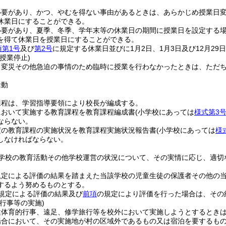
必要があり、かつ、やむを得ない事由があるときは、あらかじめ授業日
休業日にすることができる。
必要があり、夏季、冬季、学年末等の休業日の期間に授業日を設定する
を得て休業日を授業日にすることができる。
項第1号
及び
第2号
に規定する休業日並びに1月2日、1月3日及び12月2
授業停止)
常変災その他急迫の事情のため臨時に授業を行わなかったときは、ただ
。
活動
課程は、学習指導要領により校長が編成する。
において実施する教育課程を教育課程編成書
(小学校にあっては
様式第3
ならない。
度の教育課程の実施状況を教育課程実施状況報告書
(小学校にあっては
様
しなければならない。
学校の教育活動その他学校運営の状況について、その実情に応じ、適切
規定による評価の結果を踏まえた当該学校の児童生徒の保護者その他の
するよう努めるものとする。
規定による評価の結果及び
前項
の規定により評価を行った場合は、その
行事等の実施)
健体育的行事、遠足、修学旅行等を校外において実施しようとするとき
場合において、その実施地が村の区域外であるもの又は宿泊を要するも