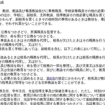
編成
、教頭、教諭及び養護教諭並びに事務職員、学校栄養職員その他の必要
ののほか、学校に、副校長、主幹教諭、指導教諭その他必要な職員を置
かわらず、副校長を置くときその他特別の事情があるときは教頭を、養
を、それぞれ置かないことができる。
、公務をつかさどり、所属職員を監督する。
を助け、命を受けて公務をつかさどる。
に事故あるときはその職務を代理し、校長が欠けたときはその職務を行
その職務を代理し、又は行う。
副校長を置く学校にあっては、副校長を含む。以下この条において同じ。)
事故あるときは校長の職務を代理し、校長が欠けたときは校長の職務を
その職務を代理し、又は行う。
長及び教頭を助け、命を受けて校務の一部を整理し、及び児童又は生徒
童又は生徒の教育をつかさどり、並びに教諭その他の職員に対して、教
は生徒の教育をつかさどる。
らし必要があると認めるときは、
第6項
の規定にかかわらず、校長及び教
の指導及び管理をつかさどる主幹教諭を置くことができる。
務主任、学年主任、生徒指導主事及び保健主事をおく。
ただし、特別の
長の監督を受け、教育計画の立案その他の教務に関する事項について連
長の監督を受け、当該学年の教育活動に関する事項について連絡調整及
、校長の監督を受け、生徒指導に関する事項をつかさどり、当該事項に