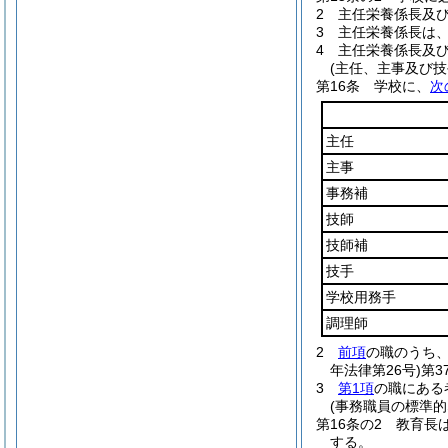
2
主任栄養係長及
3
主任栄養係長は
4
主任栄養係長及
(主任、主事及び技
第16条
学校に、
次
主任
主事
事務補
技師
技師補
技手
学校用務手
調理師
2
前項
の職のうち
年法律第26号)
第3
3
第1項
の職にある
(事務職員の標準的
第16条の2
教育長
する。