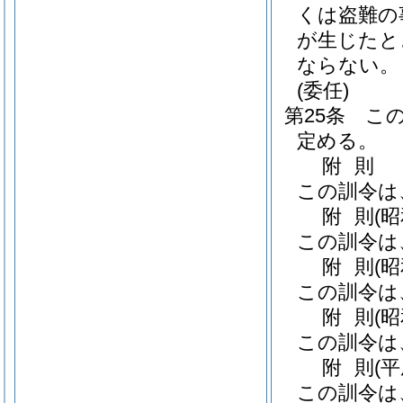
くは盗難の
が生じたと
ならない。
(委任)
第25条
こ
定める。
附
則
この訓令は
附
則
(
この訓令は
附
則
(
この訓令は
附
則
(
この訓令は
附
則
(
この訓令は