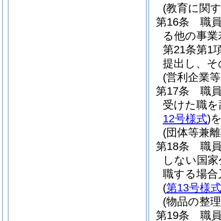
(教育に関
第16条
職
る他の事業
第21条第
提出し、そ
(営利企業
第17条
職
受けた職を
12号様式
)
(団体等兼離
第18条
職
しない国家
職する場合
(
第13号様
(物品の整理
第19条
職