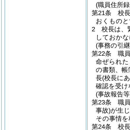
(職員住所録
第21条
校
おくものと
2
校長は、
しておかな
(事務の引継
第22条
職
命ぜられた
の書類、帳
長
(校長に
確認を受け
(事故報告等
第23条
職
事故)
が生
その事情を
第24条
校