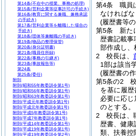
第14条
(不在中の授業、事務の処理)
第4条
職員
第15条
(営利企業等従事許可の手続き)
なければな
第16条
(教育に関する兼職、兼務承認
の手続き)
(履歴書等
第17条
(営利企業等を離職した場合の
第5条
新た
手続き)
第18条
(団体等兼離職の手続き)
歴書記載事
第19条
(物品の整理保管)
部作成し、
第20条
(身分証明書)
第21条
(職員住所録)
2
校長は、
第22条
(事務の引継ぎ)
1部は該当
第23条
(事故報告等)
第24条
(履歴書の作
第25条
(委任)
附則
第5条の2
附則
(昭和55年教委訓令第1号)
を基に履歴
附則
(昭和56年教委訓令第1号)
附則
(昭和63年教委訓令第1号)
必要に応じ
附則
(平成元年教委訓令第1号)
のとする。
附則
(平成元年教委訓令第1号)
附則
(平成5年教委訓令第1号)
2
校長は、
附則
(平成7年教委訓令第1号)
歴書、健康
附則
(平成14年教委訓令第1号)
附則
(平成19年教委訓令第1号)
類、扶養控
附則
(平成19年教委訓令第2号)