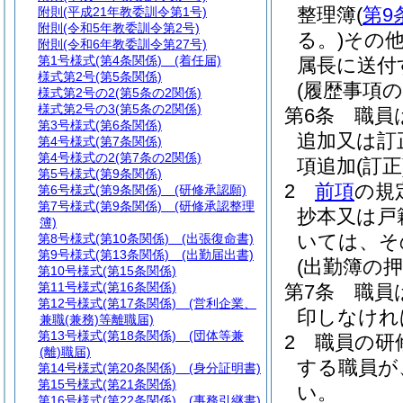
整理簿
(
第9
附則
(平成21年教委訓令第1号)
附則
(令和5年教委訓令第2号)
る。)
その
附則
(令和6年教委訓令第27号)
第1号様式
(第4条関係) (着任届)
属長に送付
様式第2号
(第5条関係)
(履歴事項の
様式第2号の2
(第5条の2関係)
様式第2号の3
(第5条の2関係)
第6条
職員
第3号様式
(第6条関係)
追加又は訂
第4号様式
(第7条関係)
第4号様式の2
(第7条の2関係)
項追加
(訂正
第5号様式
(第9条関係)
2
前項
の規
第6号様式
(第9条関係) (研修承認願)
第7号様式
(第9条関係) (研修承認整理
抄本又は戸
簿)
いては、そ
第8号様式
(第10条関係) (出張復命書)
第9号様式
(第13条関係) (出勤届出書)
(出勤簿の押
第10号様式
(第15条関係)
第11号様式
(第16条関係)
第7条
職員
第12号様式
(第17条関係) (営利企業、
印しなけれ
兼職(兼務)等離職届)
第13号様式
(第18条関係) (団体等兼
2
職員の研
(離)職届)
する職員が
第14号様式
(第20条関係) (身分証明書)
第15号様式
(第21条関係)
い。
第16号様式
(第22条関係) (事務引継書)