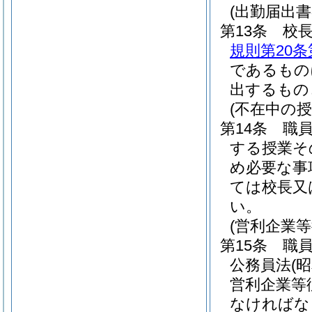
(出勤届出書
第13条
校
規則第20条
であるもの
出するもの
(不在中の
第14条
職
する授業そ
め必要な事
ては校長又
い。
(営利企業
第15条
職
公務員法
(
営利企業等
なければな