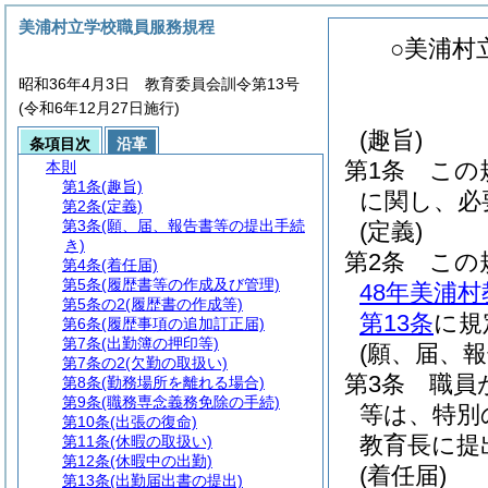
美浦村立学校職員服務規程
○美浦村
昭和36年4月3日 教育委員会訓令第13号
(令和6年12月27日施行)
(趣旨)
条項目次
沿革
第1条
この
本則
第1条
(趣旨)
に関し、必
第2条
(定義)
第3条
(願、届、報告書等の提出手続
(定義)
き)
第2条
この
第4条
(着任届)
第5条
(履歴書等の作成及び管理)
48年美浦
第5条の2
(履歴書の作成等)
第13条
に規
第6条
(履歴事項の追加訂正届)
第7条
(出勤簿の押印等)
(願、届、
第7条の2
(欠勤の取扱い)
第3条
職員
第8条
(勤務場所を離れる場合)
第9条
(職務専念義務免除の手続)
等は、特別
第10条
(出張の復命)
教育長に提
第11条
(休暇の取扱い)
第12条
(休暇中の出勤)
(着任届)
第13条
(出勤届出書の提出)