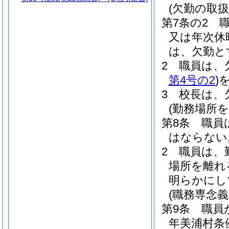
(欠勤の取扱
第7条の2
又は年次休
は、欠勤と
2
職員は、
第4号の2
)
3
校長は、
(勤務場所
第8条
職員
はならない
2
職員は、
場所を離れ
明らかにし
(職務専念
第9条
職員
年美浦村条例