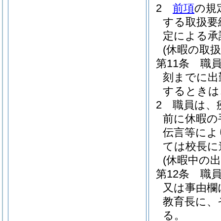
2
前項
の規
する取扱要
定による承
(休暇の取扱
第11条
職
刻までに出
するときは
2
職員は、
前に休暇の
伝言等によ
ては校長に
(休暇中の出
第12条
職
又は事由欄
教育長に、
る。