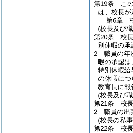
第19条
こ
は、校長が
第6章
(校長及び職
第20条
校
別休暇の承
2
職員の年
暇の承認は
特別休暇給
の休暇につ
教育長に報
(校長及び
第21条
校
2
職員の出
(校長の私
第22条
校