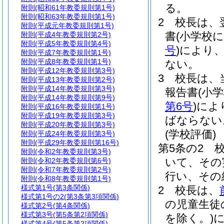
る。
附則
(昭和61年教委規則第1号)
附則
(昭和63年教委規則第1号)
2
校長は、
附則
(平成元年教委規則第1号)
書
(小学校
附則
(平成4年教委規則第2号)
附則
(平成5年教委規則第4号)
号
)
により、
附則
(平成7年教委規則第1号)
附則
(平成8年教委規則第1号)
ない。
附則
(平成12年教委規則第3号)
3
校長は、
附則
(平成13年教委規則第2号)
附則
(平成14年教委規則第3号)
報告書
(小
附則
(平成14年教委規則第9号)
第6号
)
によ
附則
(平成16年教委規則第1号)
附則
(平成19年教委規則第3号)
ばならない
附則
(平成20年教委規則第3号)
(学校評価)
附則
(平成24年教委規則第3号)
附則
(平成29年教委規則第16号)
第5条の2
附則
(令和2年教委規則第3号)
いて、その
附則
(令和2年教委規則第6号)
附則
(令和7年教委規則第2号)
行い、その
附則
(令和8年教委規則第1号)
様式第1号
(第3条関係)
2
校長は、
様式第1号の2
(第3条第3項関係)
の児童生徒
様式第2号
(第4条関係)
様式第3号
(第5条第2項関係)
を除く。)
様式第4号
(第5条第2項関係)