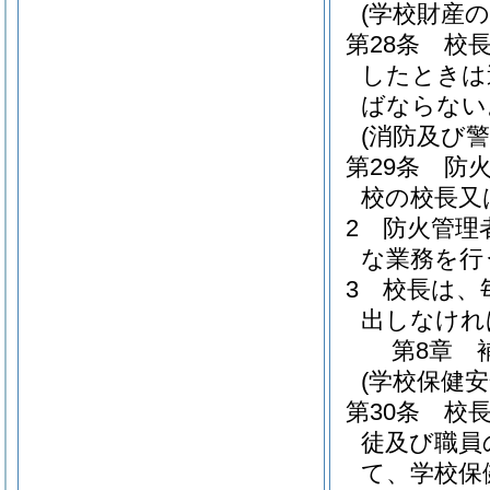
(学校財産の
第28条
校
したときは
ばならない
(消防及び警
第29条
防
校の校長又
2
防火管理
な業務を行
3
校長は、
出しなけれ
第8章
(学校保健
第30条
校
徒及び職員
て、学校保