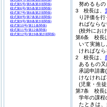
努めるもの
様式第5号
(第5条第3項関係)
様式第6号
(第5条第3項関係)
3
校長は、
様式第7号
(第6条第2項関係)
り評価を行
様式第8号
(第7条第2項関係)
様式第9号
(第8条第3項関係)
ればならな
様式第10号
(第11条関係)
(校外にお
様式第11号
(第12条関係)
様式第12号
(第19条第2項関係)
第6条
校長
いて実施し
ければなら
2
校長は、
あるもの又
承認申請書
(
けなければ
(児童・生
第7条
校長
学年の課程
たときは、