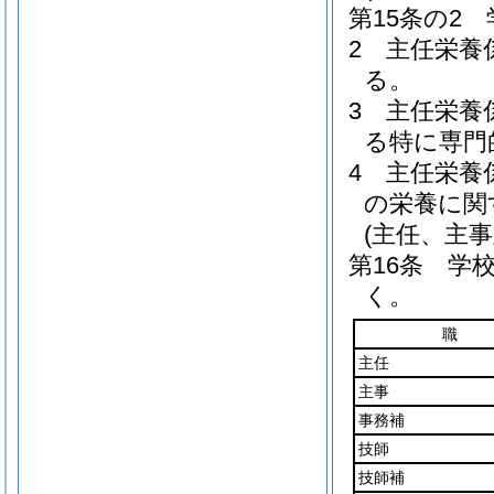
第15条の2
2
主任栄養
る。
3
主任栄養
る特に専門
4
主任栄養
の栄養に関
(主任、主事
第16条
学
く。
職
主任
主事
事務補
技師
技師補