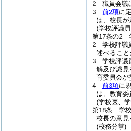
2
職員会議
3
前2項
に
は、校長が
(学校評議員
第17条の2
2
学校評議
述べること
3
学校評議
解及び識見
育委員会が
4
前3項
に
は、教育委
(学校医、
第18条
学
校長の意見
(校務分掌)