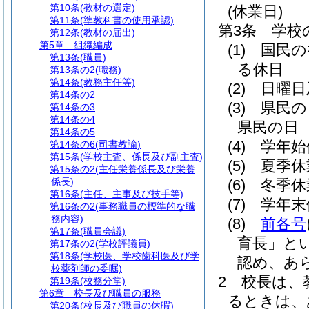
第10条
(教材の選定)
(休業日)
第11条
(準教科書の使用承認)
第3条
学校
第12条
(教材の届出)
第5章
組織編成
(1)
国民の
第13条
(職員)
る休日
第13条の2
(職務)
第14条
(教務主任等)
(2)
日曜日
第14条の2
(3)
県民の
第14条の3
第14条の4
県民の日
第14条の5
(4)
学年始
第14条の6
(司書教諭)
第15条
(学校主査、係長及び副主査)
(5)
夏季休
第15条の2
(主任栄養係長及び栄養
係長)
(6)
冬季休
第16条
(主任、主事及び技手等)
(7)
学年末
第16条の2
(事務職員の標準的な職
務内容)
(8)
前各号
第17条
(職員会議)
育長」とい
第17条の2
(学校評議員)
第18条
(学校医、学校歯科医及び学
認め、あ
校薬剤師の委嘱)
2
校長は、
第19条
(校務分掌)
第6章
校長及び職員の服務
るときは、
第20条
(校長及び職員の休暇)