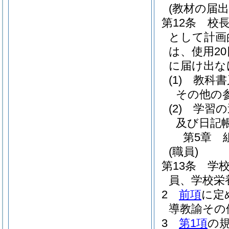
(教材の届出
第12条
校
として計画
は、使用2
に届け出な
(1)
教科書
その他の
(2)
学習の
及び日記
第5章
(職員)
第13条
学
員、学校栄
2
前項
に定
導教諭その
3
第1項
の