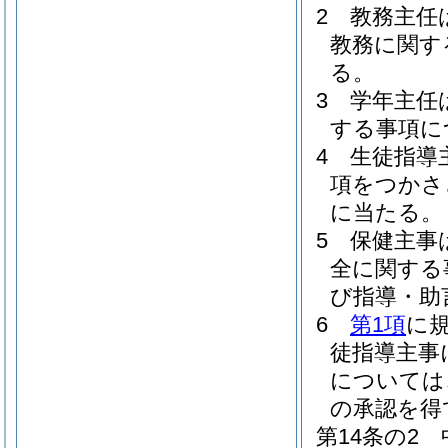
2
教務主任
教務に関す
る。
3
学年主任
する事項に
4
生徒指導
項をつかさ
に当たる。
5
保健主事
全に関する
び指導・助
6
第1項
に
徒指導主事
については
の承認を得
第14条の2