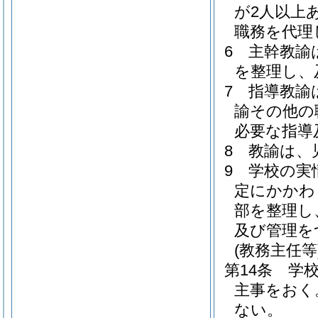
が2人以上
職務を代理
6
主幹教諭
を整理し、
7
指導教諭
諭その他の
必要な指導
8
教諭は、
9
学校の実
定にかかわ
部を整理し
及び管理を
(教務主任等
第14条
学
主事をおく
ない。