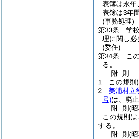
表簿は永年
表簿は3年
(事務処理)
第33条
学
理に関し必
(委任)
第34条
こ
る。
附
則
1
この規則
2
美浦村立
号)
は、廃
附
則
(
この規則は
する。
附
則
(