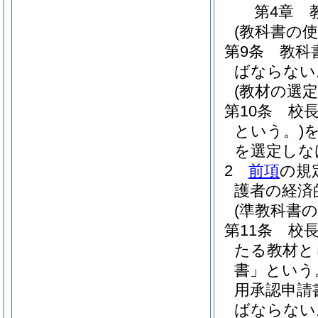
第4章
(教科書の使
第9条
教科
ばならない
(教材の選定
第10条
校
という。)
を選定しな
2
前項
の規
護者の経済
(準教科書の
第11条
校
たる教材と
書」という
用承認申請
ばならない