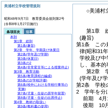
美浦村立学校管理規則
○美浦村
昭和48年9月7日 教育委員会規則第2号
(令和8年1月27日施行)
第1章
条項目次
沿革
(趣旨)
本則
第1章
総則
第1条
この
第1条
(趣旨)
第2章
学年、学期及び休業日
律
(昭和31
第2条
(学年及び学期)
学校及び中
第3条
(休業日)
第3条の2
し、基本的
第4条
(非常変災等による授業停止)
第2章
第3章
教育活動
第5条
(教育課程の編成)
(学年及び学
第5条の2
(学校評価)
第2条
学校
第6条
(校外における学校行事等の
実施)
2
学年を分
第7条
(児童・生徒の原学年留置)
前期 4月
第8条
(児童・生徒の出席停止)
第4章
教材の取扱い
後期 10
第9条
(教科書の使用)