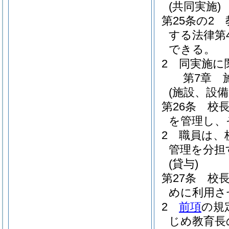
(共同実施)
第25条の2
する法律第
できる。
2
同実施に
第7章
(施設、設備
第26条
校
を管理し、
2
職員は、
管理を分担
(貸与)
第27条
校
めに利用さ
2
前項
の規
じめ教育長