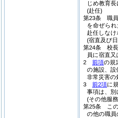
じめ教育長
(赴任)
第23条
職
を命ぜられ
赴任しなけ
(宿直及び日
第24条
校
員に宿直又
2
前項
の規
の施設、設
非常災害の
3
前2項
に
事項は、別
(その他服
第25条
こ
の他の職員