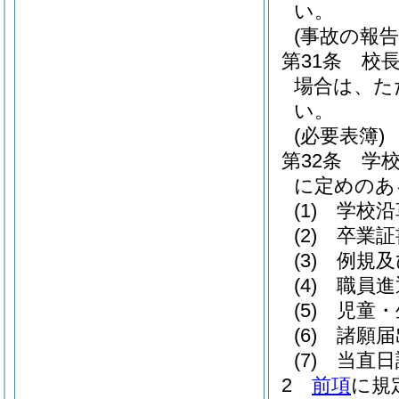
い。
(事故の報告
第31条
校
場合は、た
い。
(必要表簿)
第32条
学
に定めのあ
(1)
学校沿
(2)
卒業証
(3)
例規及
(4)
職員進
(5)
児童・
(6)
諸願届
(7)
当直日
2
前項
に規