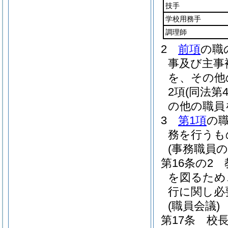
技手
学校用務手
調理師
2
前項
の職
事及び主事
を、その他
2項
(同法第
の他の職員
3
第1項
の
務を行うも
(事務職員
第16条の2
を図るため
行に関し必
(職員会議)
第17条
校