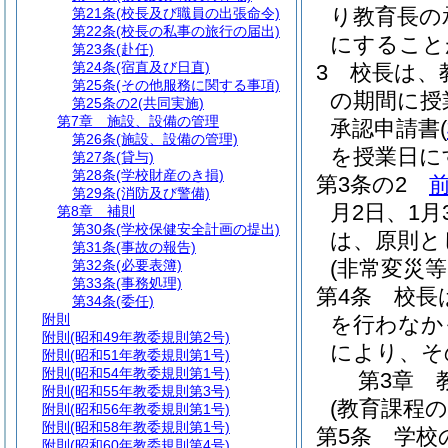
り教育長の
第21条
(校長及び職員の出張命令)
第22条
(校長の私事の旅行の届出)
にすること
第23条
(赴任)
第24条
(宿直及び日直)
3
校長は、
第25条
(その他服務に関する事項)
の期間に授
第25条の2
(共同実施)
第7章
施設、設備の管理
承認申請書
(
第26条
(施設、設備の管理)
を授業日に
第27条
(貸与)
第28条
(学校財産のき損)
第3条の2
第29条
(消防及び警備)
月2日、1月
第8章
補則
第30条
(学校保健安全計画の提出)
は、原則と
第31条
(事故の報告)
(非常変災
第32条
(必要表簿)
第33条
(事務処理)
第4条
校長
第34条
(委任)
附則
を行わなか
附則
(昭和49年教委規則第2号)
により、そ
附則
(昭和51年教委規則第1号)
附則
(昭和54年教委規則第1号)
第3章
附則
(昭和55年教委規則第3号)
(教育課程の
附則
(昭和56年教委規則第1号)
附則
(昭和58年教委規則第1号)
第5条
学校
附則
(昭和60年教委規則第4号)