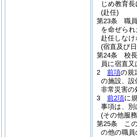
じめ教育長
(赴任)
第23条
職
を命ぜられ
赴任しなけ
(宿直及び日
第24条
校
員に宿直又
2
前項
の規
の施設、設
非常災害の
3
前2項
に
事項は、別
(その他服
第25条
こ
の他の職員