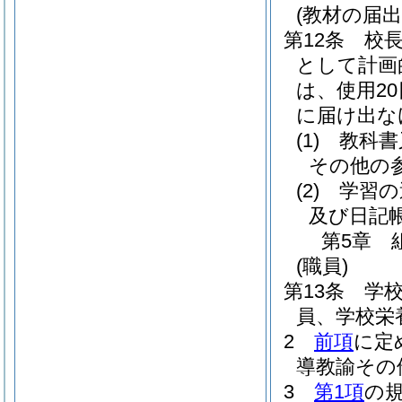
(教材の届出
第12条
校
として計画
は、使用2
に届け出な
(1)
教科書
その他の
(2)
学習の
及び日記
第5章
(職員)
第13条
学
員、学校栄
2
前項
に定
導教諭その
3
第1項
の