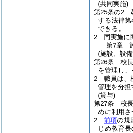
(共同実施)
第25条の2
する法律第
できる。
2
同実施に
第7章
(施設、設備
第26条
校
を管理し、
2
職員は、
管理を分担
(貸与)
第27条
校
めに利用さ
2
前項
の規
じめ教育長