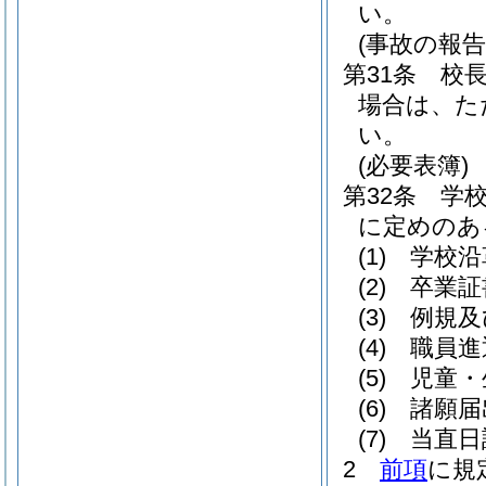
い。
(事故の報告
第31条
校
場合は、た
い。
(必要表簿)
第32条
学
に定めのあ
(1)
学校沿
(2)
卒業証
(3)
例規及
(4)
職員進
(5)
児童・
(6)
諸願届
(7)
当直日
2
前項
に規