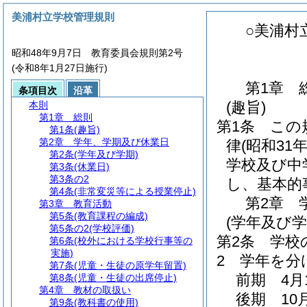
美浦村立学校管理規則
○美浦村
昭和48年9月7日 教育委員会規則第2号
(令和8年1月27日施行)
第1章
条項目次
沿革
(趣旨)
本則
第1章
総則
第1条
この
第1条
(趣旨)
第2章
学年、学期及び休業日
律
(昭和31
第2条
(学年及び学期)
学校及び中
第3条
(休業日)
第3条の2
し、基本的
第4条
(非常変災等による授業停止)
第2章
第3章
教育活動
第5条
(教育課程の編成)
(学年及び学
第5条の2
(学校評価)
第2条
学校
第6条
(校外における学校行事等の
実施)
2
学年を分
第7条
(児童・生徒の原学年留置)
前期 4月
第8条
(児童・生徒の出席停止)
第4章
教材の取扱い
後期 10
第9条
(教科書の使用)