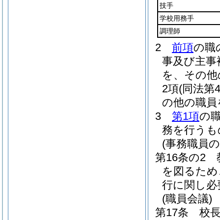
技手
学校用務手
調理師
2
前項
の職
事及び主事
を、その他
2項
(同法第
の他の職員
3
第1項
の
務を行うも
(事務職員
第16条の2
を図るため
行に関し必
(職員会議)
第17条
校