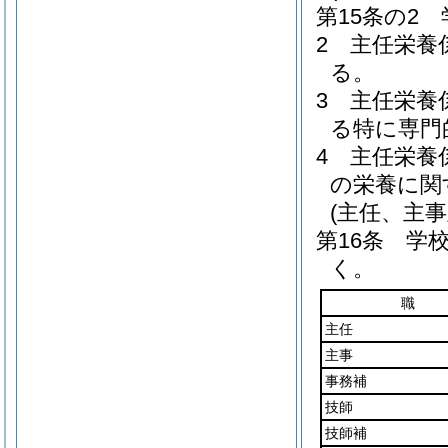
第15条の2
2
主任栄養
る。
3
主任栄養
る特に専門
4
主任栄養
の栄養に関
(主任、主事
第16条
学
く。
職
主任
主事
事務補
技師
技師補