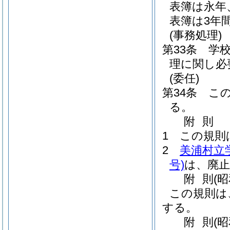
表簿は永年
表簿は3年
(事務処理)
第33条
学
理に関し必
(委任)
第34条
こ
る。
附
則
1
この規則
2
美浦村立
号)
は、廃
附
則
(
この規則は
する。
附
則
(