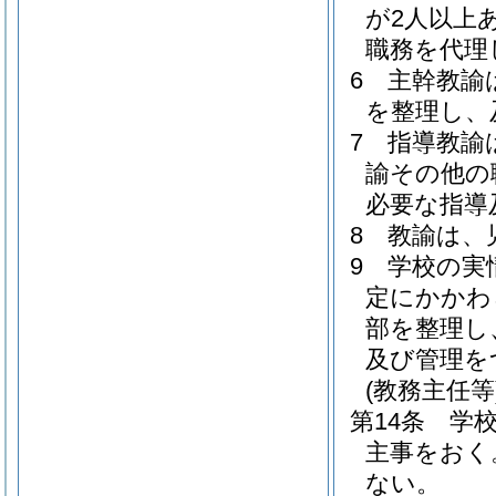
が2人以上
職務を代理
6
主幹教諭
を整理し、
7
指導教諭
諭その他の
必要な指導
8
教諭は、
9
学校の実
定にかかわ
部を整理し
及び管理を
(教務主任等
第14条
学
主事をおく
ない。