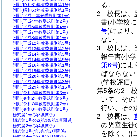
る。
附則
(昭和61年教委規則第1号)
附則
(昭和63年教委規則第1号)
2
校長は、
附則
(平成元年教委規則第1号)
書
(小学校
附則
(平成4年教委規則第2号)
附則
(平成5年教委規則第4号)
号
)
により、
附則
(平成7年教委規則第1号)
附則
(平成8年教委規則第1号)
ない。
附則
(平成12年教委規則第3号)
3
校長は、
附則
(平成13年教委規則第2号)
附則
(平成14年教委規則第3号)
報告書
(小
附則
(平成14年教委規則第9号)
第6号
)
によ
附則
(平成16年教委規則第1号)
附則
(平成19年教委規則第3号)
ばならない
附則
(平成20年教委規則第3号)
(学校評価)
附則
(平成24年教委規則第3号)
附則
(平成29年教委規則第16号)
第5条の2
附則
(令和2年教委規則第3号)
いて、その
附則
(令和2年教委規則第6号)
附則
(令和7年教委規則第2号)
行い、その
附則
(令和8年教委規則第1号)
様式第1号
(第3条関係)
2
校長は、
様式第1号の2
(第3条第3項関係)
の児童生徒
様式第2号
(第4条関係)
様式第3号
(第5条第2項関係)
を除く。)
様式第4号
(第5条第2項関係)