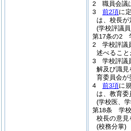
2
職員会議
3
前2項
に
は、校長が
(学校評議員
第17条の2
2
学校評議
述べること
3
学校評議
解及び識見
育委員会が
4
前3項
に
は、教育委
(学校医、
第18条
学
校長の意見
(校務分掌)