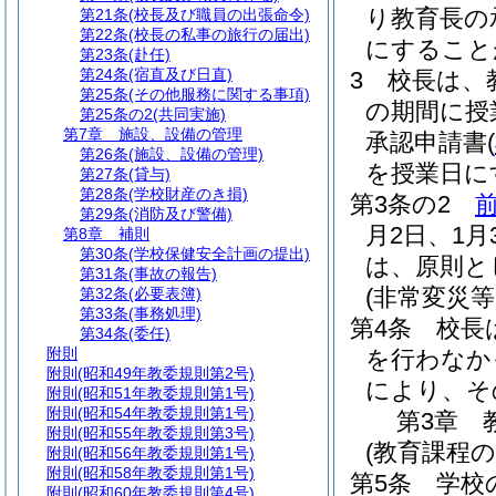
り教育長の
第21条
(校長及び職員の出張命令)
第22条
(校長の私事の旅行の届出)
にすること
第23条
(赴任)
第24条
(宿直及び日直)
3
校長は、
第25条
(その他服務に関する事項)
の期間に授
第25条の2
(共同実施)
第7章
施設、設備の管理
承認申請書
(
第26条
(施設、設備の管理)
を授業日に
第27条
(貸与)
第28条
(学校財産のき損)
第3条の2
第29条
(消防及び警備)
月2日、1月
第8章
補則
第30条
(学校保健安全計画の提出)
は、原則と
第31条
(事故の報告)
(非常変災
第32条
(必要表簿)
第33条
(事務処理)
第4条
校長
第34条
(委任)
附則
を行わなか
附則
(昭和49年教委規則第2号)
により、そ
附則
(昭和51年教委規則第1号)
附則
(昭和54年教委規則第1号)
第3章
附則
(昭和55年教委規則第3号)
(教育課程の
附則
(昭和56年教委規則第1号)
附則
(昭和58年教委規則第1号)
第5条
学校
附則
(昭和60年教委規則第4号)