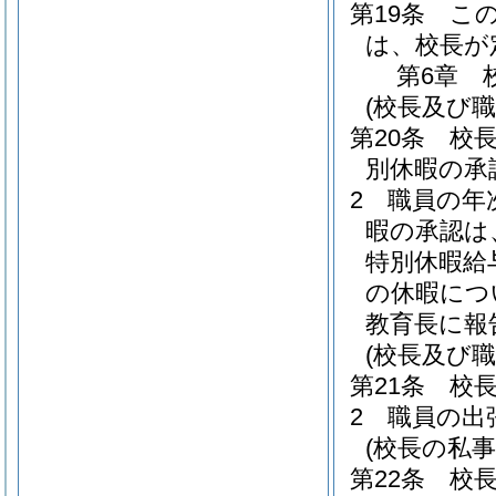
第19条
こ
は、校長が
第6章
(校長及び職
第20条
校
別休暇の承
2
職員の年
暇の承認は
特別休暇給
の休暇につ
教育長に報
(校長及び
第21条
校
2
職員の出
(校長の私
第22条
校