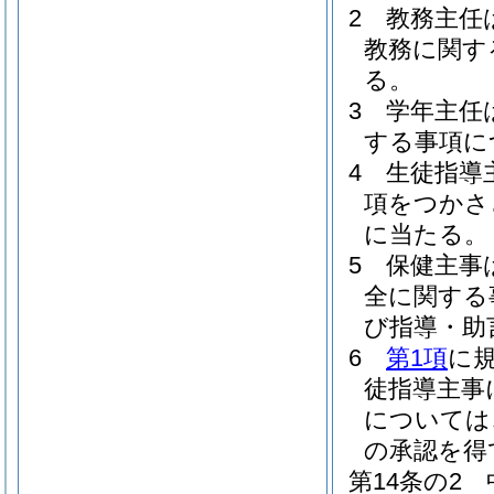
2
教務主任
教務に関す
る。
3
学年主任
する事項に
4
生徒指導
項をつかさ
に当たる。
5
保健主事
全に関する
び指導・助
6
第1項
に
徒指導主事
については
の承認を得
第14条の2