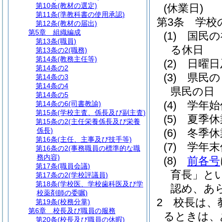
第10条
(教材の選定)
(休業日)
第11条
(準教科書の使用承認)
第3条
学校
第12条
(教材の届出)
第5章
組織編成
(1)
国民の
第13条
(職員)
る休日
第13条の2
(職務)
第14条
(教務主任等)
(2)
日曜日
第14条の2
(3)
県民の
第14条の3
第14条の4
県民の日
第14条の5
(4)
学年始
第14条の6
(司書教諭)
第15条
(学校主査、係長及び副主査)
(5)
夏季休
第15条の2
(主任栄養係長及び栄養
係長)
(6)
冬季休
第16条
(主任、主事及び技手等)
(7)
学年末
第16条の2
(事務職員の標準的な職
務内容)
(8)
前各号
第17条
(職員会議)
育長」とい
第17条の2
(学校評議員)
第18条
(学校医、学校歯科医及び学
認め、あ
校薬剤師の委嘱)
2
校長は、
第19条
(校務分掌)
第6章
校長及び職員の服務
るときは、
第20条
(校長及び職員の休暇)