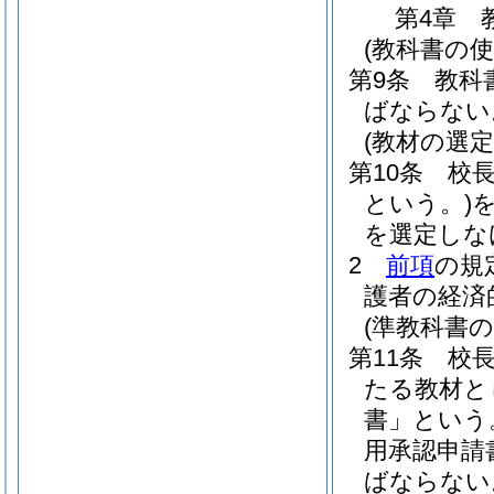
第4章
(教科書の使
第9条
教科
ばならない
(教材の選定
第10条
校
という。)
を選定しな
2
前項
の規
護者の経済
(準教科書の
第11条
校
たる教材と
書」という
用承認申請
ばならない