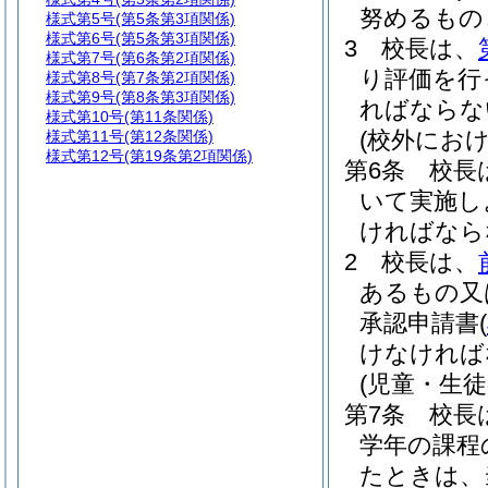
努めるもの
様式第5号
(第5条第3項関係)
様式第6号
(第5条第3項関係)
3
校長は、
様式第7号
(第6条第2項関係)
り評価を行
様式第8号
(第7条第2項関係)
様式第9号
(第8条第3項関係)
ればならな
様式第10号
(第11条関係)
(校外にお
様式第11号
(第12条関係)
様式第12号
(第19条第2項関係)
第6条
校長
いて実施し
ければなら
2
校長は、
あるもの又
承認申請書
(
けなければ
(児童・生
第7条
校長
学年の課程
たときは、