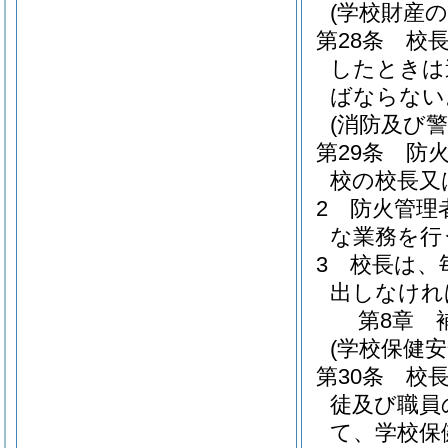
(学校財産の
第28条
校
したときは
ばならない
(消防及び警
第29条
防
校の校長又
2
防火管理
な業務を行
3
校長は、
出しなけれ
第8章
(学校保健
第30条
校
徒及び職員
て、学校保