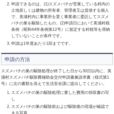
申請できるのは、(1)スズメバチが営巣している村内の
土地若しくは建物の所有者、管理者又は賃借する個人
で、美浦村内に事業所を置く事業者に委託してスズメ
バチの巣を駆除したもの。(2)申請日において美浦村税
条例（昭和44年条例第12号）に規定する村税等を滞納
していないことが条件です。
申請は1年度あたり1回までです。
申請の方法
スズメバチの巣の駆除処理が終了した日から30日以内に、美
浦村スズメバチ駆除費補助金交付申請書兼請求書（様式第1
号）に次の書類を添えて生活安全課に提出してください。
スズメバチの巣の駆除処理に要した費用の領収書の写
し
スズメバチの巣の駆除前および駆除後の現場が確認で
きる写真