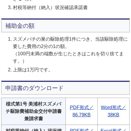
村税等納付（納入）状況確認承諾書
補助金の額
スズメバチの巣の駆除処理1件につき、当該駆除処理に
要した費用の2分の1の額。
（100円未満の端数が生じたときはこれを切り捨てま
す。）
上限は1万円です。
申請書のダウンロード
様式第1号 美浦村スズメバ
PDF形式／
Word形式／
チ駆除費補助金交付申請書
86.79KB
38KB
兼請求書
村税等納付（納入）状況確
PDF形式／
Excel形式／