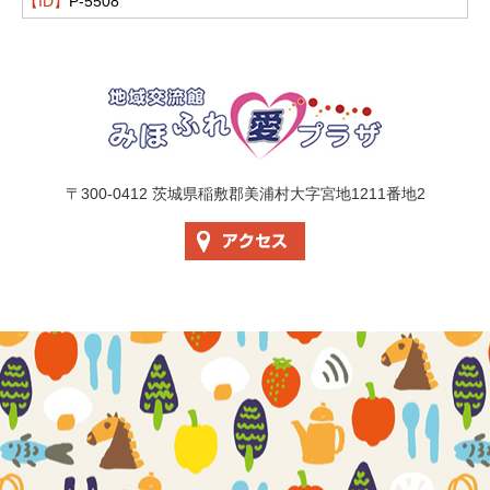
【ID】
P-5508
地域交流館 美
〒300-0412 茨城県稲敷郡美浦村大字宮地1211番地2
アクセス