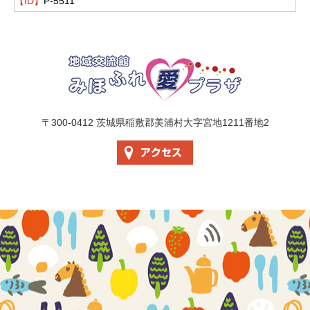
【ID】
P-5511
地域交流館 美
〒300-0412 茨城県稲敷郡美浦村大字宮地1211番地2
アクセス