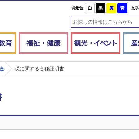
白
黒
黄
青
背景色
文字
子育て・教育
福祉・健康
観光・
金
税に関する各種証明書
書