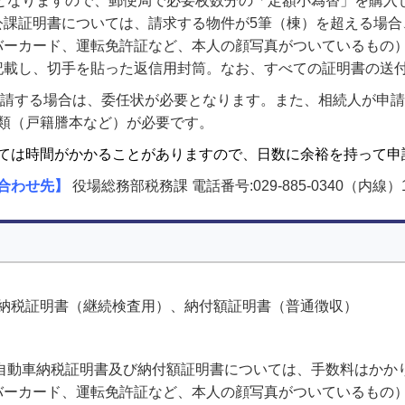
要となりますので、郵便局で必要枚数分の「定額小為替」を購入
課証明書については、請求する物件が5筆（棟）を超える場合、
バーカード、運転免許証など、本人の顔写真がついているもの
記載し、切手を貼った返信用封筒。なお、すべての証明書の送
申請する場合は、委任状が必要となります。また、相続人が申
類（戸籍謄本など）が必要です。
ては時間がかかることがありますので、日数に余裕を持って申
合わせ先】
役場総務部税務課 電話番号:029-885-0340（内線）1
納税証明書（継続検査用）、納付額証明書（普通徴収）
軽自動車納税証明書及び納付額証明書については、手数料はかか
バーカード、運転免許証など、本人の顔写真がついているもの