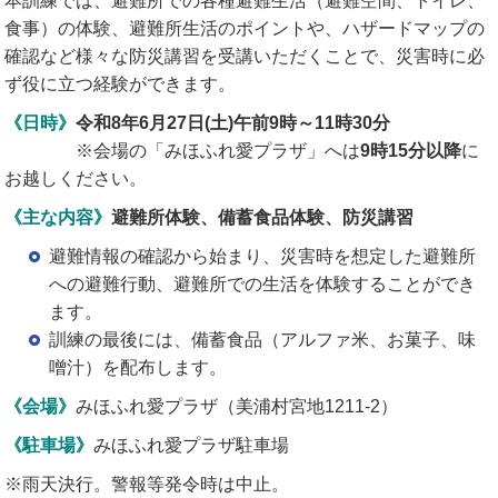
本訓練では、避難所での各種避難生活（避難空間、トイレ、
食事）の体験、避難所生活のポイントや、ハザードマップの
確認など様々な防災講習を受講いただくことで、災害時に必
ず役に立つ経験ができます。
《日時》
令和8年6月27日(土)午前9時～11時30分
※会場の「みほふれ愛プラザ」へは
9時15分以降
に
お越しください。
《主な内容》
避難所体験、備蓄食品体験、防災講習
避難情報の確認から始まり、災害時を想定した避難所
への避難行動、避難所での生活を体験することができ
ます。
訓練の最後には、備蓄食品（アルファ米、お菓子、味
噌汁）を配布します。
《会場》
みほふれ愛プラザ（美浦村宮地1211-2）
《駐車場》
みほふれ愛プラザ駐車場
※雨天決行。警報等発令時は中止。