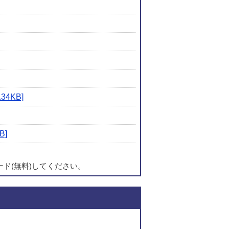
4KB]
B]
ード(無料)してください。
このページの内容に関