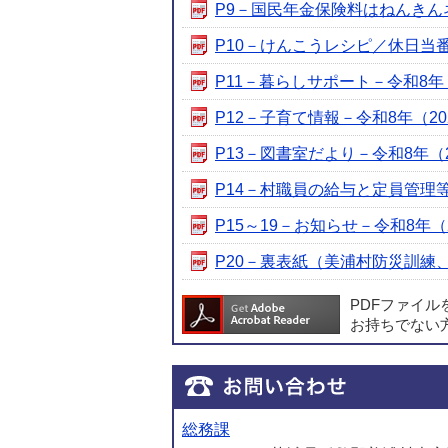
P9－国民年金保険料はねんきんネット
P10－けんこうレシピ／休日当番医－
P11－暮らしサポート－令和8年（20
P12－子育て情報－令和8年（2026
P13－図書室だより－令和8年（202
P14－村職員の給与と定員管理等の
P15～19－お知らせ－令和8年（20
P20－裏表紙（美浦村防災訓練、木
PDFファイ
お持ちでない
総務課