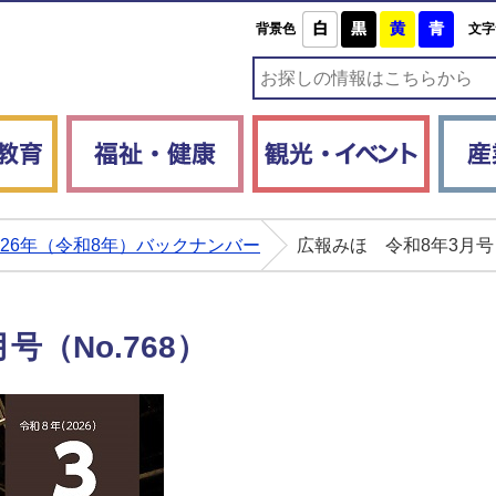
白
黒
黄
青
背景色
文字
子育て・教育
福祉・健康
観光・
026年（令和8年）バックナンバー
広報みほ 令和8年3月号（
号（No.768）